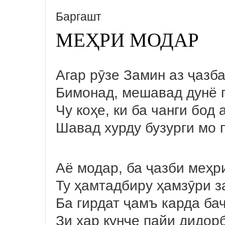
Баргашт
МЕҲРИ МОДАР
Агар рӯзе Замин аз ҷазба
Бимонад, мешавад дунё 
Чу коҳе, ки ба чанги бод 
Шавад хурду бузурги мо 
Аё модар, ба ҷазби меҳр
Ту ҳамтадбиру ҳамзӯри з
Ба гирдат ҷамъ карда ба
Зи ҳар кунҷе пайи дидор