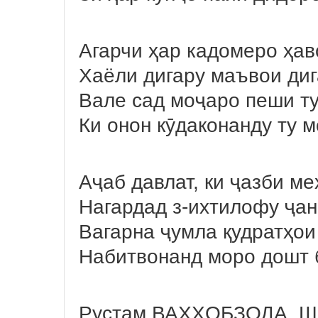
Агарчи ҳар кадомеро ҳав
Хаёли дигару маъвои диг
Вале сад моҷаро пеши ту 
Ки онон кӯдаконанду ту м
Аҷаб давлат, ки ҷазби ме
Нагардад з-ихтилофу ҷан
Вагарна ҷумла қудратҳои
Набитвонанд моро дошт 
Рустам ВАҲҲОБЗОДА, Шо