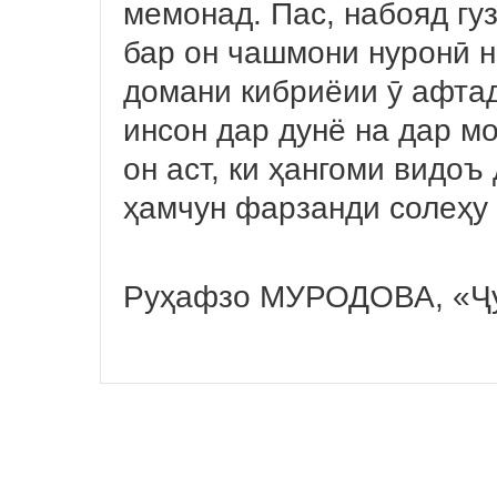
мемонад. Пас, набояд гуз
бар он чашмони нуронӣ н
домани кибриёии ӯ афтад
инсон дар дунё на дар мо
он аст, ки ҳангоми видоъ
ҳамчун фарзанди солеҳу 
Руҳафзо МУРОДОВА, «Ҷ