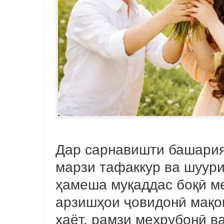
Дар сарнавишти башарият
марзи тафаккур ва шуур
ҳамеша муқаддас боқӣ ме
арзишҳои ҷовидонӣ мақо
ҳаёт, рамзи меҳрубонӣ в