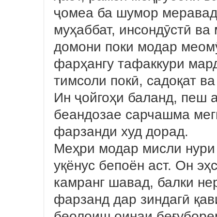
ҷомеа ба шумор меравад
муҳаббат, инсондӯстӣ ва
домони поки модар меомӯ
фарҳангу тафаккури мар
тимсоли покӣ, садоқат в
Ин ҷойгоҳи баланд, пеш а
беандозае сарчашма меги
фарзанди худ дорад.
Меҳри модар мисли нури
уқёнус бепоён аст. Он эҳс
камранг шавад, балки нер
фарзанд дар зиндагӣ қав
беолоиш оинаи беғуборер