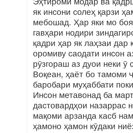
Эҳтироми модар ва қадр
як инсони солеҳ қарзи ҳ
мебошад. Ҳар яки мо боя
гавҳари нодири зиндагир
қадри ҳар як лаҳзаи дар 
оромиву саодати инсон а
рӯзгораш аз дуои неки ӯ
Воқеан, ҳаёт бо тамоми 
баробари муҳаббати поки
Инсон метавонад ба март
дастовардҳои назаррас н
мақоми арзанда касб нам
ҳамоно ҳамон кӯдаки ниё