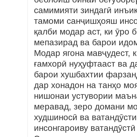
самимияти зиндагӣ инъик
тамоми санҷишҳояш инсо
қалби модар аст, ки ӯро
мепазирад ва барои идо
Модар ягона мавҷудест, 
ғамхорӣ нуҳуфтааст ва д
барои хушбахтии фарзанд
дар хонадон на танҳо мо
нишонаи устувории маън
меравад, зеро домани мо
худшиносӣ ва ватандӯстис
инсонгароиву ватандӯстӣ