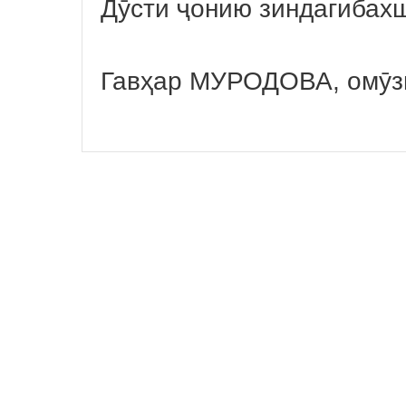
Дӯсти ҷонию зиндагибахш
Гавҳар МУРОДОВА, омӯз