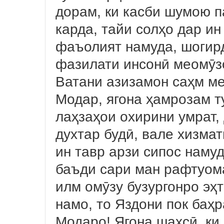
дорам, ки касби шумою п
карда, тайи солҳо дар и
фаъолият намуда, шогир
фазилати инсонӣ меомӯзо
Ватани азизамон саҳм ме
Модар, ягона ҳамрозам ту
лаҳзаҳои охирини умрат, 
духтар будӣ, вале хизмат
ин тавр арзи сипос намуд
баъди сари ман рафтуом
илм омӯзу бузургонро эҳ
намо, то Яздони пок баҳр
Модаро! Ягона шахсӣ, ки