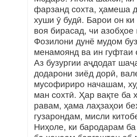
фарзанд сохта, ҳамеша д
хуши ӯ будӣ. Барои он к
воя бирасад, чи азобҳое
Фозилони дунё мудом бу
менамоянд ва ин гуфтаи 
Аз бузургии аҷдодат шаҷа
додарони зиёд дорӣ, вале
мусофириро начашам, ху
ман сохтӣ. Ҳар вақте ба
равам, ҳама лаҳзаҳои бе
гузарондам, мисли китоб
Ниҳоле, ки бародарам ба