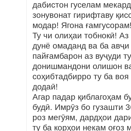
дабистон гуселам мекард
зонувонат гирифтаву қис
модар! Ягона ғамгусорам
Ту чи олиҳаи тобнокӣ! Аз
дунё омаданд ва ба авҷи
пайғамбарон аз вуҷуди т
донишмандони олишон в
соҳибтадбирро ту ба воя 
додаӣ!
Агар падар қиблагоҳам бу
будӣ. Имрӯз бо гузашти 3
роз мегӯям, дардҳои дар
ту ба корҳои некам оғоз