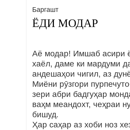
Баргашт
ЁДИ МОДАР
Аё модар! Имшаб асири ё
хаёл, даме ки мардуми д
андешаҳои чигил, аз дун
Миёни рӯзгори пурпечуто
зери абри бадгуҳар монд
ваҳм меандохт, чеҳраи н
бишуд.
Ҳар саҳар аз хоби ноз хе