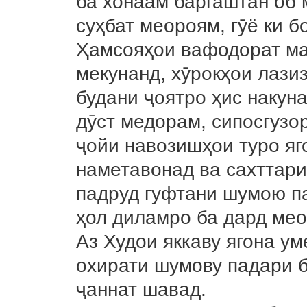
ба хонаам баргаштан об 
суҳбат меороям, гӯё ки б
Ҳамсояҳои вафодорат м
мекунанд, хӯрокҳои лазиз
будани ҷоятро ҳис накуна
дӯст медорам, сипосгузор
ҷойи навозишҳои туро яг
наметавонад ва сахттари
падруд гуфтани шумою па
ҳол диламро ба дард мео
Аз Худои яккаву ягона ум
охирати шумову падари б
ҷаннат шавад.