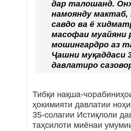
дар талошанд. Онҳ
намоянду мактаб,
савдо ва ё хидмат
масофаи муайяни 
мошингардро аз т
Ҷашни муқаддаси 
давлатиро сазовор
Тибқи нақша-чорабиниҳо
ҳокимияти давлатии ноҳ
35-солагии Истиқлоли да
таҳсилоти миёнаи умуми