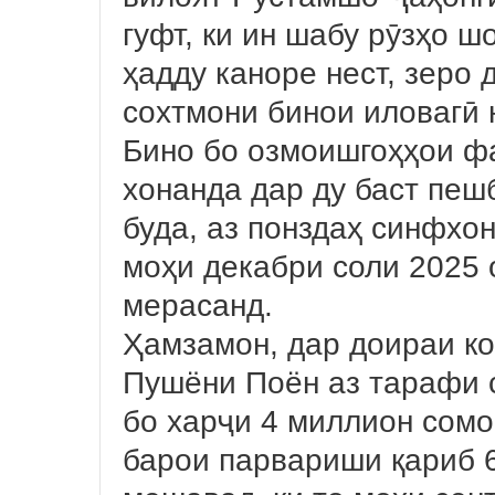
гуфт, ки ин шабу рӯзҳо 
ҳадду каноре нест, зеро
сохтмони бинои иловагӣ 
Бино бо озмоишгоҳҳои фа
хонанда дар ду баст пеш
буда, аз понздаҳ синфхон
моҳи декабри соли 2025 
мерасанд.
Ҳамзамон, дар доираи ко
Пушёни Поён аз тарафи 
бо харҷи 4 миллион сом
барои парвариши қариб 6