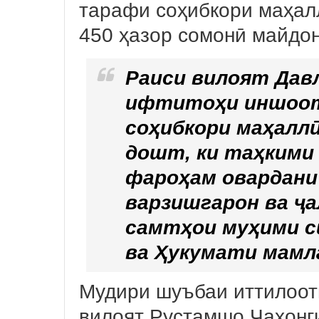
тарафи соҳибкори маҳал
450 ҳазор сомонӣ майдон
Раиси вилоят Дав
ифтитоҳи иншоот
соҳибкори маҳаллӣ
дошт, ки таҳкими
фароҳам овардани
варзишгарон ва ҷа
самтҳои муҳими с
ва Ҳукумати мамл
Мудири шуъбаи иттилоот
вилоят Рустамшо Ҷаҳонги