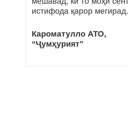
мешавад, ки то моҳи сен
истифода қарор мегирад
Кароматулло АТО,
“Ҷумҳурият”