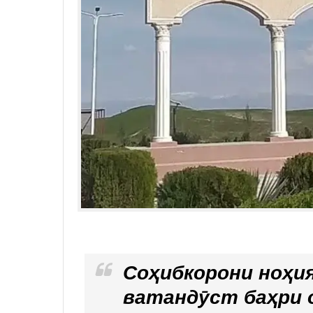
Соҳибкорони ноҳия
ватандӯст баҳри о