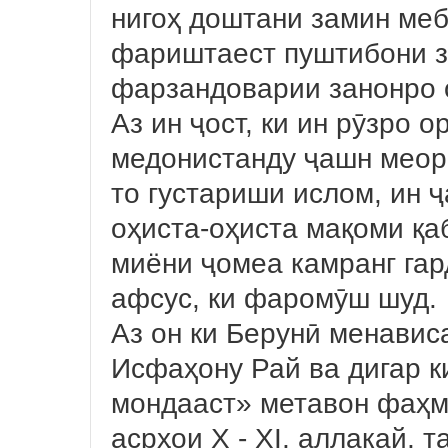
нигоҳ доштани замин ме
фариштаест пуштибони з
фарзандоварии занонро 
Аз ин ҷост, ки ин рӯзро 
медонистанду ҷашн меоро
то густариши ислом, ин 
оҳиста-оҳиста мақоми қа
миёни ҷомеа камранг гард
афсус, ки фаромӯш шуд.
Аз он ки Берунӣ менавис
Исфаҳону Рай ва дигар 
мондааст» метавон фаҳми
асрҳои X - XI, аллакай, 