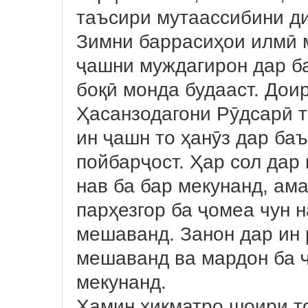
таъсири мутаассибини ди
Зимни баррасиҳои илмӣ 
ҷашни муждагирон дар ба
боқӣ монда будааст. Дои
Ҳасанзодагони Рӯдсарӣ т
ин ҷашн то ҳанӯз дар ба
пойбарҷост. Ҳар сол дар
нав ба бар мекунанд, ам
парҳезгор ба ҷомеа чун 
мешаванд. Занон дар ин 
мешаванд ва мардон ба ҷ
мекунанд.
Ҳамин ҳикматро шоири т