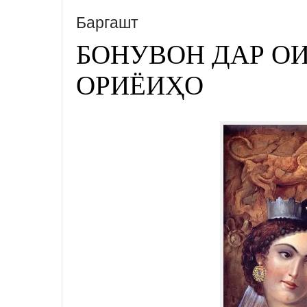
Баргашт
БОНУВОН ДАР О
ОРИЁИҲО