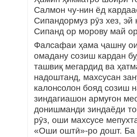
Салмон чу-нин ёд кардаа
Сипандормуз рӯз хез, эй 
Сипанд ор морову май ор
Фалсафаи ҳама ҷашну ои
омадану созиш кардан бу
ташвиқ мегардид ва ҳатм
надоштанд, махсусан зан
калонсолон бояд созиш н
зиндагиашон армуғон ме
донишманди зиндаёди то
рӯз, оши махсусе мепухт
«Оши оштӣ»-ро дошт. Ба и