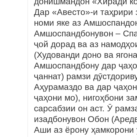
донишмандон «Хиради к
Дар «Авесто»-и таҳрири
номи яке аз Амшоспандон 
Амшоспандбонувон – Спа
ҷой дорад ва аз намодҳ
(Худованди доно ва ягон
Амшоспандбону дар ҷаҳон
ҷаннат) рамзи дӯстдорив
Аҳурамаздо ва дар ҷаҳон
ҷаҳони мо), нигоҳбони з
сарсабзии он аст. Ӯ рам
изадбонувон Обон (Аредв
Аши аз ёрону ҳамкорони 