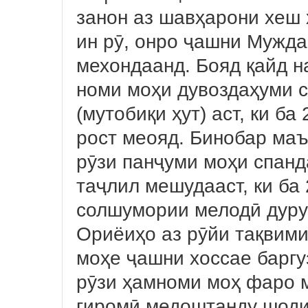
занон аз шавҳарони хеш 
ин рӯ, онро ҷашни Муждаг
мехондаанд. Бояд қайд н
номи моҳи дувоздаҳуми 
(мутобиқи ҳут) аст, ки б
рост меояд. Бинобар ма
рӯзи панҷуми моҳи спан
таҷлил мешудааст, ки ба
солшумории мелодӣ дурус
Ориёиҳо аз рӯйи тақвими
моҳе ҷашни хоссае баргу
рӯзи ҳамноми моҳ фаро 
гиромӣ медоштанду шоди