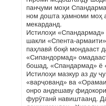
панҷуми моҳи Спандарма
ном дошта ҳамноми моҳ ас
мекарданд.
Истилоҳи «Спандармад» 
шакли «Спента-армаити» 
паҳлавӣ боқӣ мондааст 
«Сипандормад» омадааст
бошад, «Спандармад» ё
Истилоҳи мазкур аз ду ҷ
«варҷованд» ва «Орамаи
онро андешаву фидокорив
фурӯтанӣ навиштаанд. Д