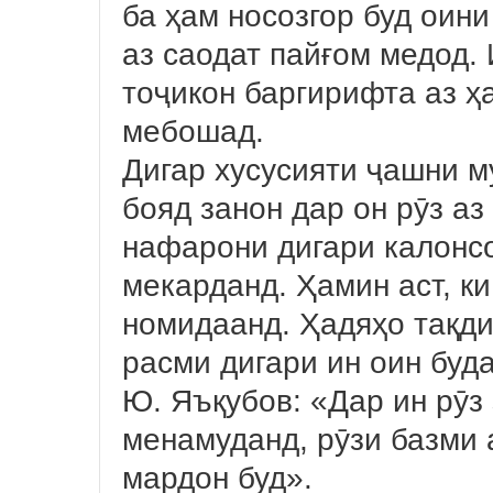
ба ҳам носозгор буд оин
аз саодат пайғом медод
тоҷикон баргирифта аз ҳ
мебошад.
Дигар хусусияти ҷашни му
бояд занон дар он рӯз аз
нафарони дигари калонс
мекарданд. Ҳамин аст, к
номидаанд. Ҳадяҳо тақди
расми дигари ин оин буда
Ю. Яъқубов: «Дар ин рӯз
менамуданд, рӯзи базми 
мардон буд».