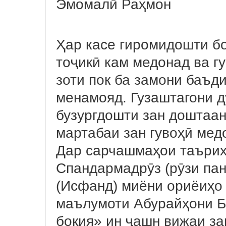
Эмомалӣ Раҳмон
Ҳар касе гиромидошти б
тоҷикӣ кам медонад ва гу
зоти пок ба замони баъд
менамояд. Гузаштагони д
бузургдошти зан доштаан
мартабаи зан гувоҳӣ мед
Дар сарчашмаҳои таърих
Спандармадрӯз (рӯзи па
(Исфанд) миёни ориёиҳо
маълумоти Абурайҳони Б
боқия» ин ҷашн вижаи за