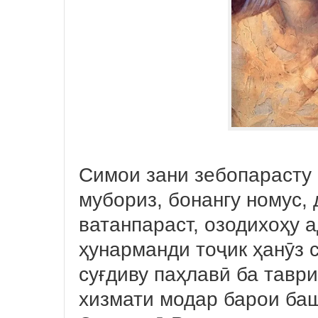
Симои зани зебопарасту
мубориз, бонангу номус,
ватанпараст, озодихоҳу 
ҳунарманди тоҷик ҳанӯз с
суғдиву паҳлавӣ ба таври
хизмати модар барои баш