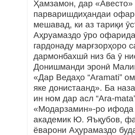
Ҳамзамон, дар «Авесто»
парваришдиҳандаи офари
мешавад, ки аз тариқи ӯс
Аҳруамаздо ӯро офарида
гардонаду марғзорҳоро с
дармонбахшӣ низ ба ӯ ни
Донишманди эронӣ Мали
«Дар Ведаҳо “Arаmati” ом
яке донистаанд». Ба наза
ин ном дар асл “Ara-mata
«Модарзамин»-ро ифода 
академик Ю. Яъқубов, ф
ёварони Аҳурамаздо буд