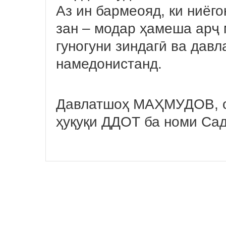
Аз ин бармеояд, ки ниёго
зан – модар ҳамеша арҷ 
гуногуни зиндагӣ ва дав
намедонистанд.
Давлатшоҳ МАҲМУДОВ, ом
ҳуқуқи ДДОТ ба номи Са