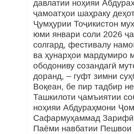
давлатии ноҳияи Абдура
ҷамоатҳои шаҳраку деҳо
Ҷумҳурии Тоҷикистон му
юми январи соли 2026 ҷ
солгард, фестивалу нам
ва ҳунарҳои мардумиро м
ободониву созандагӣ мут
доранд, – гуфт зимни с
Воқеан, бе пир тадбир нес
Ташкилоти ҷамъиятии со
ноҳияи Абдураҳмони Ҷом
Сафармуҳаммад Зарифӣ д
Паёми навбатии Пешвои 