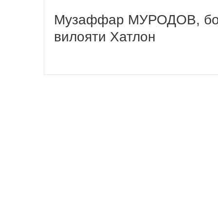
Музаффар МУРОДОВ, бой
вилояти Хатлон