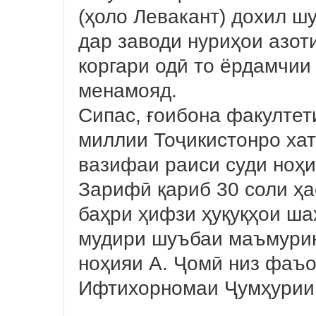
(ҳоло Левакант) дохил шу
дар заводи нуриҳои азоти
коргари одӣ то ёрдамчи
менамояд.
Сипас, ғоибона факултет
миллии Тоҷикистонро хат
вазифаи раиси суди ноҳи
Зарифӣ қариб 30 соли ҳа
баҳри ҳифзи ҳуқуқҳои ша
мудири шуъбаи маъмурию
ноҳияи А. Ҷомӣ низ фаъо
Ифтихорномаи Ҷумҳурии 