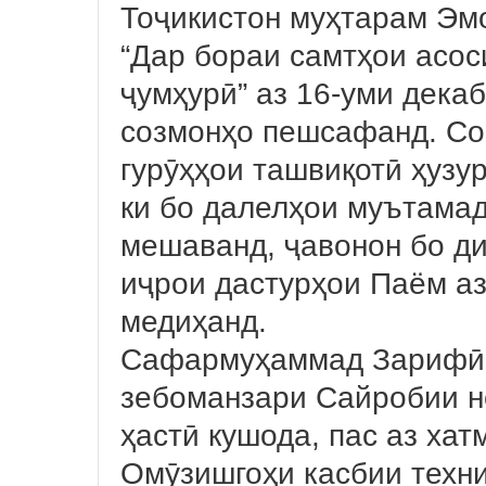
Тоҷикистон муҳтарам Эм
“Дар бораи самтҳои асос
ҷумҳурӣ” аз 16-уми дека
созмонҳо пешсафанд. Со
гурӯҳҳои ташвиқотӣ ҳузур
ки бо далелҳои муътамад
мешаванд, ҷавонон бо ди
иҷрои дастурҳои Паём аз
медиҳанд.
Сафармуҳаммад Зарифӣ 
зебоманзари Сайробии н
ҳастӣ кушода, пас аз ха
Омӯзишгоҳи касбии техн