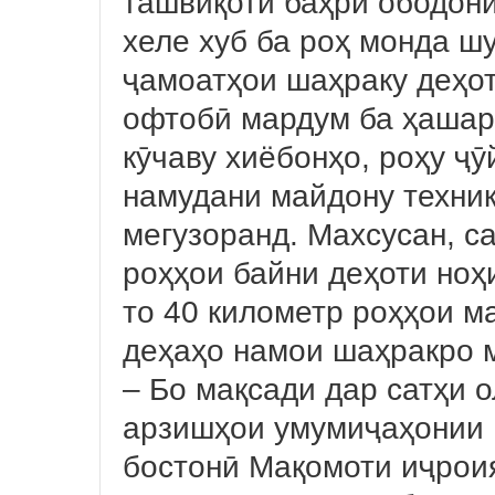
ташвиқотӣ баҳри ободони
хеле хуб ба роҳ монда ш
ҷамоатҳои шаҳраку деҳот
офтобӣ мардум ба ҳашар
кӯчаву хиёбонҳо, роҳу ҷӯ
намудани майдону техни
мегузоранд. Махсусан, 
роҳҳои байни деҳоти ноҳи
то 40 километр роҳҳои м
деҳаҳо намои шаҳракро 
– Бо мақсади дар сатҳи 
арзишҳои умумиҷаҳонии
бостонӣ Мақомоти иҷрои