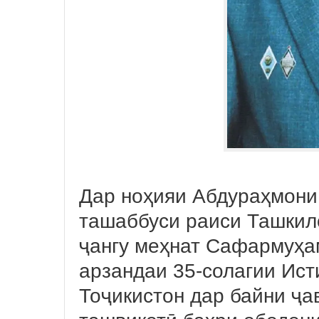
Дар ноҳияи Абдураҳмони
ташаббуси раиси Ташкил
ҷангу меҳнат Сафармуҳа
арзандаи 35-солагии Ист
Тоҷикистон дар байни ҷа