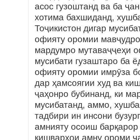
асос гузоштанд ва ба ҷа
хотима бахшиданд, хушба
Тоҷикистон дигар мусиба
офияту оромии мавҷудро
мардумро мутаваҷҷеҳи о
мусибати гузаштаро ба ё
офияту оромии имрӯза б
дар ҳамсоягии худ ва ки
ҷаҳонро бубинанд, ки ма
мусибатанд, аммо, хушба
тадбири ин инсони бузур
амнияту осоиш барқарор 
кишварҳои амну ороми ҷа