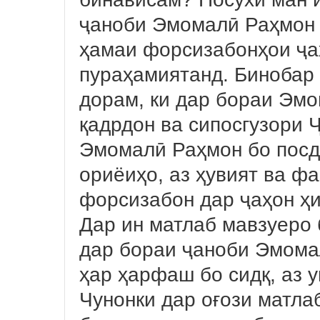
ҷаноби Эмомалӣ Раҳмон 
ҳамаи форсизабонҳои ҷа
пураҳамиятанд. Бинобар 
дорам, ки дар бораи Эм
қадрдон ва сипосгузори 
Эмомалӣ Раҳмон бо посд
ориёиҳо, аз ҳувият ва ф
форсизабон дар ҷаҳон ҳ
Дар ин матлаб мавзуеро 
дар бораи ҷаноби Эмома
ҳар ҳарфаш бо сидқ, аз у
Чунонки дар оғози матла