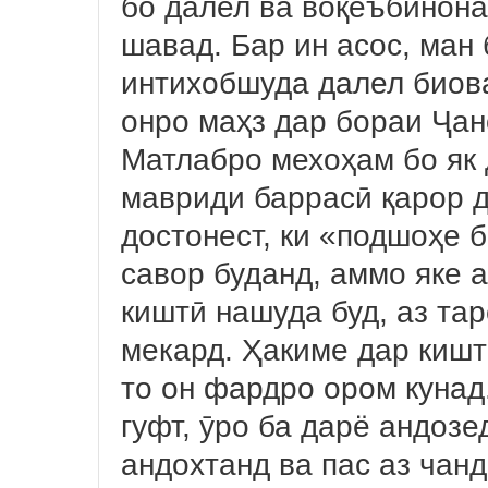
бо далел ва воқеъбинона
шавад. Бар ин асос, ман
интихобшуда далел биова
онро маҳз дар бораи Ҷан
Матлабро мехоҳам бо як 
мавриди баррасӣ қарор д
достонест, ки «подшоҳе 
савор буданд, аммо яке а
киштӣ нашуда буд, аз та
мекард. Ҳакиме дар кишт
то он фардро ором кунад
гуфт, ӯро ба дарё андозе
андохтанд ва пас аз чанд