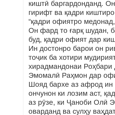
киштӣ баргардонданд. Он
гирифт ва қадри киштиро
“қадри офиятро медонад,
Он фард то ғарқ шудан, 
буд, қадри офият дар ки
Ин достонро барои он ри
тоҷик ба хотири мудирия
хирадмандонаи Роҳбари 
Эмомалӣ Раҳмон дар офия
Шояд бархе аз афрод ин 
ончунон ки лозим аст, қа
аз рӯзе, ки Ҷаноби Олӣ 
оварданд ва сулҳу ваҳда