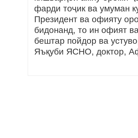
фарди тоҷик ва умуман к
Президент ва офияту ор
бидонанд, то ин офият в
бештар пойдор ва устуво
Яъқуби ЯСНО, доктор, А