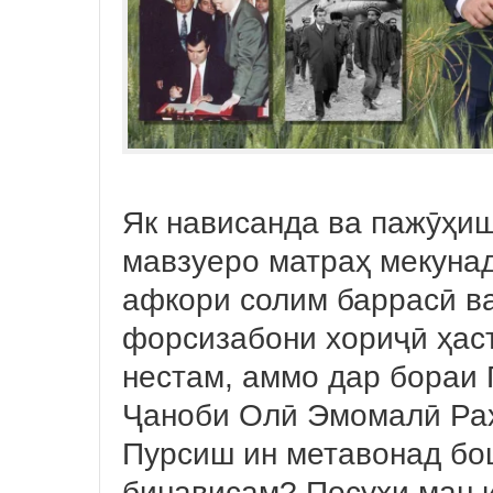
Як нависанда ва пажӯҳишг
мавзуеро матраҳ мекунад
афкори солим баррасӣ ва
форсизабони хориҷӣ ҳаст
нестам, аммо дар бораи 
Ҷаноби Олӣ Эмомалӣ Ра
Пурсиш ин метавонад бош
бинависам? Посухи ман и