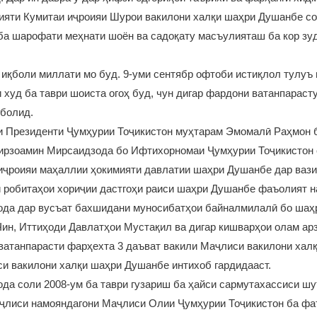
ияти Кумитаи иҷроияи Шурои вакилони халқи шаҳри Душанбе сол
 ба шарофати меҳнати шоён ва садоқату масъулияташ ба кор зу
 иқболи миллати мо буд. 9-уми сентябр офтоби истиқлол тулуъ
 худ ба таври шоиста огоҳ буд, чун дигар фардони ватанпараст
еболид.
и Президенти Ҷумҳурии Тоҷикистон муҳтарам Эмомалӣ Раҳмон 
ирзоамин Мирсаидзода бо Ифтихорномаи Ҷумҳурии Тоҷикистон 
иҷроияи маҳаллии ҳокимияти давлатии шаҳри Душанбе дар вазиф
 робитаҳои хориҷии дастгоҳи раиси шаҳри Душанбе фаъолият н
да дар вусъат бахшидани муносибатҳои байналмилалӣ бо шаҳр
н, Иттиҳоди Давлатҳои Мустақил ва дигар кишварҳои олам арз
ватанпарасти фарҳехта 3 даъват вакили Маҷлиси вакилони халқ
и вакилони халқи шаҳри Душанбе интихоб гардидааст.
а соли 2008-ум ба таври гузариш ба ҳайси сармутахассиси шу
ҷлиси намояндагони Маҷлиси Олии Ҷумҳурии Тоҷикистон ба фа