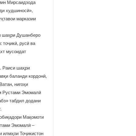
амин Мирсаидзода
ди худшиносӣ»,
уҳтавои марказии
ри шаҳри Душанберо
 тоҷикӣ, русӣ ва
ахт мусоидат
. Раиси шаҳри
вқи баланди кордонӣ,
Ватан, нигоҳи
ам Рустами Эмомалӣ
абз» табдил додани
.
собиқадори Мақомоти
стами Эмомалӣ –
и илмҳои Тоҷикистон