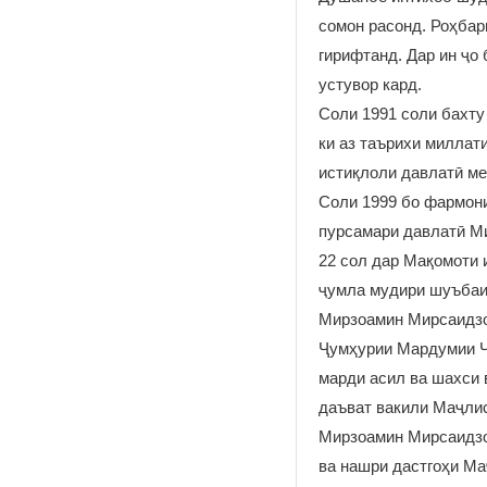
сомон расонд. Роҳбар
гирифтанд. Дар ин ҷо
устувор кард.
Соли 1991 соли бахту
ки аз таърихи миллати
истиқлоли давлатӣ м
Соли 1999 бо фармон
пурсамари давлатӣ М
22 сол дар Мақомоти 
ҷумла мудири шуъбаи
Мирзоамин Мирсаидзо
Ҷумҳурии Мардумии Чи
марди асил ва шахси 
даъват вакили Маҷлис
Мирзоамин Мирсаидзод
ва нашри дастгоҳи Ма