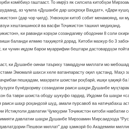
оҳиби комёбиҳо гаштааст. То имрӯз як силсила китобҳои Мирзо
шудаанд, аз ҷумла «Душанбе дар шоҳроҳи Ваҳдат», «Дари кушо
икистон» (дар чор ҷилд). Унвонҳои китоб собит менамоянд, ки м
авзуи хештаншиносӣ ва васфи Тоҷикистон ташкил медиҳанд.
икистон», ки раванди корҳои созандагиву ободонии 8 соли охи
зиши баланди илмию таҳқиқотӣ дорад. Китоби мазкур бо 3 забон:
, ки чунин иқдом барои муаррифии бештари дастовардҳои пойт
аст, ки Душанбе оинаи таъриху тамаддуни миллати мо мебошад
тами Эмомалӣ шахси хеле ватанпарасту оқил ҳастанд. Маҳз за
таҷрибаи пешқадам, маҳорати шоистаи роҳбарӣ, ишқи ҳақиқӣ ба 
бузурги бунёдкориву созандагии раиси шаҳри Душанбе муҳтар
икон ба таври шоиста ободу шукуфо гардид. Иқдоми ба шаҳри «с
и раиси шаҳр роҳандозӣ шуд, амали пурсавоб ва натиҷабахш аст
ии Истиқлоли давлатии Ҷумҳурии Тоҷикистон китоби навбатии 
кимияти давлатии шаҳри Душанбе Мирзоамин Мирсаидзода “Ру
 давлатдории Пешвои миллат” дар ҳамкорӣ бо Академияи милли