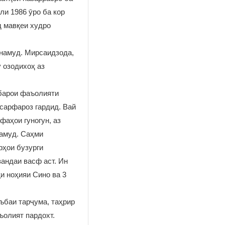
и 1986 ӯро ба кор
д мавқеи худро
 намуд. Мирсаидзода,
у озодихоҳ аз
барои фаъолияти
сарфароз гардид. Вай
аҳои гуногун, аз
амуд. Саҳми
ҳои бузурги
андаи васф аст. Ин
и ноҳияи Сино ва 3
ъбаи тарҷума, таҳрир
ъолият пардохт.