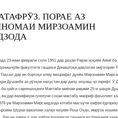
ТАФРӮЗ. ПОРАЕ АЗ
ИНОМАИ МИРЗОАМИН
ДЗОДА
а 23-юми феврали соли 1951 дар деҳаи Рарзи ноҳияи Айнӣ ба 
донишҷӯйи факултети таърихи Донишгоҳи давлатии омӯзгории Т
 Таҳсил дар ин боргоҳи илму маърифат дунёи Мирзоамин Мирса
ри Душанбе аз рӯзҳои нахустин дар дилу зеҳнаш ҷо гирифт. Ӯ
ӣ ба ҳайси сарпешоҳанги Мактаби миёнаи рақами 25-и шаҳри Д
 ва дар вазифаҳои гуногуни соҳаи мактабу маориф фаъолият ка
978-ум Мирзоамин Мирсаидзода котиби масъули ҳифзи ёдгориҳо
ҷроияи Шурои вакилони халқи ноҳияи Роҳи Оҳан, имрӯза ноҳия
 Дар ин давра ӯ дар ҳифзи ёдгориҳои таърихӣ ва фарҳангӣ хид