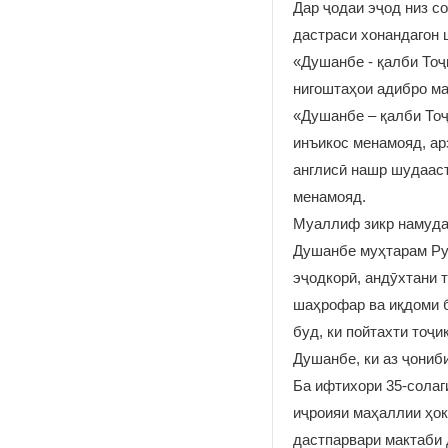
Дар ҷодаи эҷод низ с
дастраси хонандагон 
«Душанбе - қалби Тоҷ
нигоштаҳои адибро м
«Душанбе – қалби Тоҷ
инъикос менамояд, ар
англисӣ нашр шудааст
менамояд.
Муаллиф зикр намуда
Душанбе муҳтарам Рус
эҷодкорӣ, андӯхтани 
шаҳрофар ва иқдоми 
буд, ки пойтахти тоҷ
Душанбе, ки аз ҷониб
Ба ифтихори 35-солаг
иҷроияи маҳаллии ҳо
дастпарвари мактаби