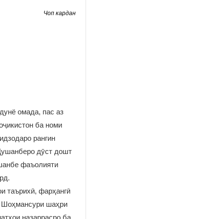
Чоп кардан
дунё омада, пас аз
оҷикистон ба номи
идзодаро рангин
 Душанберо дӯст дошт
ушанбе фаъолияти
рд.
и таърихӣ, фарҳангӣ
и Шоҳмансури шаҳри
матҳои назаррасро ба