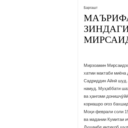
Баргашт
МАЪРИФА
ЗИНДАГ
МИРСАИ
Мирзоамин Мирсаидзод
хатми мактаби миёна 
Садриддин Айнӣ шуд.
намуд. Муҳаббати шаҳ
ва ҳангоми донишҷӯй
кориашро оғоз бахшид
Моҳи феврали соли 1
ва мадании Кумитаи и
Душанбе интихоб шуд.