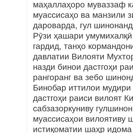
маҳаллаҳоро муваззаф к
муассисаҳо ва манзили з
дароварда, гул шинонанд
Рӯзи ҳашари умумихалқӣ,
гардид, танҳо кормандон
давлатии Вилояти Мухто
назди бинои дастгоҳи раи
рангоранг ва зебо шинон
Бинобар иттилои мудири
дастгоҳи раиси вилоят 
сабзазоркуниву гулшинон
муассисаҳои вилоятиву 
истиқоматии шаҳр идома