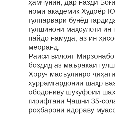
ҳамчунин, дар назди Боғ
номи академик Худоёр Ю
гулпарварӣ бунёд гардид
гулшинонӣ маҳсулоти ин 
пайдо намуда, аз ин ҳис
меоранд.
Раиси вилоят Мирзонабо
боздид аз маъракаи гул
Хоруғ масъулинро ҷиҳати
хуррамгардонии шаҳр ва
ободониву шукуфоии шаҳ
гирифтани Ҷашни 35-сол
роҳбарони идораву муасс