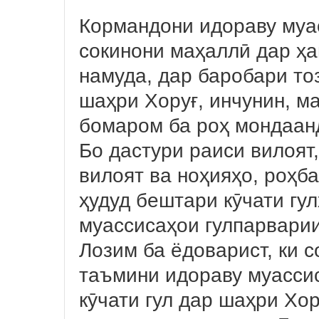
Кормандони идораву муа
сокинони маҳаллӣ дар ҳ
намуда, дар баробари то
шаҳри Хоруғ, инчунин, м
бомаром ба роҳ мондаан
Бо дастури раиси вилоят
вилоят ва ноҳияҳо, роҳб
ҳудуд бештари кӯчати гул
муассисаҳои гулпарвари
Лозим ба ёдоварист, ки 
таъмини идораву муассис
кӯчати гул дар шаҳри Хор