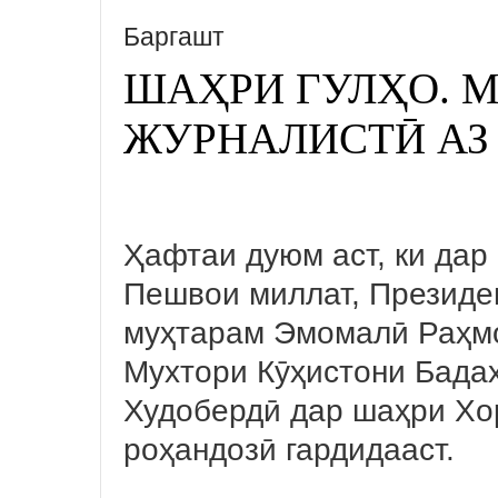
Баргашт
ШАҲРИ ГУЛҲО.
ЖУРНАЛИСТӢ АЗ
Ҳафтаи дуюм аст, ки дар
Пешвои миллат, Президе
муҳтарам Эмомалӣ Раҳмо
Мухтори Кӯҳистони Бад
Худобердӣ дар шаҳри Хо
роҳандозӣ гардидааст.