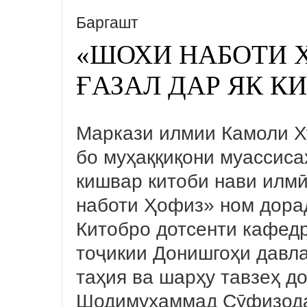
Баргашт
«ШОХИ НАБОТИ Ҳ
ҒАЗАЛ ДАР ЯК К
Маркази илмии Камоли Х
бо муҳаққиқони муассиса
кишвар китоби нави илмӣ
наботи Ҳофиз» ном дора
Китобро дотсенти кафед
тоҷикии Донишгоҳи давл
таҳия ва шарҳу тавзеҳ д
Шодимуҳаммад Сӯфизода