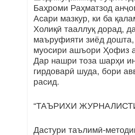
Баҳроми Раҳматзод анҷо
Асари мазкур, ки ба қал
Холиқӣ тааллуқ дорад, д
маъруфияти зиёд дошта,
муосири ашъори Ҳофиз 
Дар нашри тоза шарҳи и
гирдоварӣ шуда, бори ав
расид.
“ТАЪРИХИ ЖУРНАЛИСТИ
Дастури таълимӣ-методии