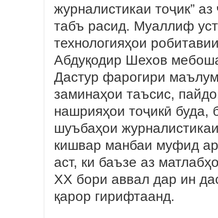
журналистикаи тоҷик” аз
табъ расид. Муаллиф уст
технологияҳои робитави
Абдуқодир Шехов мебош
Дастур фарогири маълум
заминаҳои таъсис, пайдо
нашрияҳои тоҷикӣ буда, 
шуъбаҳои журналистикаи
кишвар манбаи муфид ар
аст, ки баъзе аз матлаб
ХХ бори аввал дар ин да
қарор гирифтаанд.