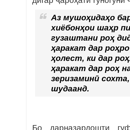
дигар ҷароҳати гуногуни
Аз мушоҳидаҳо бар
хиёбонҳои шаҳр пи
гузаштани роҳ ди
ҳаракат дар роҳро
ҳолест, ки дар ро
ҳаракат дар роҳ н
зеризаминӣ сохта
шудаанд.
Бо дарназардошти гуф