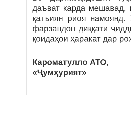
даъват карда мешавад, 
қатъиян риоя намоянд. 
фарзандон диққати ҷидд
қоидаҳои ҳаракат дар ро
Кароматулло АТО,
«Ҷумҳурият»