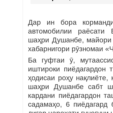
Дар ин бора корманди
автомобилии раёсати 
шаҳри Душанбе, майори
хабарнигори рӯзномаи «
Ба гуфтаи ӯ, мутаасс
иштироки пиёдагардон 
ҳодисаи роҳу нақлиёте, 
шаҳри Душанбе сабт ш
кардани пиёдагардон та
садамаҳо, 6 пиёдагард 