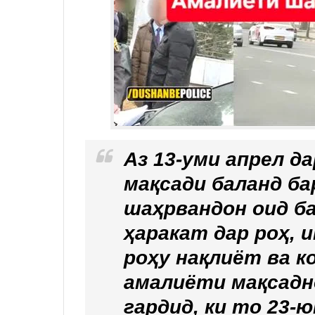
Аз 13-уми апрел д
мақсади баланд б
шаҳрвандон оид б
ҳаракат дар роҳ, 
роҳу нақлиёт ва к
амалиёти мақсадн
гардид, ки то 23-