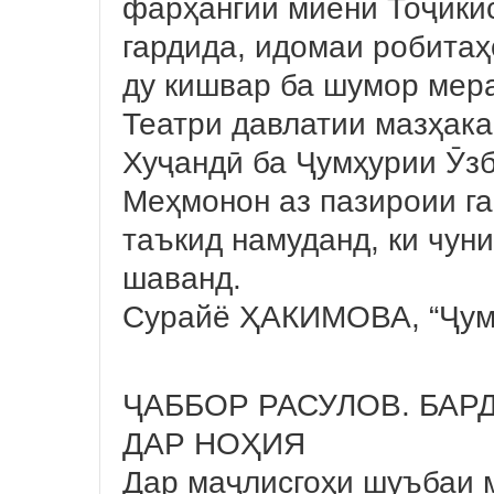
фарҳангии миёни Тоҷики
гардида, идомаи робитаҳ
ду кишвар ба шумор мер
Театри давлатии мазҳака
Хуҷандӣ ба Ҷумҳурии Ӯзб
Меҳмонон аз пазироии га
таъкид намуданд, ки чун
шаванд.
Сурайё ҲАКИМОВА, “Ҷум
ҶАББОР РАСУЛОВ. БАР
ДАР НОҲИЯ
Дар маҷлисгоҳи шуъбаи 