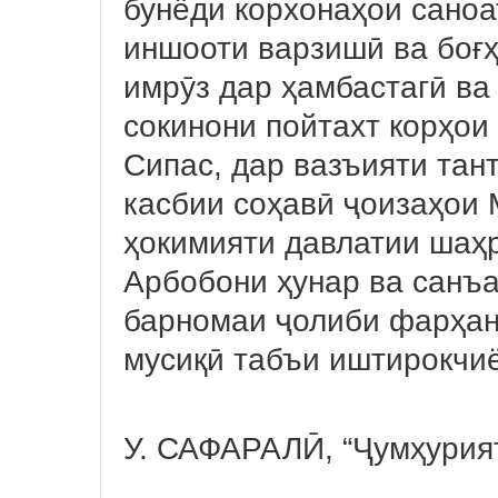
бунёди корхонаҳои саноа
иншооти варзишӣ ва боғҳ
имрӯз дар ҳамбастагӣ ва
сокинони пойтахт корҳои
Сипас, дар вазъияти тан
касбии соҳавӣ ҷоизаҳои
ҳокимияти давлатии шаҳр
Арбобони ҳунар ва санъа
барномаи ҷолиби фарҳанг
мусиқӣ табъи иштирокчиё
У. САФАРАЛӢ, “Ҷумҳурия