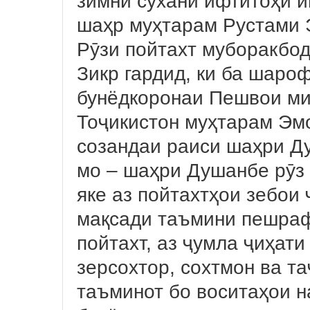
зимни сухани ифтитоҳӣ 
шаҳр муҳтарам Рустами 
Рӯзи пойтахт муборакбод
Зикр гардид, ки ба шаро
бунёдкоронаи Пешвои ми
Тоҷикистон муҳтарам Эм
созандаи раиси шаҳри Д
мо – шаҳри Душанбе рӯз 
яке аз пойтахтҳои зебои 
мақсади таъмини пешраф
пойтахт, аз ҷумла ҷиҳат
зерсохтор, сохтмон ва т
таъминот бо воситаҳои н