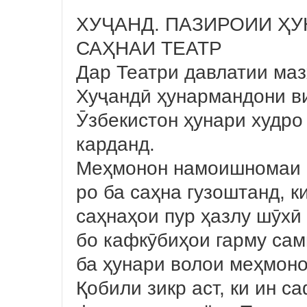
ХУҶАНД. ПАЗИРОИИ Ҳ
САҲНАИ ТЕАТР
Дар Театри давлатии маз
Хуҷандӣ ҳунармандони в
Ӯзбекистон ҳунари худро
карданд.
Меҳмонон намоишномаи м
ро ба саҳна гузоштанд, к
саҳнаҳои пур ҳазлу шӯхӣ
бо кафкӯбиҳои гарму сам
ба ҳунари волои меҳмоно
Қобили зикр аст, ки ин 