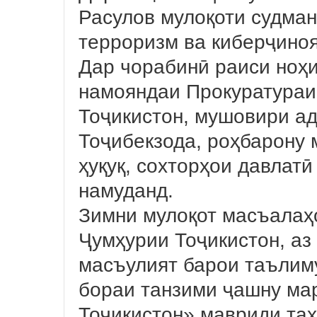
Расулов мулоқоти судман
терроризм ва киберҷиноя
Дар чорабинӣ раиси ноҳ
намояндаи Прокуратураи
Тоҷикистон, мушовири а
Тоҷибекзода, роҳбарону
ҳуқуқ, сохторҳои давлат
намуданд.
Зимни мулоқот масъалаҳ
Ҷумҳурии Тоҷикистон, аз
масъулият барои таълиму
бораи танзими ҷашну ма
Тоҷикистон» мавриди таҳ