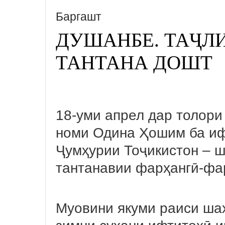
Баргашт
ДУШАНБЕ. ТАҶЛ
ТАНТАНА ДОШТ
18-уми апрел дар толори
номи Одина Ҳошим ба иф
Ҷумҳурии Тоҷикистон – 
тантанавии фарҳангӣ-фар
Муовини якуми раиси ш