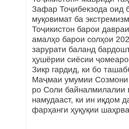
Зафар Тоҷибекзода оид б
муқовимат ба экстремиз
Тоҷикистон барои давраи
амалҳо барои солҳои 20
зарурати баланд бардош
ҳушёрии сиёсии ҷомеаро
Зикр гардид, ки бо таша
Маҷмаи умумии Созмони 
ро Соли байналмилалии 
намудааст, ки ин иқдом 
фарҳанги ҳуқуқии шаҳрва