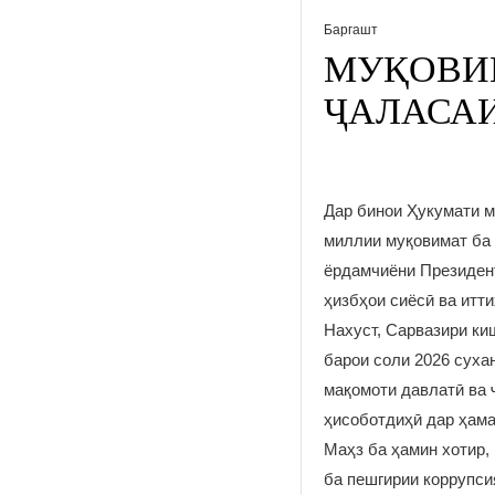
Баргашт
МУҚОВИМ
ҶАЛАСА
Дар бинои Ҳукумати м
миллии муқовимат ба 
ёрдамчиёни Президент
ҳизбҳои сиёсӣ ва итт
Нахуст, Сарвазири ки
барои соли 2026 суха
мақомоти давлатӣ ва 
ҳисоботдиҳӣ дар ҳама
Маҳз ба ҳамин хотир,
ба пешгирии коррупси