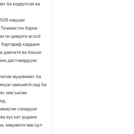
ат ба коррупсия ва
2026 нақшаи
 Тоҷикистон барои
аи он диққати асосӣ
с бартараф кардани
и давлатӣ ва бахши
дани дастовардҳои
влатии муқовимат ба
ияҳои ҷамъиятӣ оид ба
ин, масъалаи
нд.
ивақтии санадҳои
 ва вусъат додани
на, мақомоти масъул