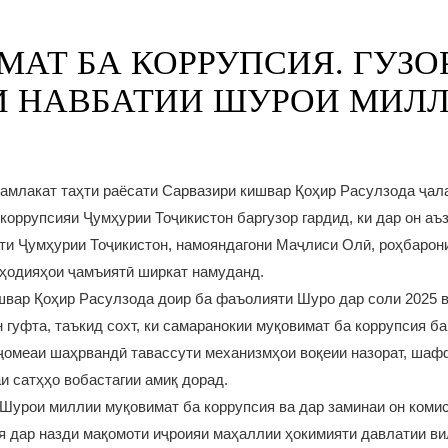
АТ БА КОРРУПСИЯ. ГУЗО
И НАВБАТИИ ШУРОИ МИЛ
амлакат таҳти раёсати Сарвазири кишвар Қоҳир Расулзода ҷал
коррупсияи Ҷумҳурии Тоҷикистон баргузор гардид, ки дар он аъ
и Ҷумҳурии Тоҷикистон, намояндагони Маҷлиси Олӣ, роҳбарони
иҳодияҳои ҷамъиятӣ ширкат намуданд.
швар Қоҳир Расулзода доир ба фаъолияти Шуро дар соли 2025 в
н гуфта, таъкид сохт, ки самаранокии муқовимат ба коррупсия б
ҷомеаи шаҳрвандӣ тавассути механизмҳои воқеии назорат, ша
и сатҳҳо вобастагии амиқ дорад.
 Шурои миллии муқовимат ба коррупсия ва дар заминаи он коми
я дар назди мақомоти иҷроияи маҳаллии ҳокимияти давлатии ви