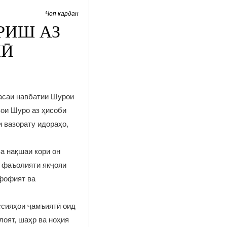
Чоп кардан
РИШ АЗ
ЛӢ
асаи навбатии Шурои
зои Шуро аз ҳисоби
 вазорату идораҳо,
а нақшаи кори он
а фаъолияти якҷояи
ффофият ва
ссияҳои ҷамъиятӣ оид
лоят, шаҳр ва ноҳия