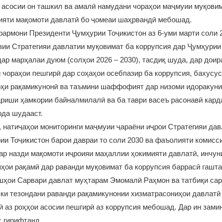
 асосии он ташкил ва амалӣ намудани чораҳои маҷмуии муқовим
ияти мақомоти давлатӣ бо ҷомеаи шаҳрвандӣ мебошад.
 фармони Президенти Ҷумҳурии Тоҷикистон аз 6-уми марти соли 
ии Стратегияи давлатии муқовимат ба коррупсия дар Ҷумҳурии
дар марҳалаи дуюм (солҳои 2026 – 2030), тасдиқ шуда, дар доир
 чораҳои пешгирӣ дар соҳаҳои осебпазир ба коррупсия, бахусу
оҳи рақамикунонӣ ва таъмини шаффофият дар низоми идоракуни
тариши ҳамкории байналмилалӣ ва ба таври васеъ расонавӣ кар
ода шудааст.
, натиҷаҳои мониторинги маҷмуии ҷараёни иҷрои Стратегияи да
ии Тоҷикистон барои давраи то соли 2030 ва фаъолияти комисс
ар назди мақомоти иҷроияи маҳаллии ҳокимияти давлатӣ, инчун
ҳои рақамӣ дар раванди муқовимат ба коррупсия баррасӣ гашта
шҳои Сарвари давлат муҳтарам Эмомалӣ Раҳмон ва татбиқи сар
 ки тезондани раванди рақамикунонии хизматрасониҳои давлатӣ
ӣ аз роҳҳои асосии пешгирӣ аз коррупсия мебошад. Дар ин зами
 гирифтанд.