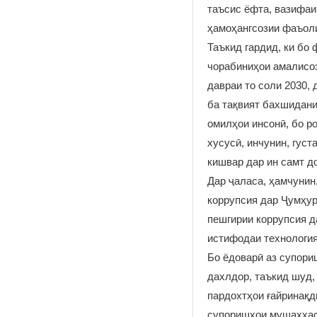
таъсис ёфта, вазифаи
ҳамоҳангсозии фаъол
Таъкид гардид, ки бо
чорабиниҳои амалисоз
давраи то соли 2030, 
ба тақвият бахшидани
омилҳои инсонӣ, бо р
хусусӣ, инчунин, гус
кишвар дар ин самт д
Дар ҷаласа, ҳамчунин
коррупсия дар Ҷумҳур
пешгирии коррупсия д
истифодаи технология
Бо ёдоварӣ аз супори
дахлдор, таъкид шуд,
пардохтҳои ғайринақд
супоришҳои мушаххас