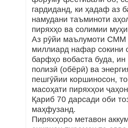
гардиданд, ки ҳадаф аз 
намудани таъминоти аҳол
пиряхҳо ва солимии муҳи
Аз рӯйи маълумоти СММ ҳ
миллиард нафар сокини 
барфҳо вобаста буда, ин
полизӣ (обёрӣ) ва энерги
пешгӯйии коршиносон, то
масоҳати пиряхҳои ҷаҳон
Қариб 70 дарсади оби то
маҳфузанд.
Пиряхҳоро метавон аккум