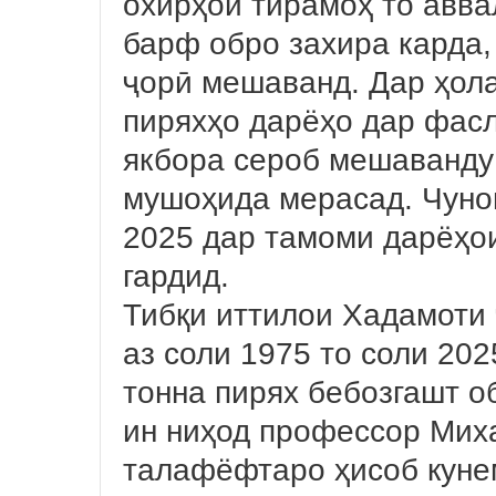
охирҳои тирамоҳ то авва
барф обро захира карда,
ҷорӣ мешаванд. Дар ҳол
пиряхҳо дарёҳо дар фасл
якбора сероб мешаванду
мушоҳида мерасад. Чунон
2025 дар тамоми дарёҳо
гардид.
Тибқи иттилои Хадамоти 
аз соли 1975 то соли 202
тонна пирях бебозгашт о
ин ниҳод профессор Миха
талафёфтаро ҳисоб кунем