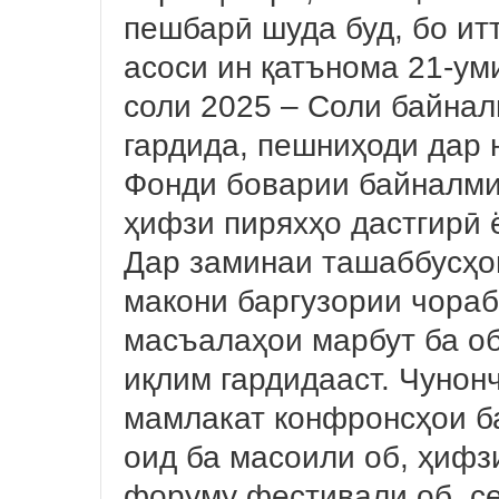
пешбарӣ шуда буд, бо ит
асоси ин қатънома 21-ум
соли 2025 – Соли байна
гардида, пешниҳоди дар
Фонди боварии байналми
ҳифзи пиряхҳо дастгирӣ 
Дар заминаи ташаббусҳо
макони баргузории чораб
масъалаҳои марбут ба об
иқлим гардидааст. Чунонч
мамлакат конфронсҳои б
оид ба масоили об, ҳифз
форуму фестивали об, с