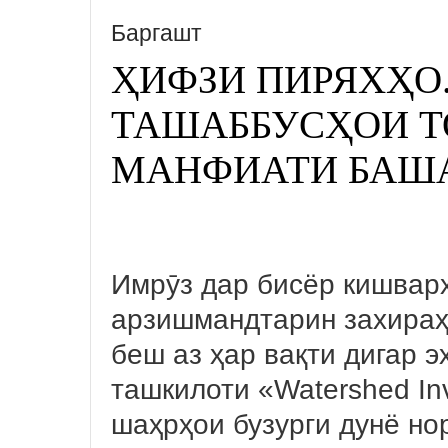
Баргашт
ҲИФЗИ ПИРЯХҲО.
ТАШАББУСҲОИ Т
МАНФИАТИ БАША
Имрӯз дар бисёр кишварҳ
арзишмандтарин захираҳ
беш аз ҳар вақти дигар 
ташкилоти «Watershed Inv
шаҳрҳои бузурги дунё н