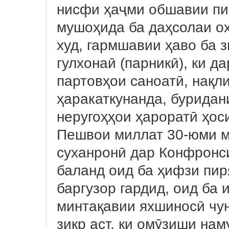
нисфи ҳаҷми обшавии пи
мушоҳида ба даҳсолаи ох
худ, гармшавии ҳаво ба 
гулхонаӣ (парникӣ), ки д
партовҳои саноатӣ, нақл
ҳаракаткунанда, буридан
неругоҳҳои ҳароратӣ ҳос
Пешвои миллат 30-юми м
суханронӣ дар Конфронс
баланд оид ба ҳифзи пир
баргузор гардид, оид ба
минтақавии яхшиносӣ чу
зикр аст, ки омӯзиши нам