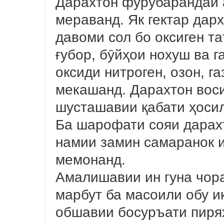
Дарахтон фурӯбарандаи 
мераванд. Як гектар дарх
давоми сол бо оксиген т
ғубор, бӯйҳои нохуш ва г
оксиди нитроген, озон, г
мекашанд. Дарахтон вос
шусташавии қабати ҳосил
Ба шарофати сояи дарахт
намии замин самаранок и
мемонанд.
Амалишавии ин гуна чор
марбут ба масоили обу и
обшавии босуръати пиря