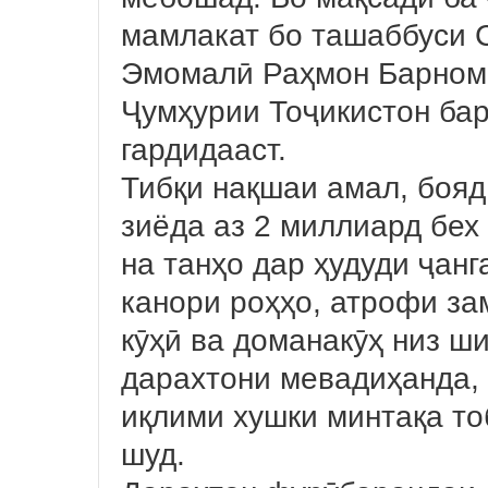
мамлакат бо ташаббуси 
Эмомалӣ Раҳмон Барнома
Ҷумҳурии Тоҷикистон бар
гардидааст.
Тибқи нақшаи амал, бояд
зиёда аз 2 миллиард бех
на танҳо дар ҳудуди ҷанг
канори роҳҳо, атрофи за
кӯҳӣ ва доманакӯҳ низ ш
дарахтони мевадиҳанда,
иқлими хушки минтақа то
шуд.