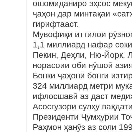
ошомиданиро эҳсос мекун
ҷаҳон дар минтақаи «сат
гирифтааст.
Мувофиқи иттилои рӯзном
1,1 миллиард нафар соки
Пекин, Деҳли, Ню-Йорк, Л
норасоии оби нӯшоӣ азия
Бонки ҷаҳонӣ бонги изтир
324 миллиард метри мука
ифлосшавӣ аз даст меди
Асосгузори сулҳу ваҳдат
Президенти Ҷумҳурии То
Раҳмон ҳанӯз аз соли 1