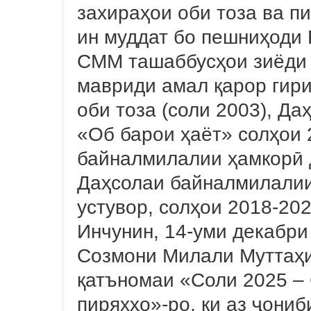
захираҳои оби тоза ва пи
ин муддат бо пешниҳоди 
СММ ташаббусҳои зиёди г
мавриди амал қарор гир
оби тоза (соли 2003), Д
«Об барои ҳаёт» солҳои 
байналмилалии ҳамкорӣ д
Даҳсолаи байналмилали
устувор, солҳои 2018-20
Инчунин, 14-уми декабр
Созмони Милали Муттаҳи
қатъномаи «Соли 2025 –
пиряхҳо»-ро, ки аз ҷони