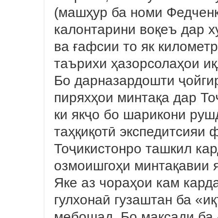
(машҳур ба номи Федченк
калонтарини воқеъ дар х
ва ғафсии то як километ
таърихи ҳазорсолаҳои и
Бо дарназардошти ҷойгир
пиряхҳои минтақа дар То
ки якҷо бо шарикони руш
таҳқиқотӣ экспедитсияи 
Тоҷикистонро ташкил кар
озмоишгоҳи минтақавии 
Яке аз чораҳои кам кард
гулхонаӣ гузаштан ба «иқ
мебошад. Бо мақсади ба