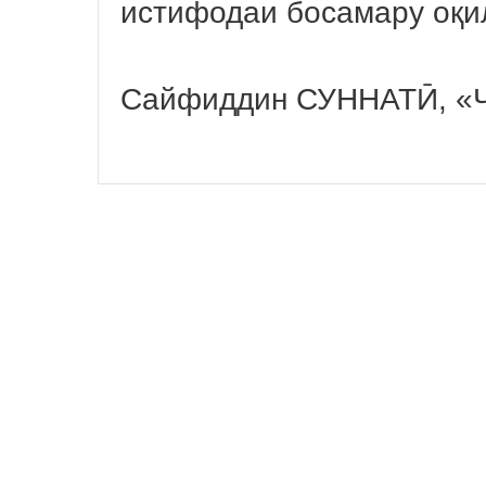
истифодаи босамару оқи
Сайфиддин СУННАТӢ, «Ҷ