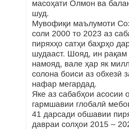
масоҳати Олмон ва бала
шуд.
Мувофиқи маълумоти Соз
соли 2000 то 2023 аз са
пиряхҳо сатҳи баҳрҳо да
шудааст. Шояд, ин рақам
намояд, вале ҳар як мил
солона боиси аз обхезӣ 
нафар мегардад.
Яке аз сабабҳои асосии 
гармшавии глобалӣ мебо
41 дарсади обшавии пиря
давраи солҳои 2015 – 20