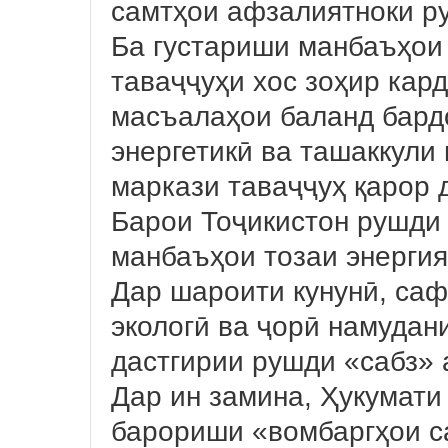
самтҳои афзалиятноки р
Ба густариши манбаъҳои
таваҷҷуҳи хос зоҳир кар
масъалаҳои баланд бард
энергетикӣ ва ташаккули
маркази таваҷҷуҳ қарор 
Барои Тоҷикистон рушди 
манбаъҳои тозаи энергия
Дар шароити кунунӣ, са
экологӣ ва ҷорӣ намудан
дастгирии рушди «сабз» 
Дар ин замина, Ҳукумати
барориши «вомбаргҳои с