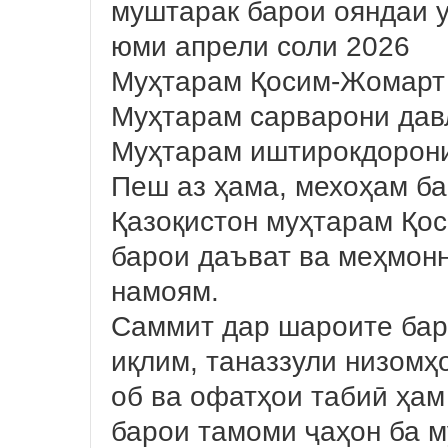
муштарак барои ояндаи у
юми апрели соли 2026
Муҳтарам Қосим-Жомарт
Муҳтарам сарварони дав
Муҳтарам иштирокдорон
Пеш аз ҳама, мехоҳам б
Қазоқистон муҳтарам Қо
барои даъват ва меҳмон
намоям.
Саммит дар шароите барг
иқлим, таназзули низомҳ
об ва офатҳои табиӣ ҳам
барои тамоми ҷаҳон ба 