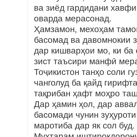
ва зиёд гардидани хавфи
оварда мерасонад.
Ҳамзамон, мехоҳам тамо
басомад ва давомнокии з
дар кишварҳои мо, ки ба
зист таъсири манфӣ мер
Тоҷикистон танҳо соли г
чанголуд ба қайд гирифт
тақрибан ҳафт моҳро таш
Дар ҳамин ҳол, дар авва
басомади чунин зуҳуроти 
маротиба дар як сол буд.
Муҳтарам иштирокдорон