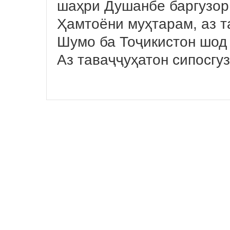
шаҳри Душанбе баргузор 
Ҳамтоёни муҳтарам, аз 
Шумо ба Тоҷикистон шод
Аз таваҷҷуҳатон сипосгу