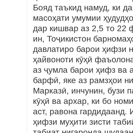
Бояд таъкид намуд, ки д
масоҳати умумии ҳудудҳ
дар кишвар аз 2,5 то 22
ин, Тоҷикистон барномаҳ
давлатиро барои ҳифзи 
ҳайвоноти кӯҳӣ фаъолона
аз ҷумла барои ҳифз ва
барфӣ, яке аз рамзҳои н
Марказӣ, инчунин, бузи 
кӯҳӣ ва архар, ки бо но
аст, равона гардидаанд.
ҳифзи муҳити зисти таби
табиат нигаронда шудаан