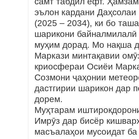
самт табдил ёфт. Ҳамза
эълон кардани Даҳсолаи
(2025 – 2034), ки бо та
шарикони байналмилалӣ қ
муҳим дорад. Мо нақша 
Маркази минтақавии омӯ
криосфераи Осиёи Марка
Созмони ҷаҳонии метеор
дастгирии шарикон дар 
дорем.
Муҳтарам иштирокдорон
Имрӯз дар бисёр кишварҳ
масъалаҳои мусоидат ба