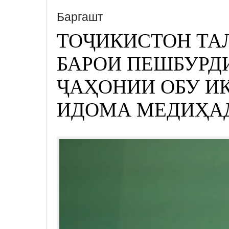
Баргашт
ТОҶИКИСТОН ТА
БАРОИ ПЕШБУРД
ҶАҲОНИИ ОБУ И
ИДОМА МЕДИҲА