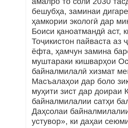
амалро то соли 2030 тас
бешубҳа, заминаи дигар
ҳамкории экологӣ дар м
Боиси қаноатмандӣ аст, 
Тоҷикистон пайваста аз 
ёфта, ҳамчун замина ба
муштараки кишварҳои Ос
байналмилалӣ хизмат ме
Масъалаҳои дар боло зик
муҳити зист дар доираи
байналмилалии сатҳи ба
Даҳсолаи байналмилали
устувор», ки даҳаи сеюм