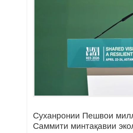
Суханронии Пешвои мил
Саммити минтақавии эко