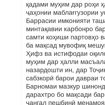
қадами муҳим дар роҳи 
ҷаҳонии маблағгузории 
Баррасии имконияти таш
минтақавии карбонро ба
самти коҳиши партовҳо в
ба мақсад мувофиқ мешу
Ҳифз ва истифодаи оқил
муҳим дар ҳалли масъал
назардошти ин, дар Тоҷи
сабзкорӣ барои давраи то
Барномаи мазкур шинонд
дарахтро бо мақсади бар
ҷангал пешбинӣ менамоя