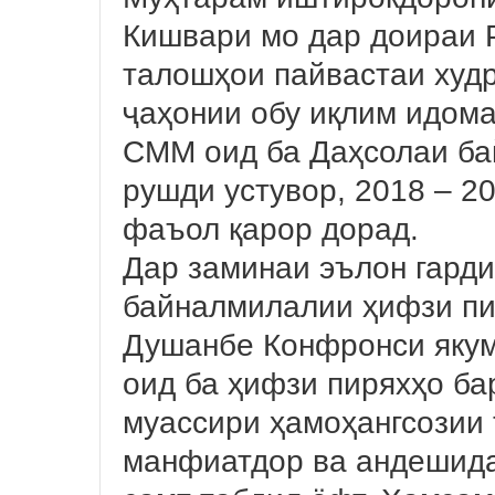
Кишвари мо дар доираи 
талошҳои пайвастаи худ
ҷаҳонии обу иқлим идом
СММ оид ба Даҳсолаи б
рушди устувор, 2018 – 2
фаъол қарор дорад.
Дар заминаи эълон гарди
байналмилалии ҳифзи пи
Душанбе Конфронси якум
оид ба ҳифзи пиряхҳо ба
муассири ҳамоҳангсозии
манфиатдор ва андешида