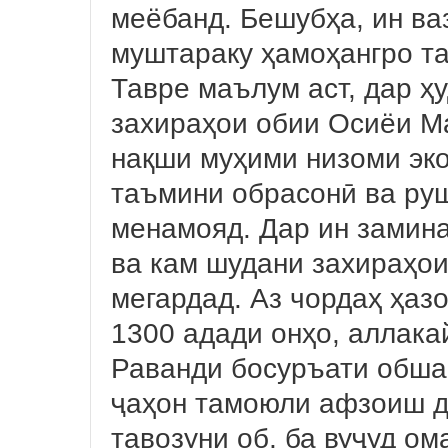
меёбанд. Бешубҳа, ин ва
муштараку ҳамоҳангро т
Тавре маълум аст, дар ҳ
захираҳои обии Осиёи М
нақши муҳими низоми эко
таъмини обрасонӣ ва руш
менамояд. Дар ин замин
ва кам шудани захираҳои
мегардад. Аз чордаҳ ҳаз
1300 адади онҳо, аллака
Раванди босуръати обша
ҷаҳон тамоюли афзоиш д
тавозуни об, ба вуҷуд ом