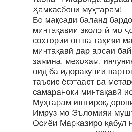
Ҳамкасбони муҳтарам!
Бо мақсади баланд бард
минтақавии экологӣ мо 
сохтории он ва таҳияи м
минтақавӣ дар арсаи ба
замина, мехоҳам, инчуни
оид ба идоракунии парто
таъсис ёфтааст ва мета
самараноки минтақавӣ ис
Муҳтарам иштирокдорон
Имрӯз мо Эъломияи мушт
Осиёи Марказиро қабул 