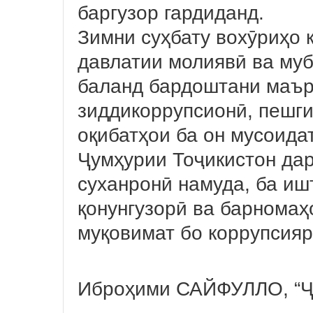
баргузор гардиданд.
Зимни суҳбату вохӯриҳо 
давлатии молиявӣ ва муб
баланд бардоштани маър
зиддикоррупсионӣ, пешги
оқибатҳои ба он мусоидат
Ҷумҳурии Тоҷикистон дар
суханронӣ намуда, ба иш
қонунгузорӣ ва барномаҳ
муқовимат бо коррупсияр
Иброҳими САЙФУЛЛО, “Ҷ