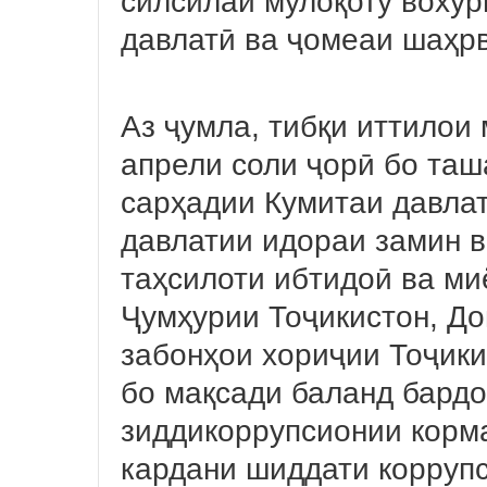
силсилаи мулоқоту вохӯр
давлатӣ ва ҷомеаи шаҳрв
Аз ҷумла, тибқи иттилои
апрели соли ҷорӣ бо таш
сарҳадии Кумитаи давла
давлатии идораи замин в
таҳсилоти ибтидоӣ ва ми
Ҷумҳурии Тоҷикистон, Д
забонҳои хориҷии Тоҷики
бо мақсади баланд бард
зиддикоррупсионии корма
кардани шиддати коррупс