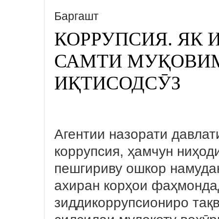
Баргашт
КОРРУПСИЯ. ЯК
САМТИ МУҚОВИМ
ИҚТИСОДСӮЗ
Агентии назорати давлат
коррупсия, ҳамчун ниҳод
пешгириву ошкор намуда
ахиран корҳои фаҳмонда
зиддикоррупсиониро тақв