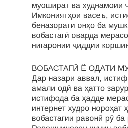
муошират ва худнамоии 
Имкониятҳои васеъ, исти
беназорати онҳо ба мушк
вобастагӣ оварда мерасо
нигаронии ҷиддии коршин
ВОБАСТАГӢ Ё ОДАТИ М
Дар назари аввал, исти
амали одӣ ва ҳатто зару
истифода ба ҳадде мерас
интернет худро нороҳат ҳ
вобастагии равонӣ рӯ ба
Равоншиносон чунин воба