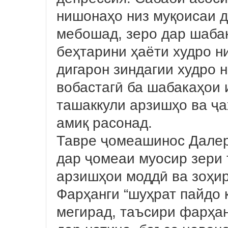
нишонаҳо низ муқоисаи д
мебошад, зеро дар шаба
беҳтарини ҳаёти худро н
дигарон зиндагии худро 
вобастагӣ ба шабакаҳои 
ташаккули арзишҳо ва ҷ
амиқ расонад.
Тавре ҷомеашинос Далер
дар ҷомеаи муосир зери
арзишҳои моддӣ ва зоҳи
Фарҳанги “шуҳрат пайдо 
мегирад, таъсири фарҳан