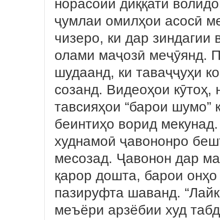
норасоии диққати волидо
ҷумлаи омилҳои асосӣ ме
чизеро, ки дар зиндагии 
олами маҷозӣ меҷӯянд. 
шудаанд, ки таваҷҷуҳи к
созанд. Видеоҳои кӯтоҳ, 
тавсияҳои “барои шумо” 
беинтиҳо ворид мекунад.
худнамоӣ ҷавононро беш
месозад. Ҷавонон дар м
қарор дошта, барои онҳо 
пазируфта шаванд. “Лайк”
меъёри арзёбии худ табд