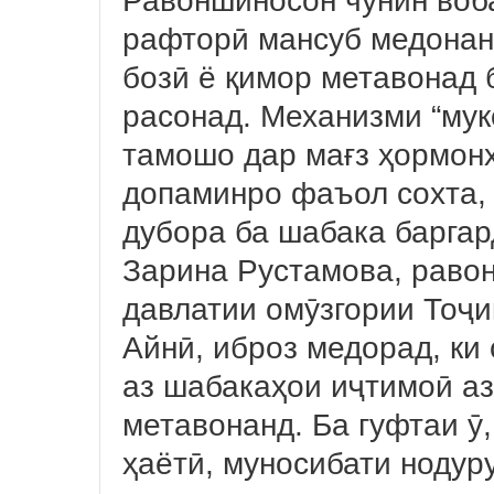
рафторӣ мансуб медонанд
бозӣ ё қимор метавонад 
расонад. Механизми “мук
тамошо дар мағз ҳормонҳ
допаминро фаъол сохта, 
дубора ба шабака баргар
Зарина Рустамова, раво
давлатии омӯзгории Тоҷ
Айнӣ, иброз медорад, ки
аз шабакаҳои иҷтимоӣ аз 
метавонанд. Ба гуфтаи ӯ
ҳаётӣ, муносибати нодур