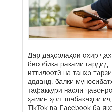
Дар даҳсолаҳои охир ҷаҳ
бесобиқа рақамӣ гардид.
иттилоотӣ на танҳо тарзи
доданд, балки муносибат
тафаккури насли ҷавонро
ҳамин ҳол, шабакаҳои иҷ
TikTok ва Facebook ба як