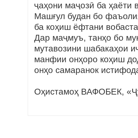
ҷаҳони маҷозӣ ба ҳаёти 
Машғул будан бо фаъоли
ба коҳиш ёфтани вобаста
Дар маҷмуъ, танҳо бо му
мутавозини шабакаҳои и
манфии онҳоро коҳиш дод
онҳо самаранок истифода
Оҳистамоҳ ВАФОБЕК, «Ҷ