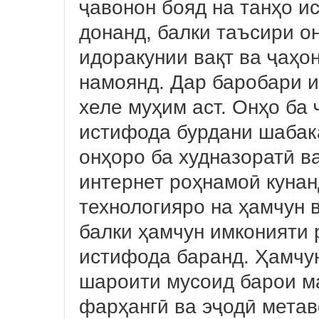
ҷавонон бояд на танҳо и
донанд, балки таъсири о
идоракунии вақт ва ҷаҳон
намоянд. Дар баробари и
хеле муҳим аст. Онҳо ба
истифода бурдани шабак
онҳоро ба худназоратӣ в
интернет роҳнамоӣ кунан
технологияро на ҳамчун 
балки ҳамчун имконияти 
истифода баранд. Ҳамчу
шароити мусоид барои м
фарҳангӣ ва эҷодӣ метав