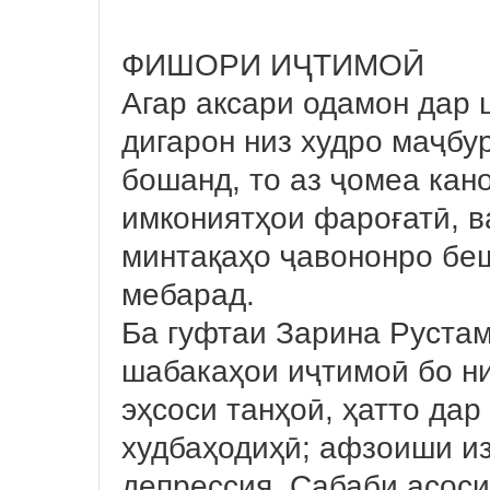
ФИШОРИ ИҶТИМОӢ
Агар аксари одамон дар
дигарон низ худро маҷбу
бошанд, то аз ҷомеа кан
имкониятҳои фароғатӣ, в
минтақаҳо ҷавононро бе
мебарад.
Ба гуфтаи Зарина Руста
шабакаҳои иҷтимоӣ бо н
эҳсоси танҳоӣ, ҳатто дар
худбаҳодиҳӣ; афзоиши из
депрессия. Сабаби асоси