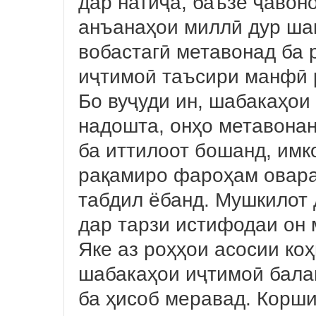
дар натиҷа, баъзе ҷавон
анъанаҳои миллӣ дур ша
вобастагӣ метавонад ба 
иҷтимоӣ таъсири манфӣ 
Бо вуҷуди ин, шабакаҳои
надошта, онҳо метавонан
ба иттилоот бошанд, им
рақамиро фароҳам овара
табдил ёбанд. Мушкилот 
дар тарзи истифодаи он
Яке аз роҳҳои асосии ко
шабакаҳои иҷтимоӣ бала
ба ҳисоб меравад. Корши