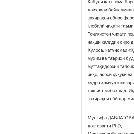
Қабули қатънома баро
лоиҳаҳои байналмилал
захираҳои обиро фаро
глобалӣ ҷиҳати таъми
Тоҷикистон ҷиҳати пе
нақши калидии онро д
Хулоса, қатъномаи «Ҳ
муҳим ва таърихӣ буд
муттаҳидсозии талошҳ
онҳо, асоси ҳуқуқӣ в
худро ҳамчун кишвар
тақвият мебахшад. Иқ
захираҳои обӣ дар ми
Мунзифа ДАВЛАТОВА
докторанти PhD,
Маркази омӯзиши пир