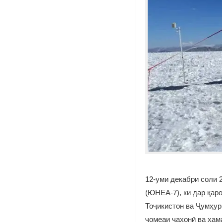
12-уми декабри соли
(ЮНЕА-7), ки дар қа
Тоҷикистон ва Ҷумҳур
ҷомеаи ҷаҳонӣ ва ҳам