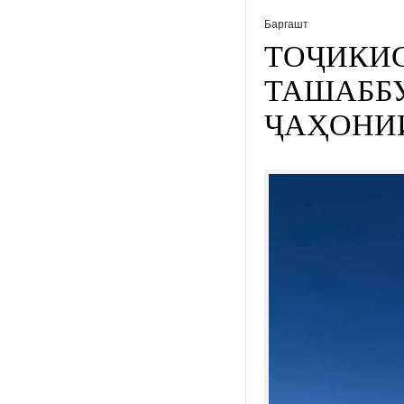
Баргашт
ТОҶИКИ
ТАШАББУ
ҶАҲОНИИ