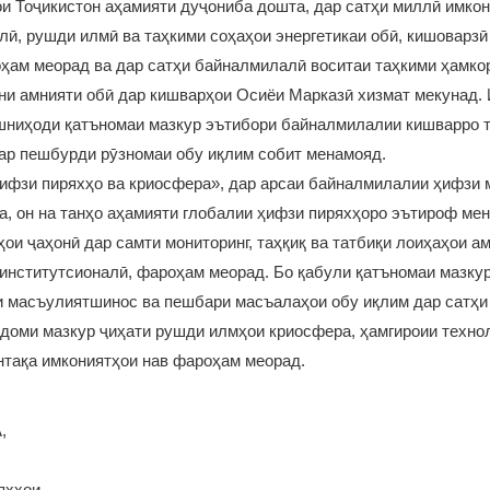
и Тоҷикистон аҳамияти дуҷониба дошта, дар сатҳи миллӣ имкон
ӣ, рушди илмӣ ва таҳкими соҳаҳои энергетикаи обӣ, кишоварзӣ
ҳам меорад ва дар сатҳи байналмилалӣ воситаи таҳкими ҳамко
ни амнияти обӣ дар кишварҳои Осиёи Марказӣ хизмат мекунад.
шниҳоди қатъномаи мазкур эътибори байналмилалии кишварро 
ар пешбурди рӯзномаи обу иқлим собит менамояд.
ифзи пиряхҳо ва криосфера», дар арсаи байналмилалии ҳифзи м
а, он на танҳо аҳамияти глобалии ҳифзи пиряхҳоро эътироф мен
ои ҷаҳонӣ дар самти мониторинг, таҳқиқ ва татбиқи лоиҳаҳои а
а институтсионалӣ, фароҳам меорад. Бо қабули қатъномаи мазку
и масъулиятшинос ва пешбари масъалаҳои обу иқлим дар сатҳ
доми мазкур ҷиҳати рушди илмҳои криосфера, ҳамгироии технол
нтақа имкониятҳои нав фароҳам меорад.
,
яхҳои