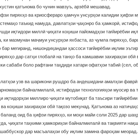
устин қатънома бо чунин мавзуъ, арзёбӣ мешавад.
фзи пиряхҳо ва криосфераро ҳамчун унсурҳои калидии ҳифзи му
истемаҳо таъкид намуда, давлатҳои ҷаҳонро ба ҳамкорӣ, истифо
рушди иқтидори миллӣ ҷиҳати коҳиши пайомадҳои тағйирёбии иқ
, ки мазмунан маҷмуи унсурҳои яхбаста, аз ҷумла пиряхҳо, ба
 бар мегиранд, нишондиҳандаи ҳассоси тағйирёбии иқлим эъти
ряхҳо дар сатҳи глобалӣ на танҳо ба камшавии захираҳои обӣ 
ки сабаби боло рафтани таҳдиди хатари офатҳои табиӣ (сел, обх
латҳои узв ва шарикони рушдро ба андешидани амалҳои фаврӣ
арномаҳои байналмилалӣ, истифодаи технологияҳои муосир ва
ди иқтидорҳои миллиро ҷиҳати мутобиқат ба таъсири тағйирёбии
 ва коҳиши захираҳои обӣ тақозо мекунад. Қатънома аз натиҷа
баланд оид ба ҳифзи пиряхҳо, ки моҳи майи соли 2025 дар шаҳ
уда, ҷиҳати таҳкими ҳамкориҳои байналмилалӣ ва тақвияти нақ
ашаббускор дар масъалаҳои обу иқлим замина фароҳам меорад.