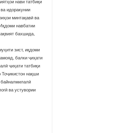
иятҳои нави татбиқи
 ва идоракунии
риҳои минтақавӣ ва
 Иқдоми навбатии
тақвият бахшида,
уҳити зист, иқдоми
амояд, балки ҷиҳати
малӣ ҷиҳати татбиқи
р Тоҷикистон нақши
и байналмилалӣ
огӣ ва устувории