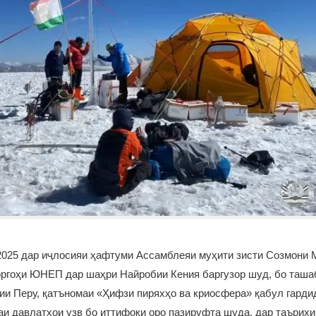
 2025 дар иҷлосияи ҳафтуми Ассамблеяи муҳити зисти Созмони
роргоҳи ЮНЕП дар шаҳри Найробии Кения баргузор шуд, бо таш
ии Перу, қатъномаи «Ҳифзи пиряхҳо ва криосфера» қабул гардид
аи давлатҳои узв бо иттифоқи оро пазируфта шуда, дар таърих