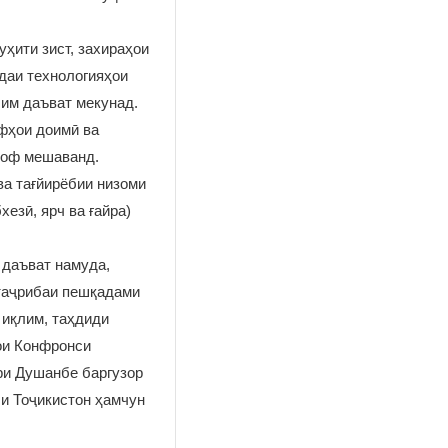
ҳити зист, захираҳои
даи технологияҳои
лим даъват мекунад.
рфҳои доимӣ ва
роф мешаванд.
ва тағйирёбии низоми
езӣ, ярч ва ғайра)
 даъват намуда,
 таҷрибаи пешқадами
 иқлим, таҳдиди
ҳои Конфронси
ри Душанбе баргузор
ши Тоҷикистон ҳамчун