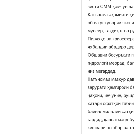
зисти СММ ҳамчун нах
Қатънома аҳамияти ҳи
об ва устувории экос
муосир, таҳқиқот ва 
Пиряхҳо ва криосфера
яхбандии абадиро дар
Обшавии босуръати пи
гидрологӣ меорад, бал
низ мегардад.
Қатъномаи мазкур дав
зарурати ҳамгироии б
ҷаҳонӣ, инчунин, руш
хатари офатҳои табиӣ
байналмилалии сатҳи 
гардид, қаноатманд б
кишвари пешбар ва т