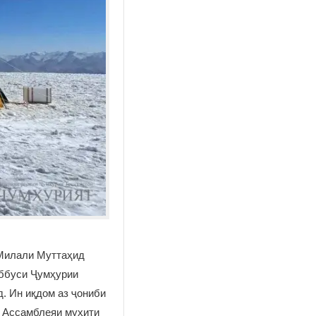
 Милали Муттаҳид
аббуси Ҷумҳурии
. Ин иқдом аз ҷониби
и Ассамблеяи муҳити