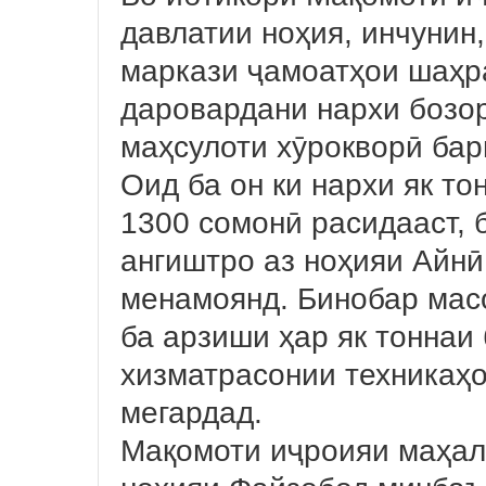
давлатии ноҳия, инчунин
маркази ҷамоатҳои шаҳра
даровардани нархи бозо
маҳсулоти хӯрокворӣ бар
Оид ба он ки нархи як то
1300 сомонӣ расидааст, б
ангиштро аз ноҳияи Айнӣ
менамоянд. Бинобар мас
ба арзиши ҳар як тоннаи
хизматрасонии техникаҳо
мегардад.
Мақомоти иҷроияи маҳал