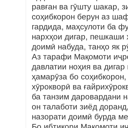
равған ва гӯшту шакар, з
соҳибкорон берун аз шаф
гардида, маҳсулоти ба ф
нархҳои дигар, пешкаши 
доимӣ набуда, танҳо як р
Аз тарафи Мақомоти иҷр
давлатии ноҳия ва дигар
ҳамарӯза бо соҳибкорон,
хӯрокворӣ ва ғайрихӯро
ба танзим даровардани н
он талаботи зиёд доранд,
назорати доимӣ бурда м
Бо ибтикори Мақомоти и