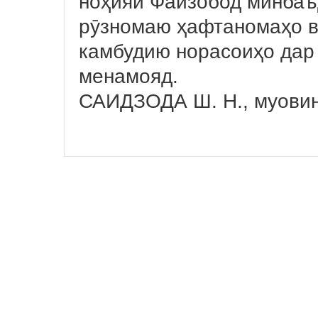
ноҳияи Файзобод минбаъд
рӯзномаю ҳафтаномаҳо в
камбудию норасоиҳо дар
менамояд.
САИДЗОДА Ш. Н., муовин