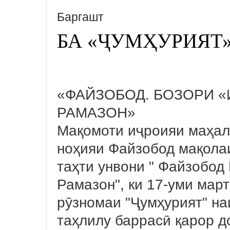
Баргашт
БА «ҶУМҲУРИЯТ
«ФАЙЗОБОД. БОЗОРИ 
РАМАЗОН»
Мақомоти иҷроияи маҳал
ноҳияи Файзобод мақола
таҳти унвони " Файзобод
Рамазон", ки 17-уми март
рӯзномаи "Ҷумҳурият" на
таҳлилу баррасӣ қарор д