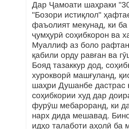
Дар Ҷамоати шаҳраки "30
"Бозори истиқлол" ҳафта
фаъолият мекунад, ки ба 
ҷумҳурӣ соҳибкорон ва 
Муаллиф аз боло рафтани
қабили орду равған ва гӯ
Бояд тазаккур дод, соҳи
хурокворӣ машғуланд, қи
шаҳри Душанбе дастрас 
соҳибкории худ дар доир
фурӯш мебароранд, ки да
нарх дида мешавад. Бино
идҳо талаботи аҳолӣ ба 