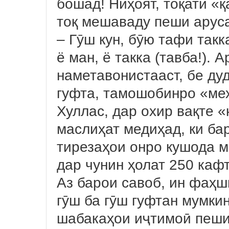
бошад! Ниҳоят, тоқати «
тоқ мешаваду пеши аруса
– Гӯш кун, бӯю тафи такк
ё ман, ё такка (тавба!). 
наметавонистааст, бе ду
гуфта, тамошобинро «ме
Хуллас, дар охир вақте 
маслиҳат медиҳад, ки ба
тирезаҳои онро кушода м
дар чунин ҳолат 250 ка
Аз барои савоб, ин фаҳ
гӯш ба гӯш гуфтан мумкин
шабакаҳои иҷтимоӣ пеши