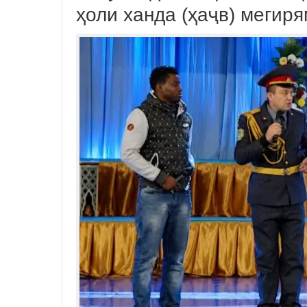
ҳоли ханда (ҳаҷв) мегир