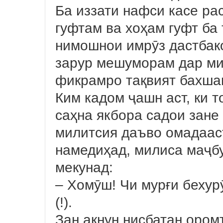
Ба иззати нафси касе ра
гуфтам ва хоҳам гуфт ба
нимошнои имрӯз дастбако
зарур мешуморам дар ми
фикрамро тақвият бахшам,
Ким кадом ҷашн аст, ки 
саҳна якбора садои зане
милитсия даъво омадаас
намедиҳад, милиса маҷбу
мекунад:
– Хомӯш! Чи мурғи бехур
(!).
Зан акнун нисбатан оро