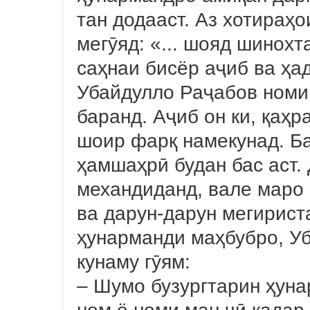
тан додааст. Аз хотираҳо
мегӯяд: «... шояд шинохт
саҳнаи бисёр аҷиб ва ҳа
Убайдулло Раҷабов номи
баранд. Аҷиб он ки, қаҳ
шоир фарқ намекунад. Ба
ҳамшаҳрӣ будан бас аст.
механдиданд, вале маро 
ва дарун-дарун мегирист
ҳунарманди маҳбубро, Уб
кунаму гӯям:
– Шумо бузургтарин ҳунар