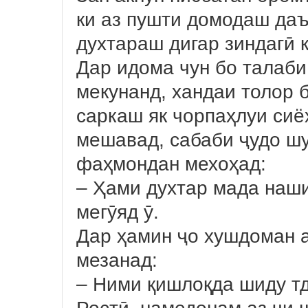
ки аз пушти домодаш даъ
духтараш дигар зиндагӣ 
Дар идома чун бо талаби
мекунанд, хандаи толор 
саркаш як чорпаҳлуи сиёҳ
мешавад, сабаби ҷудо ш
фаҳмондан мехоҳад:
– Ҳами духтар мада наши
мегӯяд ӯ.
Дар ҳамин ҷо хушдоман а
мезанад:
– Ними қишлоқда шиду т