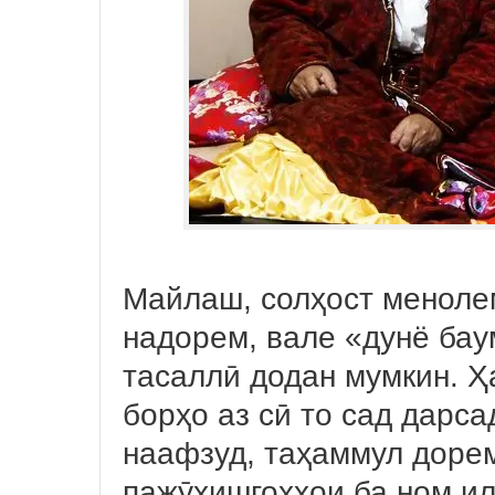
Майлаш, солҳост меноле
надорем, вале «дунё баум
тасаллӣ додан мумкин. 
борҳо аз сӣ то сад дарс
наафзуд, таҳаммул дорем
пажӯҳишгоҳҳои ба ном и