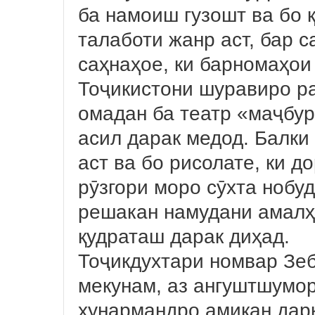
ба намоиш гузошт ва бо 
талаботи жанр аст, бар 
саҳнаҳое, ки барномаҳои
Тоҷикистони шуравиро ра
омадан ба театр «маҷбур
асил дарак медод. Балки
аст ва бо рисолате, ки д
рӯзгори моро сӯхта нобу
решакан намудани амалҳ
қудраташ дарак диҳад.
Тоҷикдухтари номвар Зе
мекунам, аз ангуштшумор
ҳунармандро амиқан дарк