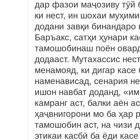
дар фазои маҷозиву тӯй б
ки нест, ин шохаи муҳими
додани завқи бинандаро к
Баръакс, сатҳи ҳунари к
тамошобинаш поён овард
додааст. Мутахассис нес
менамояд, ки дигар касе
наменависад, сенария нес
ишон навбат доданд, «и
камранг аст, балки аён а
ҳаҷвнигорони мо ба ҳар 
тамошобин аст, на чизи д
этикаи касбӣ ба ёди кас