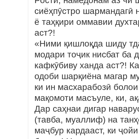
Ростӣ, намедонам аз чи 
сиёҳпӯстро шармандагӣ н
ё таҳқири оммавии духта
аст?!
«Ними қишлоқда шиду тд
модари тоҷик нисбат ба 
кафкӯбиву ханда аст?! Ка
одоби шарқиёна магар му
ки ин масхарабозӣ болои
мақомоти масъуле, ки, ақ
Дар саҳнаи дигар навару
(тавба, муаллиф) на танҳ
маҷбур кардааст, ки ҷой