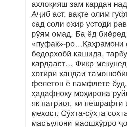
ахлоқияш зам кардан над
Аҷиб аст, вақте олим гуф
сад соли охир устоди р
рӯям омад. Ба ёд биёре
«пуфак»-ро…Қаҳрамони са
бедорхобӣ кашида, тарбу
кардааст… Фикр мекунед
хотири хандаи тамошобин
фелетон ё памфлете буд,
ҳадафноку моҳирона рӯйи
як патриот, ки пешрафт
мехост. Сӯхта-сӯхта сох
масъулони маошхӯрро ҷо