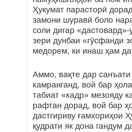
Ҳукумат парасторӣ дорад
замони шуравӣ боло нара
соли дигар «дастовард»-
зери дунбаи «гӯсфанди з
медорем, ки инаш ҳам д
Аммо, вақте дар санъати
камранганд, вой бар ҳола
табиат «кадр» мезояду к
рафтан дорад, вой бар ҳ
дастгириву ғамхориҳои 
қудрати як дона гандум