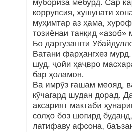
мубориза мебурд. Сар ка
коррупсия, хушунати хон
муҳимтар аз ҳама, хуроф
тозиёнаи танқид «азоб»
Бо даргузашти Убайдулло
Ватани фарҳангхез мурд.
шуд, ҷойи ҳаҷвро масхар
бар ҳоламон.
Ва имрӯз ғашам меояд, в
кӯчагард шудан дорад. Д
аксарият мактаби ҳунари
солҳо боз шогирд буданд,
латифаву афсона, баъзан,