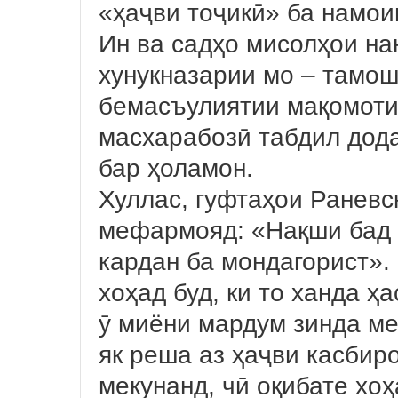
«ҳаҷви тоҷикӣ» ба намоиш
Ин ва садҳо мисолҳои нан
хунукназарии мо – тамош
бемасъулиятии мақомоти
масхарабозӣ табдил дода
бар ҳоламон.
Хуллас, гуфтаҳои Раневс
мефармояд: «Нақши бад
кардан ба мондагорист». 
хоҳад буд, ки то ханда ҳ
ӯ миёни мардум зинда ме
як реша аз ҳаҷви касбир
мекунанд, чӣ оқибате хоҳ