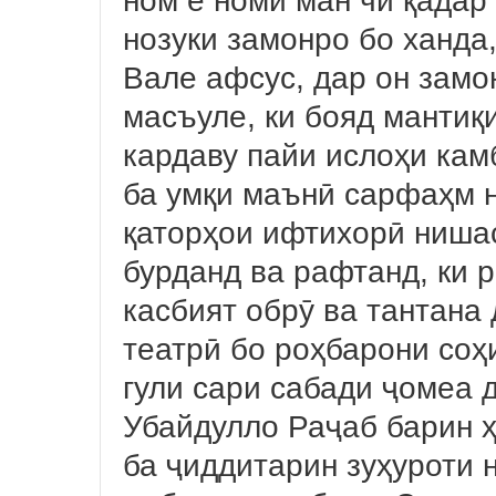
ном ё номи ман чӣ қадар
нозуки замонро бо ханда
Вале афсус, дар он замо
масъуле, ки бояд мантиқ
кардаву пайи ислоҳи кам
ба умқи маънӣ сарфаҳм 
қаторҳои ифтихорӣ нишас
бурданд ва рафтанд, ки р
касбият обрӯ ва тантана
театрӣ бо роҳбарони соҳ
гули сари сабади ҷомеа 
Убайдулло Раҷаб барин ҳ
ба ҷиддитарин зуҳуроти