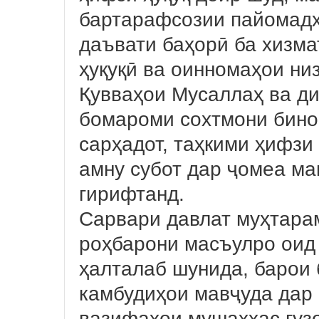
бартарафсозии пайомадҳ
даъвати баҳорӣ ба хизма
ҳуқуқӣ ва оинномаҳои ни
Қувваҳои Мусаллаҳ ва ди
бомароми сохтмони бино
сарҳадот, таҳкими ҳифзи
амну субот дар ҷомеа ма
гирифтанд.
Сарвари давлат муҳтара
роҳбарони масъулро оид 
ҳалталаб шунида, барои
камбудиҳои мавҷуда дар 
вазифаҳои мушаххас гуз