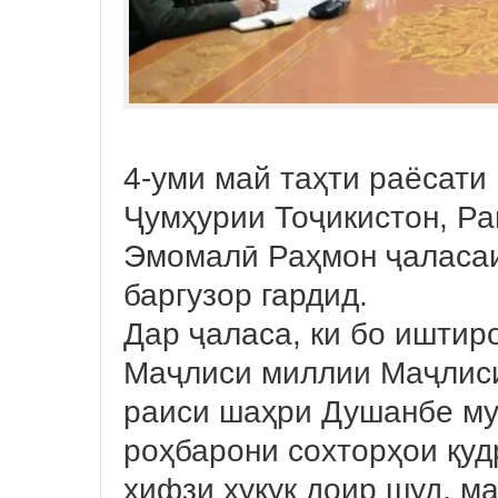
4-уми май таҳти раёсати
Ҷумҳурии Тоҷикистон, Р
Эмомалӣ Раҳмон ҷаласа
баргузор гардид.
Дар ҷаласа, ки бо иштир
Маҷлиси миллии Маҷлиси
раиси шаҳри Душанбе му
роҳбарони сохторҳои қу
ҳифзи ҳуқуқ доир шуд, м