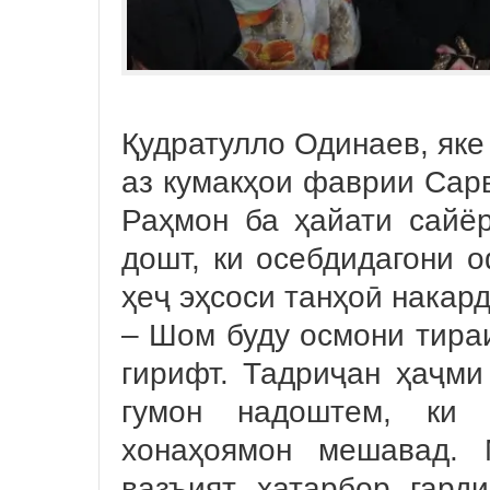
Қудратулло Одинаев, яке 
аз кумакҳои фаврии Сар
Раҳмон ба ҳайати сайёр
дошт, ки осебдидагони о
ҳеҷ эҳсоси танҳоӣ накард
– Шом буду осмони тира
гирифт. Тадриҷан ҳаҷми
гумон надоштем, ки 
хонаҳоямон мешавад. 
вазъият хатарбор гард