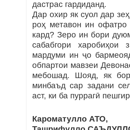
дастрас гардиданд.
Дар охир як суол дар зе
роҳ метавон ин офатро
кард? Зеро ин бори дуюм
сабабгори харобиҳои 
мардуми ин ҷо бармеояд
обпартои мавзеи Девона
мебошад. Шояд, як бо
минбаъд сар задани се
аст, ки ба пуррагӣ пешги
Кароматулло АТО,
Ташрифулло САЪДУЛЛО