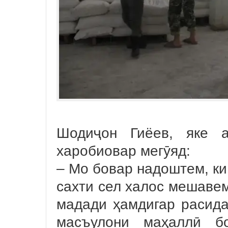
Шодиҷон Гиёев, яке а
харобиовар мегӯяд:
– Мо бовар надоштем, ки 
сахти сел халос мешавем
мадади ҳамдигар расида
масъулони маҳаллӣ б