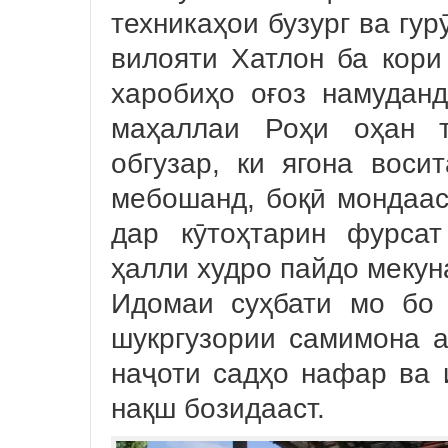
техникаҳои бузург ва гу
вилояти Хатлон ба кор
харобиҳо оғоз намудан
маҳаллаи Роҳи оҳан т
обгузар, ки ягона вос
мебошанд, боқӣ мондаас
дар кӯтоҳтарин фурса
ҳалли худро пайдо мекун
Идомаи суҳбати мо бо 
шукргузории самимона а
наҷоти садҳо нафар ва 
нақш бозидааст.