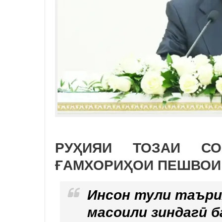
РУҲИЯИ ТОЗАИ СО
ҒАМХОРИҲОИ ПЕШВОИ
Инсон тули таърих
масоили зиндагӣ б