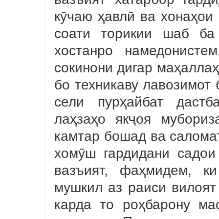
кӯчаю ҳавлӣ ва хонаҳои 
соати торикии шаб ба
хостанро намедонисте
сокинони дигар маҳаллаҳ
бо техникаву лавозимот 
сели пурҳайбат дастб
лаҳзаҳо якҷоя мубориз
камтар бошад ва салома
хомӯш гардидани садои
вазъият, фаҳмидем, к
мушкил аз раиси вилоят
карда то роҳбарону ма