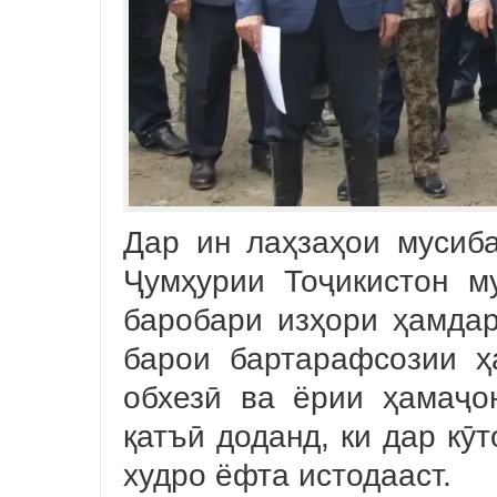
Дар ин лаҳзаҳои мусиб
Ҷумҳурии Тоҷикистон 
баробари изҳори ҳамдар
барои бартарафсозии ҳ
обхезӣ ва ёрии ҳамаҷо
қатъӣ доданд, ки дар кӯ
худро ёфта истодааст.