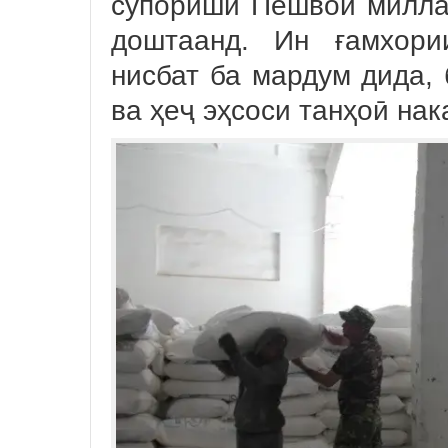
супориши Пешвои милла
доштаанд. Ин ғамхори
нисбат ба мардум дида, 
ва ҳеҷ эҳсоси танҳоӣ нак