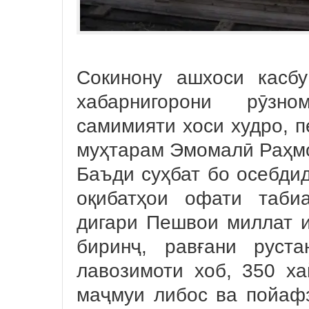
Сокинону ашхоси касбу
хабарнигорони рӯзно
самимияти хоси худро, п
муҳтарам Эмомалӣ Раҳмо
Баъди суҳбат бо осебди
оқибатҳои офати таби
дигари Пешвои миллат и
биринҷ, равғани руст
лавозимоти хоб, 350 ха
маҷмуи либос ва пойафз