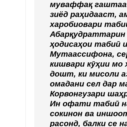
муваффақ гаштаас
зиёд раҳидааст, 
харобиовари табиӣ
Абарқудраттарин 
ҳодисаҳои табиӣ 
Мутаассифона, се
кишвари кӯҳии мо 
дошт, ки мисоли 
омадани сел дар м
Корвонгузари шаҳ
Ин офати табиӣ н
сокинон ва иншоот
расонд, балки се 