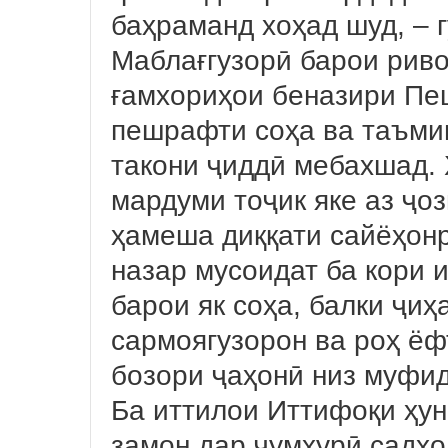
баҳраманд хоҳад шуд, –
Маблағгузорӣ барои риво
ғамхориҳои беназири Пеш
пешрафти соҳа ва таъми
такони ҷиддӣ мебахшад.
мардуми тоҷик яке аз ҷо
ҳамеша диққати сайёҳонр
назар мусоидат ба кори 
барои як соҳа, балки ҷиҳ
сармоягузорон ва роҳ ёф
бозори ҷаҳонӣ низ муфид
Ба иттилои Иттифоқи ҳун
замон дар ҷумҳурӣ садҳ