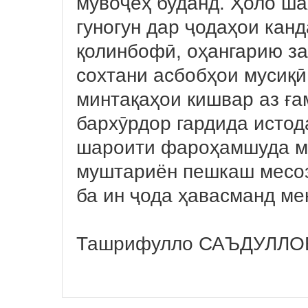
мувоҷеҳ буданд. Ҳоло ша
гуногун дар ҷодаҳои канд
қолинбофӣ, оҳангарию за
сохтани асбобҳои мусиқӣ
минтақаҳои кишвар аз ға
бархӯрдор гардида истод
шароити фароҳамшуда ма
муштариён пешкаш месоз
ба ин ҷода ҳавасманд ме
Ташрифулло САЪДУЛЛОЕВ