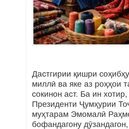
Дастгирии қишри соҳибҳу
миллӣ ва яке аз роҳҳои 
сокинон аст. Ба ин хотир
Президенти Ҷумҳурии То
муҳтарам Эмомалӣ Раҳмо
бофандагону дӯзандагон,