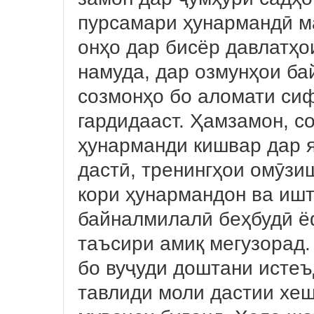
пурсамари ҳунармандӣ ма
онҳо дар бисёр давлатҳо
намуда, дар озмунҳои ба
созмонҳо бо аломати си
гардидааст. Ҳамзамон, с
ҳунарманди кишвар дар 
дастӣ, тренингҳои омӯзи
кори ҳунармандон ва иш
байналмилалӣ беҳбудӣ ёф
таъсири амиқ мегузорад
бо вуҷуди доштани истеъ
тавлиди моли дастии хе