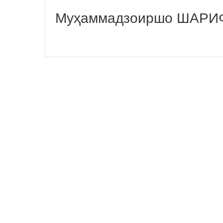
Муҳаммадзоиршо ШАРИФ