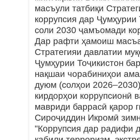
масъули татбиқи Стратег
коррупсия дар Ҷумҳурии 
соли 2030 ҷамъомади кор
Дар рафти ҳамоиш масъа
Стратегияи давлатии муқ
Ҷумҳурии Тоҷикистон бар
нақшаи чорабиниҳои ама
дуюм (солҳои 2026–2030)
кирдорҳои коррупсионӣ в
мавриди баррасӣ қарор 
Сироҷиддин Икромӣ зимн
"Коррупсия дар радифи д
қабили терроризм, экстр