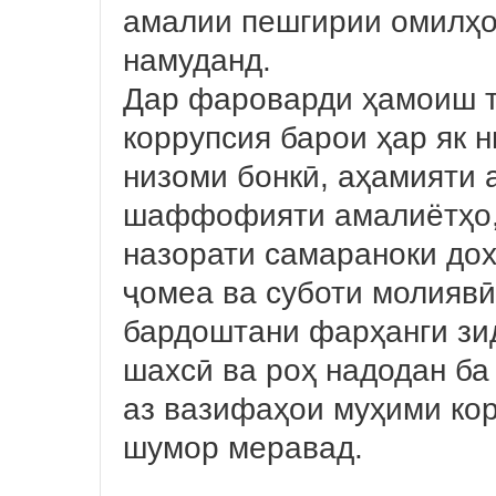
амалии пешгирии омилҳо
намуданд.
Дар фароварди ҳамоиш та
коррупсия барои ҳар як н
низоми бонкӣ, аҳамияти 
шаффофияти амалиётҳо, 
назорати самараноки до
ҷомеа ва суботи молиявӣ
бардоштани фарҳанги зи
шахсӣ ва роҳ надодан ба
аз вазифаҳои муҳими ко
шумор меравад.