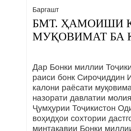
Баргашт
БМТ. ҲАМОИШИ 
МУҚОВИМАТ БА 
Дар Бонки миллии Тоҷики
раиси бонк Сироҷиддин 
калони раёсати муқовима
назорати давлатии молия
Ҷумҳурии Тоҷикистон Од
воҳидҳои сохтории дастг
минтақавии Бонки милли