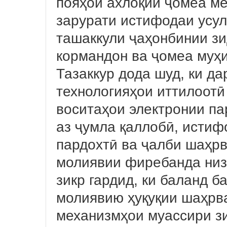
пояҳои ахлоқии ҷомеа ме
зарурати истифодаи усу
ташаккули ҷаҳонбинии з
кормандон ва ҷомеа муҳи
Тазаккур дода шуд, ки д
технологияҳои иттилоотӣ
воситаҳои электронии па
аз ҷумла қаллобӣ, истиф
пардохтӣ ва ҷалби шаҳрв
молиявии фиребанда низ 
зикр гардид, ки баланд 
молиявию ҳуқуқии шаҳрв
механизмҳои муассири з