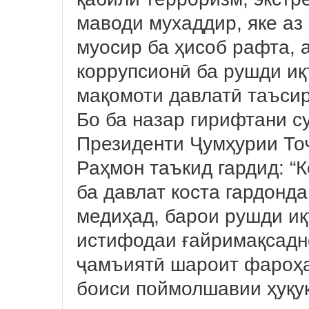
маводи мухаддир, яке аз
муосир ба ҳисоб рафта, 
коррупсионӣ ба рушди иқ
мақомоти давлатӣ таъси
Бо ба назар гирифтани с
Президенти Ҷумҳурии То
Раҳмон таъкид гардид: “
ба давлат коста гардонд
медиҳад, барои рушди иқ
истифодаи ғайримақсадн
ҷамъиятӣ шароит фароҳа
боиси поймолшавии ҳуқу