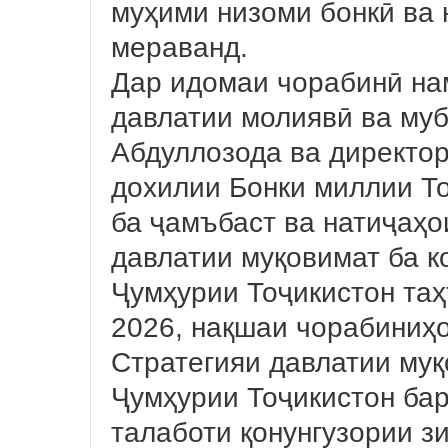
муҳими низоми бонкӣ ва 
мераванд.
Дар идомаи чорабинӣ на
давлатии молиявӣ ва муб
Абдуллозода ва директо
дохилии Бонки миллии Т
ба ҷамъбаст ва натиҷаҳо
давлатии муқовимат ба 
Ҷумҳурии Тоҷикистон таҳ
2026, нақшаи чорабиниҳ
Стратегияи давлатии муқ
Ҷумҳурии Тоҷикистон бар
талаботи қонунгузории з