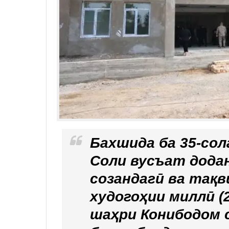
Бахшида ба 35-со
Соли вусъат дода
созандагӣ ва тақ
худогоҳии миллӣ (
шаҳри Конибодом 