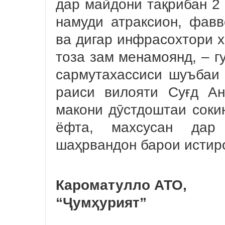
дар майдони тақрибан 2 
намуди атраксион, фавв
ва дигар инфрасохтори х
тоза зам менамоянд, – г
сармутахассиси шуъбаи 
раиси вилояти Суғд А
макони дӯстдоштаи соки
ёфта, махсусан дар
шаҳрвандон барои истиро
Кароматулло АТО,
“Ҷумҳурият”