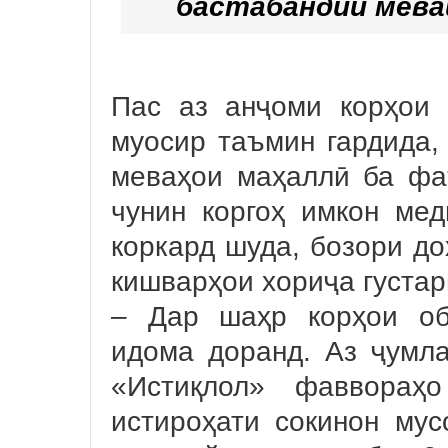
бастабандии мева
Пас аз анҷоми корҳои 
муосир таъмин гардида,
меваҳои маҳаллӣ ба фа
чунин коргоҳ имкон мед
коркард шуда, бозори до
кишварҳои хориҷа густа
– Дар шаҳр корҳои об
идома доранд. Аз ҷумла
«Истиқлол» фаввораҳ
истироҳати сокинон мус