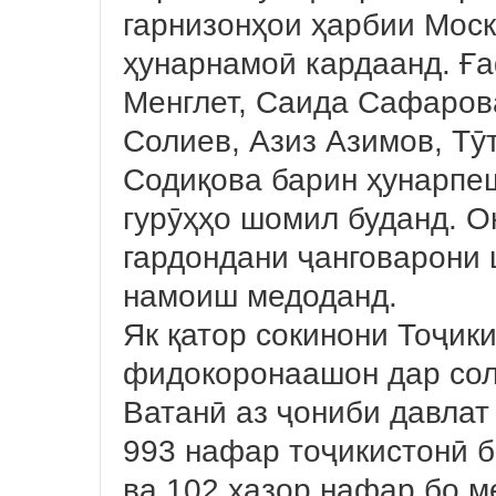
гарнизонҳои ҳарбии Мос
ҳунарнамоӣ кардаанд. Ғ
Менглет, Саида Сафаров
Солиев, Азиз Азимов, Т
Содиқова барин ҳунарпе
гурӯҳҳо шомил буданд. О
гардондани ҷанговарони 
намоиш медоданд.
Як қатор сокинони Тоҷик
фидокоронаашон дар сол
Ватанӣ аз ҷониби давлат
993 нафар тоҷикистонӣ 
ва 102 ҳазор нафар бо 