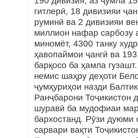
190 дивизия, аз ҷумла 1
гитлерӣ, 18 дивизияи ҷа
руминӣ ва 2 дивизияи вен
миллион нафар сарбозу а
миномёт, 4300 танку худ
ҳавопаймои ҷангӣ ва 193
барқосо ба ҳамла гузаш
немис шаҳру деҳоти Бело
ҷумҳуриҳои назди Балтик
Ранҷбарони Тоҷикистон д
шуравӣ ба мудофиаи мар
бархостанд. Рӯзи дуюми 
сарвари вақти Тоҷикист