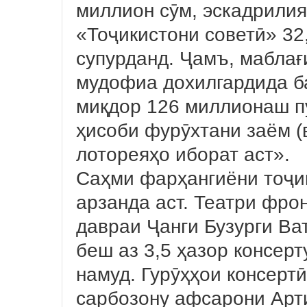
миллион сӯм, эскадрилия
«Тоҷикистони советӣ» 32
супурданд. Ҷамъ, маблағ
мудофиа дохилгардида ба
миқдор 126 миллионаш пу
ҳисоби фурӯхтани заём (
лотореяҳо иборат аст».
Саҳми фарҳангиёни тоҷик
арзанда аст. Театри фро
давраи Ҷанги Бузурги Ва
беш аз 3,5 ҳазор консер
намуд. Гурӯҳҳои консертӣ
сарбозону афсарони Арт