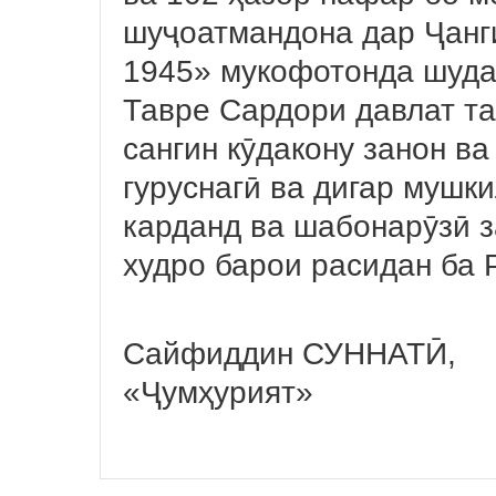
шуҷоатмандона дар Ҷанги
1945» мукофотонда шуда
Тавре Сардори давлат та
сангин кӯдакону занон в
гуруснагӣ ва дигар мушк
карданд ва шабонарӯзӣ з
худро барои расидан ба 
Сайфиддин СУННАТӢ,
«Ҷумҳурият»