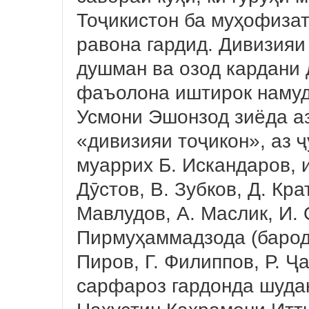
Тоҷикистон ба муҳофиза
равона гардид. Дивизияи
душман ва озод кардани
фаъолона иштирок намуд
Усмони Эшонзод зиёда а
«дивизияи тоҷикон», аз ҷ
муаррих Б. Искандаров, 
Дӯстов, В. Зубков, Д. Кра
Мавлудов, А. Маслик, И. 
Пирмуҳаммадзода (барод
Пиров, Г. Филиппов, Р. 
сарфароз гардонда шуда