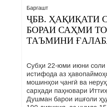
Баргашт
ҶБВ. ҲАҚИҚАТИ 
БОРАИ САҲМИ Т
ТАЪМИНИ ҒАЛАБ
Субҳи 22-юми июни соли
истифода аз ҳавопаймоҳо
мошинҳои ҷангӣ ва неруҳ
сарҳади паҳновари Итти
Душман барои ишғоли ҳу