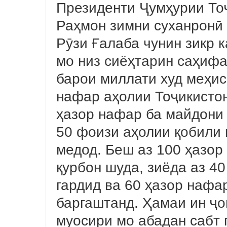
Президенти Ҷумҳурии То
Раҳмон зимни суханронӣ 
Рӯзи Ғалаба чунин зикр 
мо низ сиёҳтарин саҳифа
барои миллати худ меҳис
нафар аҳолии Тоҷикистон
ҳазор нафар ба майдони
50 фоизи аҳолии қобили
медод. Беш аз 100 ҳазор
қурбон шуда, зиёда аз 4
гардид ва 60 ҳазор нафа
баргаштанд. Ҳамаи ин ҷо
муосири мо абадан сабт 