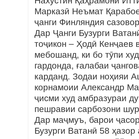
Нахустин Қаҳрамони Итт
Марказӣ Неъмат Қарабоев
ҷанги Финляндия сазовор
Дар Ҷанги Бузурги Ватан
тоҷикон – Ҳодӣ Кенҷаев
мебошанд, ки бо тӯпи ху
гардонда, ғалабаи ҷанго
карданд. Зодаи ноҳияи А
корнамоии Александр Мат
ҷисми худ амбразураи д
пешравии сарбозони шур
Дар маҷмуъ, барои ҷасор
Бузурги Ватанӣ 58 ҳазор