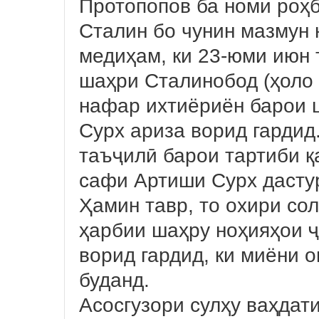
Протопопов ба номи роҳб
Сталин бо чунин мазмун
медиҳам, ки 23-юми июн 
шаҳри Сталинобод (ҳоло
нафар ихтиёриён барои 
Сурх ариза ворид гардид
таъҷилӣ барои тартиби қ
сафи Артиши Сурх дасту
Ҳамин тавр, то охири со
ҳарбии шаҳру ноҳияҳои 
ворид гардид, ки миёни о
буданд.
Асосгузори сулҳу ваҳдат