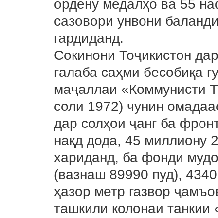
ордену медалҳо ва 55 н
сазовори унвони баланд
гардиданд.
Сокинони Тоҷикистон дар
ғалаба саҳми бесобиқа г
маҷаллаи «Коммунисти Т
соли 1972) чунин омадаа
дар солҳои ҷанг ба фрон
нақд дода, 45 миллиону 
хариданд, ба фонди муд
(вазнаш 89990 пуд), 434
ҳазор метр газвор ҷамъо
ташкили колонаи танкии 