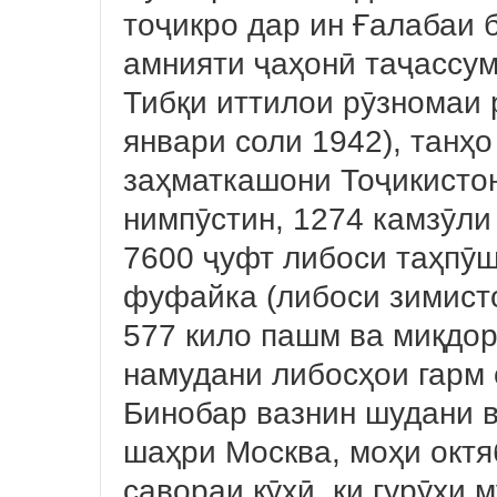
тоҷикро дар ин Ғалабаи 
амнияти ҷаҳонӣ таҷассум
Тибқи иттилои рӯзномаи 
январи соли 1942), танҳо
заҳматкашони Тоҷикисто
нимпӯстин, 1274 камзӯли
7600 ҷуфт либоси таҳпӯш
фуфайка (либоси зимисто
577 кило пашм ва миқдор
намудани либосҳои гарм 
Бинобар вазнин шудани в
шаҳри Москва, моҳи октя
савораи кӯҳӣ, ки гурӯҳи 