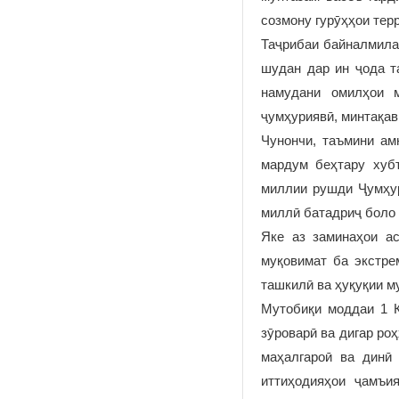
созмону гурӯҳҳои тер
Таҷрибаи байналмила
шудан дар ин ҷода т
намудани омилҳои м
ҷумҳуриявӣ, минтақав
Чунончи, таъмини ам
мардум беҳтару хубт
миллии рушди Ҷумҳур
миллӣ батадриҷ боло 
Яке аз заминаҳои ас
муқовимат ба экстре
ташкилӣ ва ҳуқуқии м
Мутобиқи моддаи 1 Қ
зӯроварӣ ва дигар ро
маҳалгароӣ ва динӣ 
иттиҳодияҳои ҷамъи