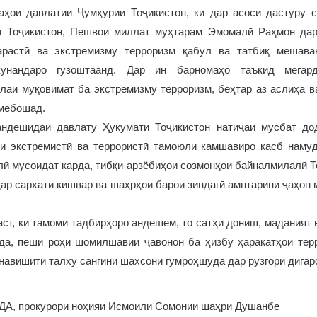
аҳои давлатии Ҷумҳурии Тоҷикистон, ки дар асоси дастуру 
и Тоҷикистон, Пешвои миллат муҳтарам Эмомалӣ Раҳмон дар
парастӣ ва экстремизму терроризм қабул ва татбиқ мешава
кунандаро гузоштаанд. Дар ин барномаҳо таъкид мегар
лаи муқовимат ба экстремизму терроризм, беҳтар аз аслиҳа в
мебошад.
ндешидаи давлату Ҳукумати Тоҷикистон натиҷаи мусбат до
и экстремистӣ ва террористӣ тамоюли камшавиро касб намуд
ӣ мусоидат карда, тибқи арзёбиҳои созмонҳои байналмилалӣ Т
ар сархати кишвар ва шаҳрҳои барои зиндагӣ амнтарини ҷаҳон 
 аст, ки тамоми тадбирҳоро андешем, то сатҳи дониш, маданият
а, пеши роҳи шомилшавии ҷавонон ба ҳизбу ҳаракатҳои тер
навишити талху сангини шахсони гумроҳшуда дар рӯзгори дигар
А, прокурори ноҳияи Исмоили Сомонии шаҳри Душанбе