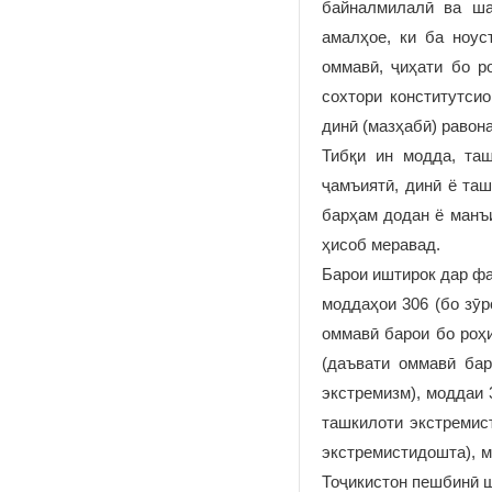
байналмилалӣ ва ша
амалҳое, ки ба ноус
оммавӣ, ҷиҳати бо р
сохтори конститутсио
динӣ (мазҳабӣ) равон
Тибқи ин модда, таш
ҷамъиятӣ, динӣ ё таш
барҳам додан ё манъ
ҳисоб меравад.
Барои иштирок дар фа
моддаҳои 306 (бо зӯр
оммавӣ барои бо роҳи
(даъвати оммавӣ бар
экстремизм), моддаи 
ташкилоти экстремист
экстремистидошта), м
Тоҷикистон пешбинӣ ш