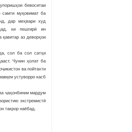
супоришҳои бевоситаи
 самти муқовимат ба
нд, дар меҳвари худ
дад, ки пешгирӣ ин
а қавитар аз деворҳои
да, сол ба сол сатҳи
ааст. Чунин ҳолат ба
оҷикистон ва пойтахти
мавқеи устуворро касб
 ва ҷаҳонбинии мардум
рористию экстремистӣ
он такрор наёбад.