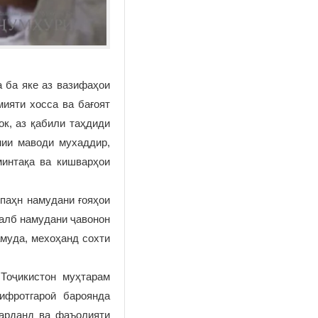
 ба яке аз вазифаҳои
ияти хосса ва бағоят
ок, аз қабили таҳдиди
нии маводи мухаддир,
минтақа ва кишварҳои
паҳн намудани ғояҳои
ҷалб намудани ҷавонон
амуда, мехоҳанд сохти
Тоҷикистон муҳтарам
ифротгароӣ бароянда
гарданд ва фаъолияти