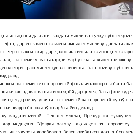
ҳои истиқлоли давлатӣ, ваҳдати миллӣ ва сулҳу суботи ҷомеа
л ёфта, дар ин замина таъмини амнияти милливу давлатӣ аҳам
т. Зеро солҳои охир дар ҷаҳон як силсила тамоюлҳои хатарн
лалӣ, экстремизм ва хатарҳои марбут ба гардиши ғайриқону
ҷинояткори трансмиллӣ қувват гирифта, ба оромиву суботи 
амудаанд.
змонҳои экстремистию террористӣ фаъолияташонро вобаста ба 
тани кинаю адоват ва низои мазҳабӣ дар ҷомеа, ба сафҳои худ 
ноятҳои дорои хусусияти экстремистӣ ва террористӣ пурзӯр н
он кишварро бо роҳи зӯроварӣ тағйир диҳанд.
улҳу ваҳдати миллӣ– Пешвои миллат, Президенти Ҷумҳурии 
дор медиҳанд: “Доираи хатару таҳдидҳои аз терроризму 
ида, ин зуҳуроти харобиовар боиси оқибатҳои даҳшатбор ме