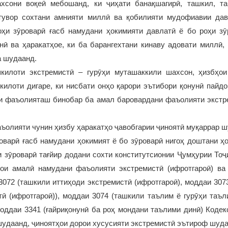
хсони воқеӣ мебошанд, ки ҷиҳати банақшагирӣ, ташкил, та
тувор сохтани амнияти миллӣ ва қобилияти мудофиавии дав
оҳи зӯроварӣ ғасб намудани ҳокимияти давлатӣ ё бо роҳи зӯ
нӣ ва ҳаракатҳое, ки ба барангехтани кинаву адовати миллӣ,
а шудаанд.
килоти экстремистӣ – гурӯҳи муташаккили шахсон, ҳизбҳои
килоти дигаре, ки нисбати онҳо қарори эътибори қонунӣ пайд
и фаъолияташ бинобар ба амал баровардани фаъолияти экстре
ъолияти чунин ҳизбу ҳаракатҳо ҷавобгарии ҷиноятӣ муқаррар шу
оварӣ ғасб намудани ҳокимият ё бо зӯроварӣ нигоҳ доштани ҳо
 зӯроварӣ тағйир додани сохти конститутсионии Ҷумҳурии Тоҷ
ои амалӣ намудани фаъолияти экстремистӣ (ифротгароӣ) в
3072 (ташкили иттиҳоди экстремистӣ (ифротгароӣ), моддаи 30
ӣ (ифротгароӣ)), моддаи 3074 (ташкили таълим ё гурӯҳи таъ
оддаи 3341 (ғайриқонунӣ ба роҳ мондани таълими динӣ) Коде
удаанд, ҷиноятҳои дорои хусусияти экстремистӣ эътироф шуда