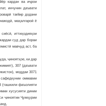
йёр кардан ва иҷрои
лат, инчунин даъвати
роварӣ тағйир додани
 нажодӣ, маҳалгароӣ ё
 сиёсӣ, иттиҳодияҳои
окардаи суд дар бораи
мистӣ мавҷуд аст, ба
да, ҷиноятҳое, ки дар
кимият), 307 (даъвати
икистон), моддаи 3071
а сафедкунии оммавии
73 (ташкили фаъолияти
лимии хусусияти динии
кси ҷиноятии Ҷумҳурии
анд.