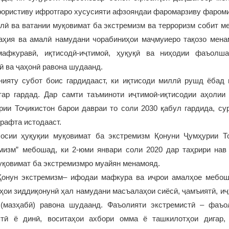
рористиву ифротгаро хусусияти афзояндаи фаромарзиву фаром
лӣ ва ватании муқовимат ба экстремизм ва терроризм собит м
аҳия ва амалӣ намудани чорабиниҳои маҷмуиеро тақозо мена
афкуравӣ, иқтисодӣ-иҷтимоӣ, ҳуқуқӣ ва ниҳодии фаъолш
ӣ ва ҷаҳонӣ равона шудаанд.
нияту субот боис гардидааст, ки иқтисоди миллӣ рушд ёбад 
ар гардад. Дар самти таъминоти иҷтимоӣ-иқтисодии аҳолии
ии Тоҷикистон барои давраи то соли 2030 қабул гардида, су
рафта истодааст.
осии ҳуқуқии муқовимат ба экстремизм Қонуни Ҷумҳурии Т
мизм” мебошад, ки 2-юми январи соли 2020 дар таҳрири нав
уқовимат ба экстремизмро муайян менамояд.
онун экстремизм– ифодаи мафкура ва иҷрои амалҳое мебош
ҳҳои зиддиқонунӣ ҳал намудани масъалаҳои сиёсӣ, ҷамъиятӣ, иҷ
(мазҳабӣ) равона шудаанд. Фаъолияти экстремистӣ – фаъо
ятӣ ё динӣ, воситаҳои ахбори омма ё ташкилотҳои дигар,