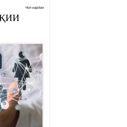
Чоп кардан
УҚИИ