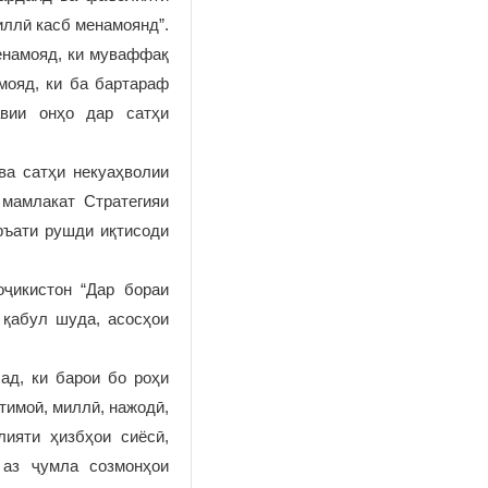
иллӣ касб менамоянд”.
енамояд, ки муваффақ
мояд, ки ба бартараф
авии онҳо дар сатҳи
ва сатҳи некуаҳволии
 мамлакат Стратегияи
ръати рушди иқтисоди
оҷикистон “Дар бораи
 қабул шуда, асосҳои
ад, ки барои бо роҳи
тимоӣ, миллӣ, нажодӣ,
лияти ҳизбҳои сиёсӣ,
 аз ҷумла созмонҳои