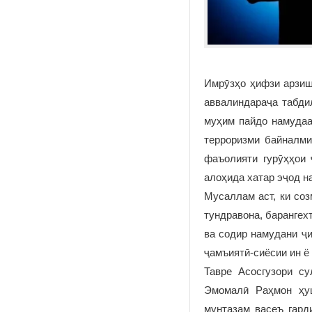
Имрӯзҳо ҳифзи арзиш
аввалиндараҷа табди
муҳим пайдо намудаас
терроризми байналми
фаъолияти гурӯҳҳои 
алоҳида хатар эҷод н
Мусаллам аст, ки со
тундравона, барангех
ва содир намудани ҷи
ҷамъиятӣ-сиёсии ин ё 
Тавре Асосгузори с
Эмомалӣ Раҳмон ҳуш
мунтазам васеъ гард