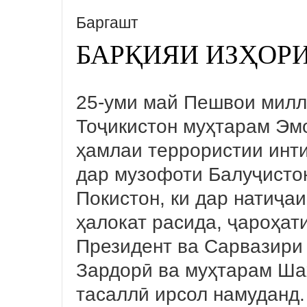
Баргашт
БАРҚИЯИ ИЗҲОР
25-уми май Пешвои милл
Тоҷикистон муҳтарам Эм
ҳамлаи террористии инт
дар музофоти Балуҷисто
Покистон, ки дар натиҷа
ҳалокат расида, ҷароҳат
Президент ва Сарвазири
Зардорӣ ва муҳтарам Ша
тасаллӣ ирсол намуданд.