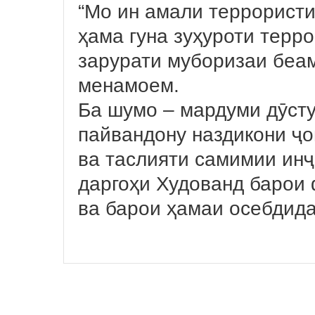
“Мо ин амали террорист
ҳама гуна зуҳуроти терр
зарурати муборизаи беам
менамоем.
Ба шумо – мардуми дӯсту
пайвандону наздикони ҷо
ва таслияти самимии ин
даргоҳи Худованд барои
ва барои ҳамаи осебдид