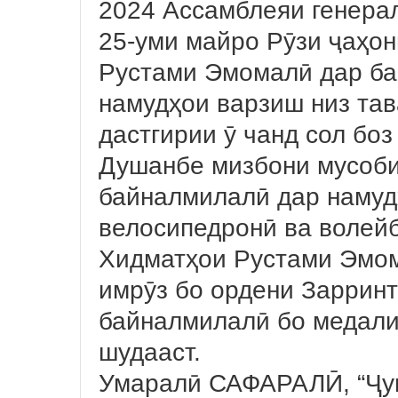
2024 Ассамблеяи генера
25-уми майро Рӯзи ҷаҳон
Рустами Эмомалӣ дар ба
намудҳои варзиш низ тав
дастгирии ӯ чанд сол боз
Душанбе мизбони мусоби
байналмилалӣ дар намудҳ
велосипедронӣ ва волейб
Хидматҳои Рустами Эмом
имрӯз бо ордени Зарринт
байналмилалӣ бо медали 
шудааст.
Умаралӣ САФАРАЛӢ, “Ҷу