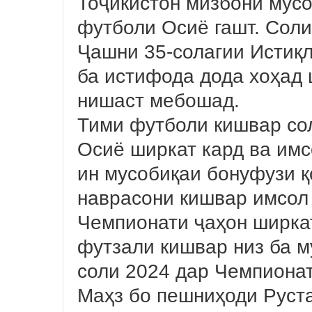
Тоҷикистон мизбони мус
футболи Осиё гашт. Соли
Ҷашни 35-солагии Истиқ
ба истифода дода хоҳад 
нишаст мебошад.
Тими футболи кишвар со
Осиё ширкат кард ва им
ин мусобиқаи бонуфузи қ
наврасони кишвар имсол
Чемпионати ҷаҳон ширка
футзали кишвар низ ба 
соли 2024 дар Чемпионат
Маҳз бо пешниҳоди Руст