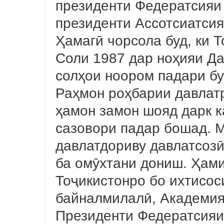
президенти Федератсияи
президенти Ассотсиатси
Ҳамагӣ чорсола буд, ки Т
Соли 1987 дар ноҳияи Да
солҳои ноором падари б
Раҳмон роҳбарии давлат
ҳамон замон шояд дарк к
сазовори падар бошад. 
давлатдориву давлатсозӣ
ба омӯхтани дониш. Ҳами
Тоҷикистонро бо ихтисос
байналмилалӣ, Академия
Президенти Федератсияи