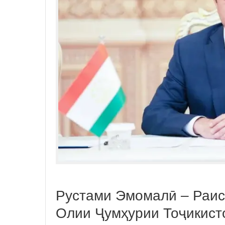
Рустами Эмомалӣ – Раи
Олии Ҷумҳурии Тоҷикист