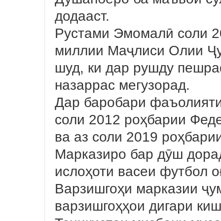
додааст.
Рустами Эмомалӣ соли 2
миллии Маҷлиси Олии Ҷу
шуд, ки дар рушду пешра
назаррас мегузорад.
Дар баробари фаъолияти
соли 2012 роҳбарии Фед
ва аз соли 2019 роҳбари
Марказиро бар дӯш дора
ислоҳоти васеи футбол о
Варзишгоҳи марказии ҷу
варзишгоҳҳои дигари ки