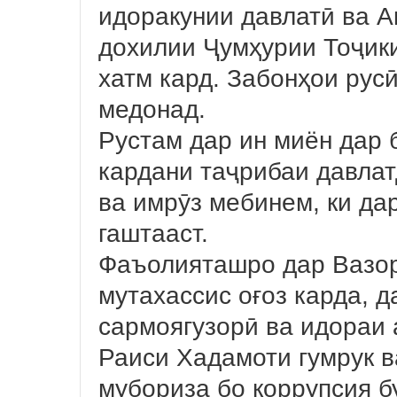
идоракунии давлатӣ ва 
дохилии Ҷумҳурии Тоҷики
хатм кард. Забонҳои рус
медонад.
Рустам дар ин миён дар 
кардани таҷрибаи давлат
ва имрӯз мебинем, ки да
гаштааст.
Фаъолияташро дар Вазор
мутахассис оғоз карда, 
сармоягузорӣ ва идораи 
Раиси Хадамоти гумрук в
мубориза бо коррупсия б