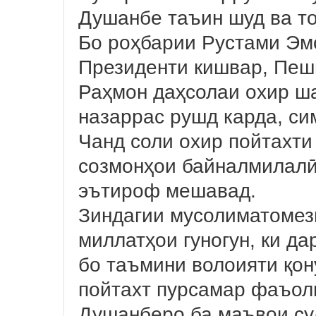
Душанбе таъин шуд ва т
Бо роҳбарии Рустами Эм
Президенти кишвар, Пеш
Раҳмон даҳсолаи охир ш
назаррас рушд карда, си
Чанд соли охир пойтахти
созмонҳои байналмилалӣ
эътироф мешавад.
Зиндагии мусолиматомез
миллатҳои гуногун, ки д
бо таъмини волоияти қон
пойтахт пурсамар фаъол
Душанберо ба маъвои сул