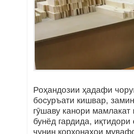
Роҳандозии ҳадафи чорум
босуръати кишвар, замин
гӯшаву канори мамлакат 
бунёд гардида, иқтидори 
чунин корхонаҳои мувафф