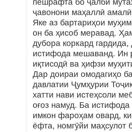
пешрафта бо ҷалби мута
ҷавонони маҳаллӣ амалӣ
Яке аз бартариҳои муҳим
он ба ҳисоб меравад. Ҳа
дубора коркард гардида,
истифода мешаванд. Ин 
иқтисодӣ ва ҳифзи муҳит
Дар доираи омодагиҳо б
давлатии Ҷумҳурии Тоҷик
хатти нави истеҳсоли ме
оғоз намуд. Ба истифода
имкон фароҳам овард, ки
ёфта, номгӯйи маҳсулот 