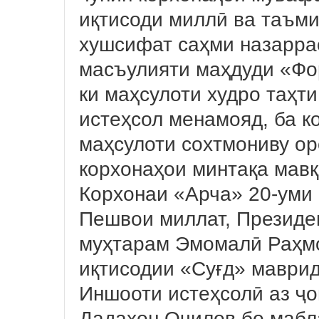
иқтисоди миллӣ ва таъми
хушсифат саҳми назарра
масъулияти маҳдуди «Фо
ки маҳсулоти худро таҳт
истеҳсол менамояд, ба к
маҳсулоти сохтмониву ор
корхонаҳои минтақа мавқ
Корхонаи «Арча» 20-уми 
Пешвои миллат, Президе
муҳтарам Эмомалӣ Раҳмо
иқтисодии «Суғд» маврид
Иншооти истеҳсолӣ аз ҷо
Дадахон Очилов бо мабл