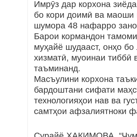
Имрӯз дар корхона зиёда
бо кори доимӣ ва маоши 
шумора 48 нафарро зано
Барои кормандон тамоми
муҳайё шудааст, онҳо бо
хизматӣ, муоинаи тиббӣ в
таъминанд.
Масъулини корхона таък
бардоштани сифати маҳс
технологияҳои нав ва гу
самтҳои афзалиятноки ф
Сурайё ҲАКИМОВА, “Ҷум