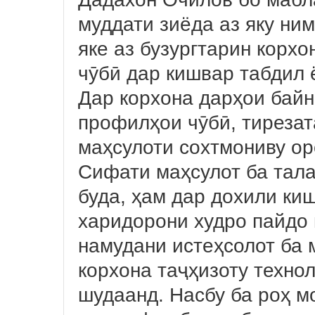
муддати зиёда аз яку ним
яке аз бузургтарин корх
чӯбӣ дар кишвар табдил 
Дар корхона дарҳои байн
профилҳои чӯбӣ, тирезата
маҳсулоти сохтмониву ор
Сифати маҳсулот ба тала
буда, ҳам дар дохили ки
харидорони худро пайдо 
намудани истеҳсолот ба
корхона таҷҳизоту техно
шудаанд. Насбу ба роҳ м