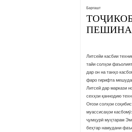
Баргашт
ТОҶИКОБ
ПЕШИНА
Литсейи касбии техни
тайи солҳои фаъолият
дар он на танҳо касб
фаро гирифта мешуда
Литсей дар маркази н
сехҳои қаннодию техни
Оғози солҳои соҳибис
муассисаҳои касбомӯз
ҷумҳурӣ муҳтарам Эм
беҳтар намудани фаъ