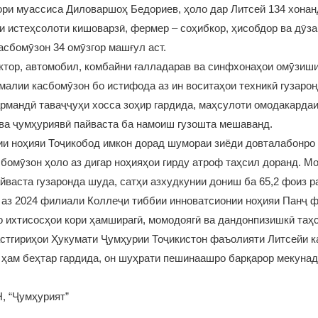
ори муассиса Диловаршоҳ Бедориев, ҳоло дар Литсей 134 хонан
и истеҳсолоти кишоварзӣ, фермер – соҳибкор, ҳисобдор ва дӯза
асбомӯзон 34 омӯзгор машғул аст.
ктор, автомобил, комбайни ғалладарав ва синфхонаҳои омӯзиши
малии касбомӯзон бо истифода аз ин воситаҳои техникӣ гузаро
рмандӣ таваҷҷуҳи хосса зоҳир гардида, маҳсулоти омодакарда
ва ҷумҳуриявӣ пайваста ба намоиш гузошта мешаванд.
ии ноҳияи Тоҷикобод имкон дорад шумораи зиёди довталабонро
сбомӯзон ҳоло аз дигар ноҳияҳои гирду атроф таҳсил доранд. М
йваста гузаронда шуда, сатҳи азхудкунии дониш ба 65,2 фоиз р
аз 2024 филиали Коллеҷи тиббии инноватсионии ноҳияи Панҷ ф
о ихтисосҳои кори ҳамширагӣ, момодоягӣ ва дандонпизишкӣ таҳ
астгириҳои Ҳукумати Ҷумҳурии Тоҷикистон фаъолияти Литсейи к
 ҳам беҳтар гардида, он шуҳрати пешинаашро барқарор мекунад,
 “Ҷумҳурият”