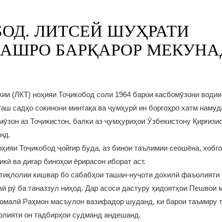
ОД. ЛИТСЕЙ ШУҲРАТИ
АШРО БАРҚАРОР МЕКУНА
кии (ЛКТ) ноҳияи Тоҷикобод соли 1964 барои касбомӯзони водии
аш садҳо сокинони минтақа ва ҷумҳурӣ ин боргоҳро хатм наму
омӯзон аз Тоҷикистон, балки аз ҷумҳуриҳои Ӯзбекистону Қирғизи
нд.
оҳияи Тоҷикобод ҷойгир буда, аз бинои таълимии сеошёна, хобго
кӣ ва дигар биноҳои ёрирасон иборат аст.
тиқлолии кишвар бо сабабҳои ташан-нуҷоти дохилӣ фаъолияти 
ӣ рӯ ба таназзул ниҳод. Дар асоси дастуру ҳидоятҳои Пешвои 
омалӣ Раҳмон масъулон вазифадор шуданд, ки барои таъмиру 
олияти он тадбирҳои судманд андешанд.