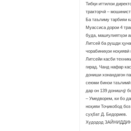
Тибқи иттилои директ
тракторчӣ – мошинист
Ба таълиму тарбияи к
Муассиса дорои 4 тра
буда, машғулиятҳои а
Литсей ба рушди ҳуна
чорабиниҳои ноҳиявӣ 
Литсейи касби техник
гирад. Чанд нафар ка
дониши хонандагон па
сеюми бинои таълимӣ 
дар он 139 донишҷӯ б
– Умедворем, ки бо д
ноҳияи Тоҷикобод боз
суҳбат Д. Бедориев.
Худодод ЗАЙНИДДИН,