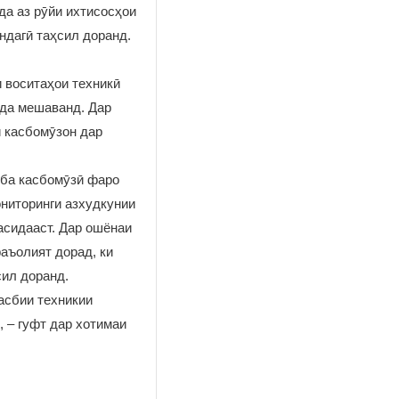
да аз рӯйи ихтисосҳои
ндагӣ таҳсил доранд.
 воситаҳои техникӣ
нда мешаванд. Дар
и касбомӯзон дар
 ба касбомӯзӣ фаро
ониторинги азхудкунии
асидааст. Дар ошёнаи
аъолият дорад, ки
сил доранд.
асбии техникии
 – гуфт дар хотимаи