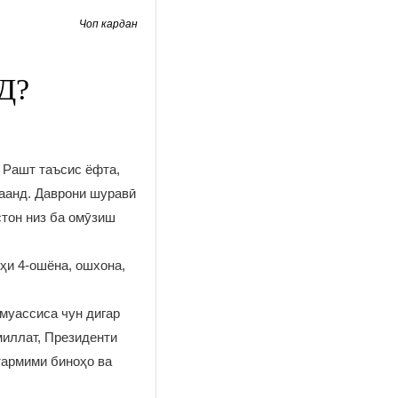
Чоп кардан
Д?
 Рашт таъсис ёфта,
даанд. Даврони шуравӣ
стон низ ба омӯзиш
ҳи 4-ошёна, ошхона,
муассиса чун дигар
миллат, Президенти
тармими биноҳо ва