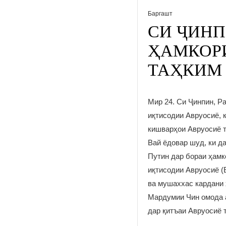
Баргашт
СИ ҶИНП
ҲАМКОР
ТАҲКИМ
Мир 24. Си Ҷинпин, Р
иқтисодии Авруосиё, 
кишварҳои Авруосиё 
Вай ёдовар шуд, ки д
Путин дар бораи ҳамк
иқтисодии Авруосиё (
ва мушаххас кардани 
Мардумии Чин омода а
дар қитъаи Авруосиё 