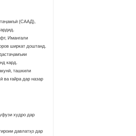
стаҷамъӣ (СААД),
 гардид.
ифт, Имангали
оров ширкат доштанд.
 дастаҷамъии
нд кард.
акунӣ, ташкили
 ва ғайра дар назар
нуфузи худро дар
гироии давлатҳо дар