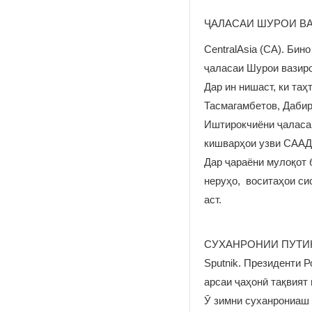
ҶАЛАСАИ ШУРОИ В
CentralAsia (CA). Би
ҷаласаи Шурои вазир
Дар ин нишаст, ки та
Тасмагамбетов, Даби
Иштирокчиёни ҷаласа
кишварҳои узви СААД
Дар ҷараёни мулоқот 
неруҳо, воситаҳои си
аст.
СУХАНРОНИИ ПУТИ
Sputnik. Президенти 
арсаи ҷаҳонӣ тақвият
Ӯ зимни суханрониаш 