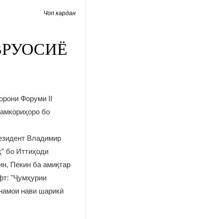
Чоп кардан
ВРУОСИЁ
орони Форуми II
ҳамкориҳоро бо
резидент Владимир
ҳ” бо Иттиҳоди
ин, Пекин ба амиқтар
фт: "Ҷумҳурии
намои нави шарикӣ