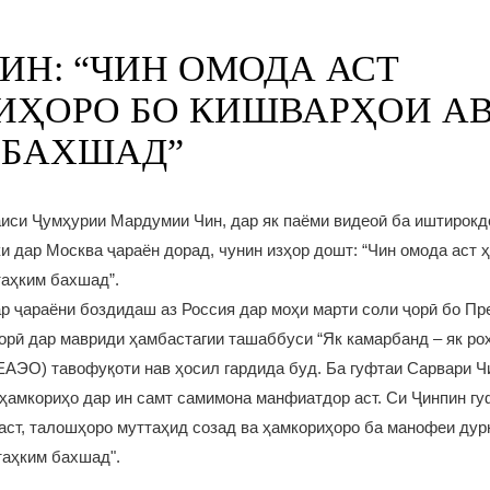
ИН: “ЧИН ОМОДА АСТ
ИҲОРО БО КИШВАРҲОИ А
 БАХШАД”
аиси Ҷумҳурии Мардумии Чин, дар як паёми видеоӣ ба иштирокд
ки дар Москва ҷараён дорад, чунин изҳор дошт: “Чин омода аст 
таҳким бахшад”.
ар ҷараёни боздидаш аз Россия дар моҳи марти соли ҷорӣ бо П
орӣ дар мавриди ҳамбастагии ташаббуси “Як камарбанд – як ро
ЕАЭО) тавофуқоти нав ҳосил гардида буд. Ба гуфтаи Сарвари Ч
ҳамкориҳо дар ин самт самимона манфиатдор аст. Си Ҷинпин гу
ст, талошҳоро муттаҳид созад ва ҳамкориҳоро ба манофеи дур
таҳким бахшад".