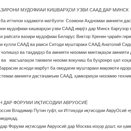
АЗИРОНИ МУДОФИАИ КИШВАРҲОИ УЗВИ СААД ДАР МИНСК
но ба иттилои хадамоти матбуоти Созмони Аҳдномаи амнияти да
они мудофиаи кишварҳои узви СААД имрӯз дар Минск баргузор
ҳти раёсати вазири мудофиаи Беларус Виктор Хренин ҷараён гир
ри кулли СААД ва раиси Ситоди муштараки СААД Анатолий Сид
 чолишҳо ва таҳдидҳо ба амнияти низомии минтақаҳои амнияти
 ва масъалаҳои такмили низоми вокуниш ба буҳронро ҳал хоҳа
баррасии асноди марбут ба омодагии муштараки мақомоти идор
стемаи амнияти дастаҷамъии СААД, ҳамкориҳои низомию техникӣ
Н ДАР ФОРУМИ ИҚТИСОДИИ АВРУОСИЁ
Россия Владимир Путин гуфт, ки Иттиҳоди иқтисодии АвруОсиё 
 медиҳад.
дар Форуми иқтисодии Авруосиё дар Москва изҳор дошт, ки ҳам