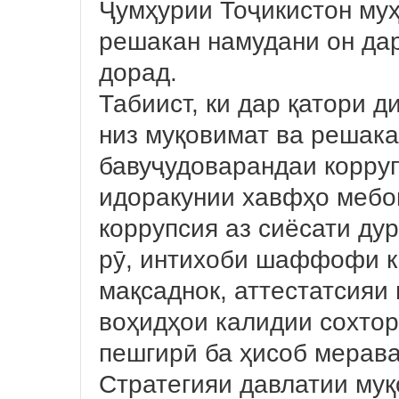
Ҷумҳурии Тоҷикистон му
решакан намудани он дар
дорад.
Табиист, ки дар қатори д
низ муқовимат ва решак
бавуҷудоварандаи корруп
идоракунии хавфҳо мебо
коррупсия аз сиёсати дур
рӯ, интихоби шаффофи к
мақсаднок, аттестатсияи
воҳидҳои калидии сохтор
пешгирӣ ба ҳисоб мерав
Стратегияи давлатии муқ