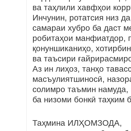
ва таҳлили хавфҳои корр
Инчунин, ротатсия низ д
самараи хубро ба даст м
робитаҳои манфиатдор, 
қонуншиканиҳо, хотирбин
ва таъсири ғайрирасмиро
Аз ин лиҳоз, танҳо тава
масъулиятшиносӣ, назор
солимро таъмин намуда,
ба низоми бонкӣ таҳким 
Таҳмина ИЛҲОМЗОДА,