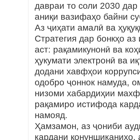
давраи то соли 2030 дар
аниқи вазифаҳо байни су
Аз ҷиҳати амалӣ ва ҳуқуқ
Стратегия дар бонкҳо аз
аст: рақамикунонӣ ва ко
ҳукумати электронӣ ва и
додани хавфҳои коррупси
одобро ҷоннок намуда, о
низоми хабардиҳии махф
рақамиро истифода карда
намояд.
Ҳамзамон, аз ҷониби ау
кардани қонуншиканиҳо,