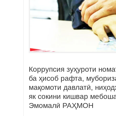
Коррупсия зуҳуроти нома
ба ҳисоб рафта, мубориз
мақомоти давлатӣ, ниҳод
як сокини кишвар мебоша
Эмомалӣ РАҲМОН