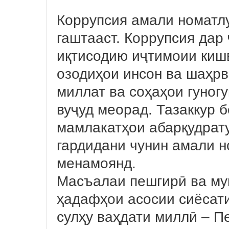
Коррупсия амали номатлу
гаштааст. Коррупсия дар
иқтисодию иҷтимоии кишв
озодиҳои инсон ва шаҳрв
миллат ва соҳаҳои гуног
вуҷуд меорад. Тазаккур б
мамлакатҳои абарқудрат
гардидани чунин амали н
менамоянд.
Масъалаи пешгирӣ ва муқ
ҳадафҳои асосии сиёсат
сулҳу ваҳдати миллӣ – П