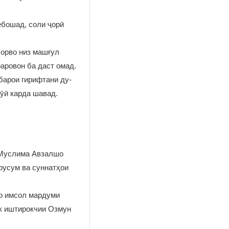
ебошад, соли ҷорӣ
чорво низ машғул
фаровон ба даст омад.
барои гирифтани ду-
ӯӣ карда шавад.
т Муслима Авзалшо
 русум ва суннатҳои
ро имсол мардуми
к иштирокчии Озмун