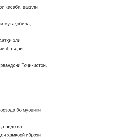
и касаба, вакили
ми мутақобила,
сатҳи олӣ
 минбаъдаи
рвандони Тоҷикистон,
ҳорзода бо муовини
, савдо ва
ҳои ҳамкорӣ ибрози