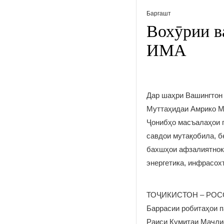
Баргашт
Вохӯрии в
ИМА
Дар шаҳри Вашингтон 
Муттаҳидаи Амрико М
Ҷонибҳо масъалаҳои г
савдои мутақобила, б
бахшҳои афзалиятноки
энергетика, инфрасохт
ТОҶИКИСТОН – РО
Баррасии робитаҳои 
Раиси Кумитаи Маҷлис