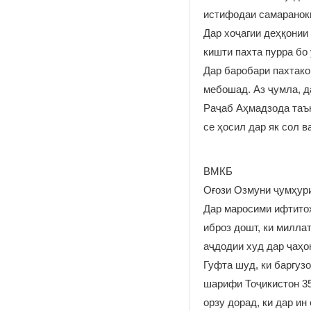
истифодаи самаранок
Дар хоҷагии деҳқонии
кишти пахта пурра бо
Дар баробари пахтако
мебошад. Аз ҷумла, д
Раҷаб Аҳмадзода таък
се ҳосил дар як сол 
ВМКБ
Оғози Озмуни ҷумҳури
Дар маросими ифтитоҳ
иброз дошт, ки миллат
аҷдодии худ дар ҷаҳ
Гуфта шуд, ки баргуз
шарифи Тоҷикистон 35
орзу дорад, ки дар ин