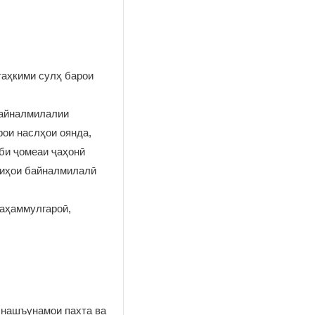
таҳкими сулҳ барои
байналмилалии
рои наслҳои оянда,
иби ҷомеаи ҷаҳонӣ
риҳои байналмилалӣ
таҳаммулгароӣ,
 нашъунамои пахта ва