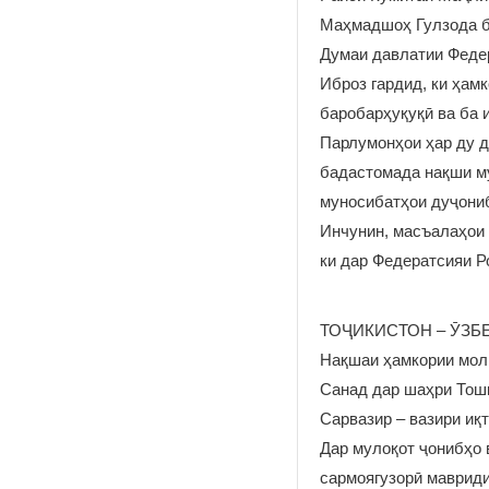
Маҳмадшоҳ Гулзода б
Думаи давлатии Федер
Иброз гардид, ки ҳам
баробарҳуқуқӣ ва ба 
Парлумонҳои ҳар ду д
бадастомада нақши м
муносибатҳои дуҷони
Инчунин, масъалаҳои 
ки дар Федератсияи Р
ТОҶИКИСТОН – ӮЗБ
Нақшаи ҳамкории моли
Санад дар шаҳри Тошк
Сарвазир – вазири иқ
Дар мулоқот ҷонибҳо 
сармоягузорӣ мавриди