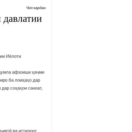
Чоп кардан
 давлатии
тии Иёлоти
 ҷумла афзоиши ҳаҷми
иро ба лоиҳаҳо дар
дар соҳаҳои саноат,
ъиятӣ ва иттилоот