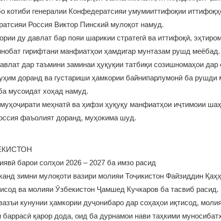
о котиби генералии Конфедератсияи умумииттифоқии иттифоқҳо
атсияи Россия Виктор Пинский мулоқот намуд.
кории ду давлат бар пояи шарикии стратегӣ ва иттифоқӣ, эҳтиро
инобат гирифтани манфиатҳои ҳамдигар мунтазам рушд меёбад.
авлат дар таъмини заминаи ҳуқуқии татбиқи созишномаҳои дар 
уҳим доранд ва густариши ҳамкории байнипарлумонӣ ба рушди
ба мусоидат хоҳад намуд.
муҳоҷирати меҳнатӣ ва ҳифзи ҳуқуқу манфиатҳои иҷтимоии шаҳ
оссия фаъолият доранд, муҳокима шуд.
ЕКИСТОН
явӣ барои солҳои 2026 – 2027 ба имзо расид
анд зимни мулоқоти вазири молияи Тоҷикистон Файзиддин Қаҳ
тисод ва молияи Ӯзбекистон Ҷамшед Кучкаров ба тасвиб расид.
вазъи кунунии ҳамкории дуҷонибаро дар соҳаҳои иқтисод, молия
 баррасӣ қарор дода, оид ба дурнамои нави таҳкими муносибат