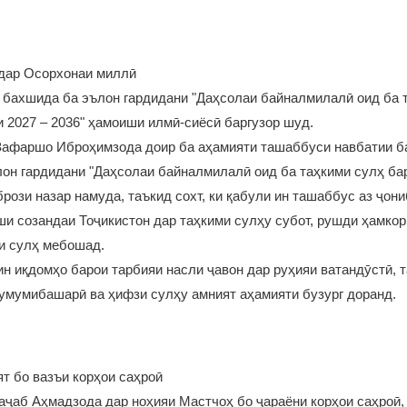
дар Осорхонаи миллӣ
бахшида ба эълон гардидани "Даҳсолаи байналмилалӣ оид ба 
и 2027 – 2036" ҳамоиши илмӣ-сиёсӣ баргузор шуд.
Зафаршо Иброҳимзода доир ба аҳамияти ташаббуси навбатии 
лон гардидани "Даҳсолаи байналмилалӣ оид ба таҳкими сулҳ ба
брози назар намуда, таъкид сохт, ки қабули ин ташаббус аз ҷон
и созандаи Тоҷикистон дар таҳкими сулҳу субот, рушди ҳамко
и сулҳ мебошад.
нин иқдомҳо барои тарбияи насли ҷавон дар руҳияи ватандӯстӣ, 
умумибашарӣ ва ҳифзи сулҳу амният аҳамияти бузург доранд.
т бо вазъи корҳои саҳроӣ
аҷаб Аҳмадзода дар ноҳияи Мастчоҳ бо ҷараёни корҳои саҳроӣ,