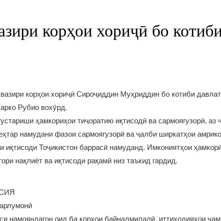
азири корҳои хориҷӣ бо котиби
вазири корҳои хориҷӣ Сироҷиддин Муҳриддин бо котиби давла
арко Рубио вохӯрд.
устариши ҳамкориҳои тиҷоратию иқтисодӣ ва сармоягузорӣ, аз
еҳтар намудани фазои сармоягузорӣ ва ҷалби ширкатҳои амрико
 иқтисоди Тоҷикистон баррасӣ намуданд. Имкониятҳои ҳамкорӣ 
ори нақлиёт ва иқтисоди рақамӣ низ таъкид гардид.
ССИЯ
парлумонӣ
и намояндагон оид ба корҳои байналмилалӣ, иттиҳодияҳои ҷам