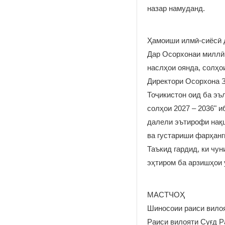
назар намуданд.
Ҳамоиши илмӣ-сиёсӣ 
Дар Осорхонаи миллӣ 
наслҳои оянда, солҳо
Директори Осорхона 
Тоҷикистон оид ба эъ
солҳои 2027 – 2036" и
далели эътирофи нақш
ва густариши фарҳанг
Таъкид гардид, ки чу
эҳтиром ба арзишҳои 
МАСТЧОҲ
Шиносоии раиси вилоя
Раиси вилояти Суғд Р