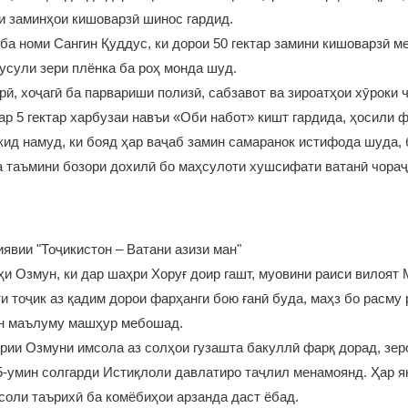
и заминҳои кишоварзӣ шинос гардид.
 ба номи Сангин Қуддус, ки дорои 50 гектар замини кишоварзӣ м
 усули зери плёнка ба роҳ монда шуд.
рӣ, хоҷагӣ ба парвариши полизӣ, сабзавот ва зироатҳои хӯроки 
ар 5 гектар харбузаи навъи «Оби набот» кишт гардида, ҳосили 
ид намуд, ки бояд ҳар ваҷаб замин самаранок истифода шуда, 
ва таъмини бозори дохилӣ бо маҳсулоти хушсифати ватанӣ чораҷ
явии "Тоҷикистон – Ватани азизи ман"
и Озмун, ки дар шаҳри Хоруғ доир гашт, муовини раиси вилоя
и тоҷик аз қадим дорои фарҳанги бою ғанӣ буда, маҳз бо расму
он маълуму машҳур мебошад.
ории Озмуни имсола аз солҳои гузашта бакуллӣ фарқ дорад, зе
-умин солгарди Истиқлоли давлатиро таҷлил менамоянд. Ҳар я
 соли таърихӣ ба комёбиҳои арзанда даст ёбад.