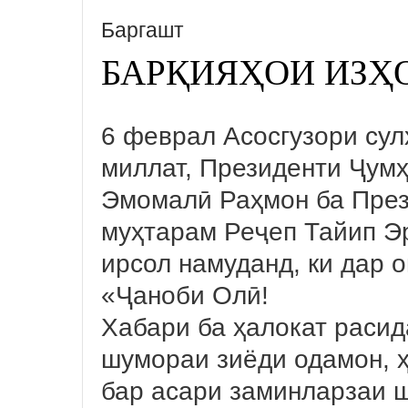
Баргашт
БАРҚИЯҲОИ ИЗҲ
6 феврал Асосгузори сул
миллат, Президенти Ҷум
Эмомалӣ Раҳмон ба През
муҳтарам Реҷеп Тайип Эр
ирсол намуданд, ки дар 
«Ҷаноби Олӣ!
Хабари ба ҳалокат раси
шумораи зиёди одамон, 
бар асари заминларзаи 