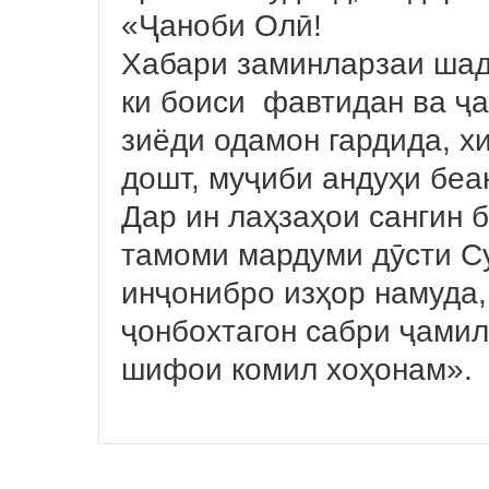
«Ҷаноби Олӣ!
Хабари заминларзаи шад
ки боиси фавтидан ва ҷ
зиёди одамон гардида, х
дошт, муҷиби андуҳи беа
Дар ин лаҳзаҳои сангин 
тамоми мардуми дӯсти С
инҷонибро изҳор намуда,
ҷонбохтагон сабри ҷамил
шифои комил хоҳонам».