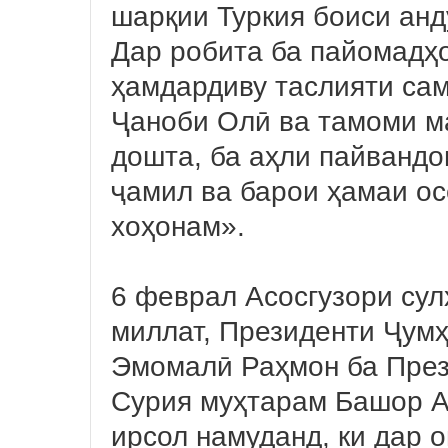
шарқии Туркия боиси анд
Дар робита ба пайомадҳ
ҳамдардиву таслияти са
Ҷаноби Олӣ ва тамоми м
дошта, ба аҳли пайвандо
ҷамил ва барои ҳамаи о
хоҳонам».
6 феврал Асосгузори сул
миллат, Президенти Ҷум
Эмомалӣ Раҳмон ба През
Сурия муҳтарам Башор А
ирсол намуданд, ки дар 