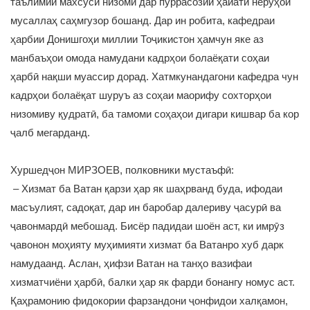
таълимии махсуси низомӣ дар пуррасозии ҳайати неруҳои
мусаллаҳ саҳмгузор бошанд. Дар ин робита, кафедраи
ҳарбии Донишгоҳи миллии Тоҷикистон ҳамчун яке аз
манбаъҳои омода намудани кадрҳои болаёқати соҳаи
ҳарбӣ нақши муассир дорад. Хатмкунандагони кафедра чун
кадрҳои болаёқат шуруъ аз соҳаи маорифу сохторҳои
низомиву қудратӣ, ба тамоми соҳаҳои дигари кишвар ба кор
ҷалб мегарданд.
Хуршедҷон МИРЗОЕВ, полковники мустаъфӣ:
– Хизмат ба Ватан қарзи ҳар як шаҳрванд буда, ифодаи
масъулият, садоқат, дар ин баробар далериву ҷасурӣ ва
ҷавонмардӣ мебошад. Бисёр падидаи шоён аст, ки имрӯз
ҷавонон моҳияту муҳимияти хизмат ба Ватанро хуб дарк
намудаанд. Аслан, ҳифзи Ватан на танҳо вазифаи
хизматчиёни ҳарбӣ, балки ҳар як фарди бонангу номус аст.
Қаҳрамонию фидокории фарзандони ҷонфидои халқамон,