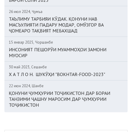
26 июл 2024, Ҷумъа
ТАЪЛИМУ ТАРБИЯИ КӮДАК. ҚОНУНИ НАВ
МАСЪУЛИЯТИ ПАДАРУ МОДАР, ОМӮЗГОР ВА
ҶОМЕАРО ТАҚВИЯТ МЕБАХШАД
15 январ 2025, Чоршанбе
ИНСОНИЯТ ПЕШОРӮИ МУАММОҲОИ ЗАМОНИ
МУОСИР
30 май 2023, Сешанбе
Х А Т Л О Н. ШУКӮҲИ "BOKHTAR-FOOD-2023"
22 июн 2024, Шанбе
ҚОНУНИ ҶУМҲУРИИ ТОҶИКИСТОН ДАР БОРАИ
ТАНЗИМИ ҶАШНУ МАРОСИМ ДАР ҶУМҲУРИИ
ТОҶИКИСТОН