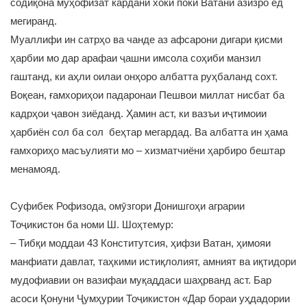
содиқона муҳофизат кардани хоки поки Ватани азизро ёд
мегиранд.
Муаллифи ин сатрҳо ва чанде аз афсарони дигари қисми
ҳарбии мо дар арафаи ҷашни имсола соҳиби манзил
гаштанд, ки аҳли оилаи онҳоро албатта руҳбаланд сохт.
Воқеан, ғамхориҳои падаронаи Пешвои миллат нисбат ба
кадрҳои ҷавон зиёданд. Ҳамин аст, ки вазъи иҷтимоии
ҳарбиён сол ба сол беҳтар мегардад. Ва албатта ин ҳама
ғамхориҳо масъулияти мо – хизматчиёни ҳарбиро бештар
менамояд.
Суфибек Рофизода, омӯзгори Донишгоҳи аграрии
Тоҷикистон ба номи Ш. Шоҳтемур:
– Тибқи моддаи 43 Конститутсия, ҳифзи Ватан, ҳимояи
манфиати давлат, таҳкими истиқлолият, амният ва иқтидори
мудофиавии он вазифаи муқаддаси шаҳрванд аст. Бар
асоси Қонуни Ҷумҳурии Тоҷикистон «Дар бораи уҳдадории