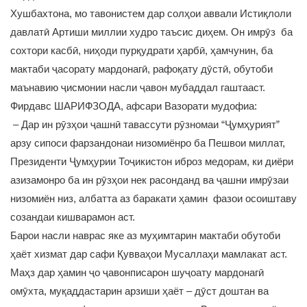
Хушбахтона, мо тавонистем дар солҳои аввали Истиқлоли
давлатӣ Артиши миллии худро таъсис диҳем. Он имрӯз ба
сохтори касбӣ, ниҳоди пурқудрати ҳарбӣ, ҳамчунин, ба
мактаби ҷасорату мардонагӣ, рафоқату дӯстӣ, обутоби
маънавию ҷисмонии насли ҷавон мубаддал гаштааст.
Фирдавс ШАРИФЗОДА, афсари Вазорати мудофиа:
– Дар ин рӯзҳои ҷашнӣ тавассути рӯзномаи “Ҷумҳурият”
арзу сипоси фарзандонаи низомиёнро ба Пешвои миллат,
Президенти Ҷумҳурии Тоҷикистон иброз медорам, ки диёри
азизамонро ба ин рӯзҳои нек расонданд ва ҷашни имрӯзаи
низомиён низ, албатта аз баракати ҳамин фазои осоиштаву
созандаи кишварамон аст.
Барои насли наврас яке аз муҳимтарин мактаби обутоби
ҳаёт хизмат дар сафи Қувваҳои Мусаллаҳи мамлакат аст.
Маҳз дар ҳамин ҷо ҷавонписарон шуҷоату мардонагӣ
омӯхта, муқаддастарин арзиши ҳаёт – дӯст доштан ва