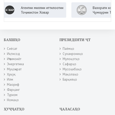
Агентии миллии иттилоотии
Вазорати корҳои хориҷ
Тоҷикистон Ховар
Ҷумҳурии Тоҷикистон
БАХШҲО
ПРЕЗИДЕНТИ ҶТ
Сиёсат
Паёмҳо
Иқтисод
Суханрониҳо
Иҷтимоиёт
Мулоқотҳо
Энергетика
Сафарҳо
Муҳоҷират
Мусоҳибаҳо
Ҳуқуқ
Мақолаҳо
Илм
Барқияҳо
Маориф
Фарҳанг
Туризм
Номаҳо
ҲУҶҶАТҲО
ҶАЛАСАҲО