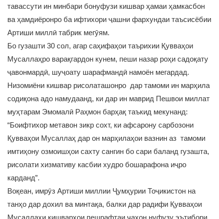
тавассути ин минбари бонуфузи кишвар ҳамаи ҳамкасбон
ва ҳамдиёронро ба ифтихори ҷашни фархундаи таъсисёбии
Артиши миллӣ табрик мегӯям.
Бо гузашти 30 сол, агар саҳифаҳои таърихии Қувваҳои
Мусаллаҳро варақгардон кунем, пеши назар роҳи садоқату
ҷавонмардӣ, шуҷоату шарафмандӣ намоён мегардад.
Низомиёни кишвар рисолаташонро дар тамоми ин марҳила
содиқона адо намудаанд, ки дар ин маврид Пешвои миллат
муҳтарам Эмомалӣ Раҳмон барҳақ таъкид мекунанд:
“Боифтихор метавон зикр сохт, ки афсарону сарбозони
Қувваҳои Мусаллаҳ дар он марҳилаҳои вазнин аз тамоми
имтиҳону озмоишҳои сахту сангин бо сари баланд гузашта,
рисолати хизмативу касбии худро бошарафона иҷро
карданд”.
Воқеан, имрӯз Артиши миллии Ҷумҳурии Тоҷикистон на
танҳо дар дохил ва минтақа, балки дар радифи Қувваҳои
Мусаллаҳи кишварҳои пешрафтаи ҷаҳон нуфузу эътибори