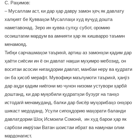
С. Раҳимов:
– Мусаллам аст, ки дар ҳар давру замон ҳеҷ як давлату
халқият бе Қувваҳои Мусаллаҳи худ вуҷуд дошта
наметавонад. Зеро ин қувва сулҳу субот, оромию
осоиштагии мардум ва амнияти ҳар як кишварро таъмин
менамояд.
Тибқи сарчашмаҳои таърихӣ, артиш аз замонҳои қадим дар
ҳаёти сиёсии ин ё он давлат нақши муҳимро мебозид, он
воситаи асосии нигаҳдории давлат, манбаи неру ва қудрати
он ба ҳисоб мерафт. Мувофиқи маълумоти таърихӣ, ҳанӯз
дар аҳди қадим ниёгони мо чунон низоми устувори ҳарбӣ
доштанд, ки дар муқобили қудратҳои бузург на танҳо
истодагӣ менамуданд, балки дар бисёр муҳорибаҳо онҳоро
шикаст медоданд. Усули сипоҳдорию маҳорати баланди
давлатдории Шоҳ Исмоили Сомонӣ, ин худ барои ҳар як
сарбози имрӯзаи Ватан шоистаи ибрат ва намунаи олии
мардонагист.