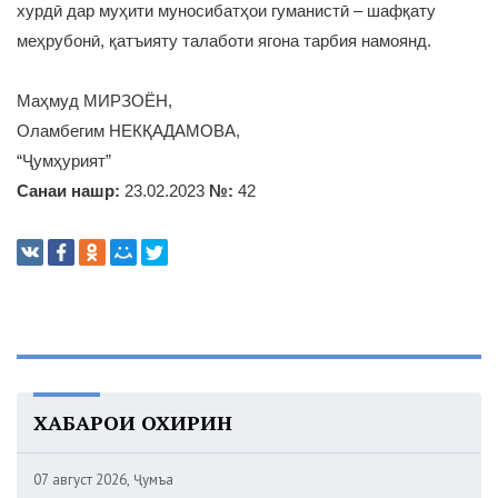
хурдӣ дар муҳити муносибатҳои гуманистӣ – шафқату
меҳрубонӣ, қатъияту талаботи ягона тарбия намоянд.
Маҳмуд МИРЗОЁН,
Оламбегим НЕКҚАДАМОВА,
“Ҷумҳурият”
Санаи нашр:
23.02.2023
№:
42
ХАБАРҲОИ ОХИРИН
07 август 2026, Ҷумъа