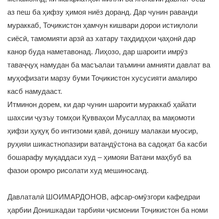
аз пеш ба ҳифзу ҳимоя ниёз доранд. Дар чунин раванди
мураккаб, Тоҷикистон ҳамчун кишвари дорои истиқлоли
сиёсӣ, тамомияти арзӣ аз хатару таҳдидҳои ҷаҳонӣ дар
канор буда наметавонад. Лиҳозо, дар шароити имрӯз
таваҷҷуҳ намудан ба масъалаи таъмини амнияти давлат ва
муҳофизати марзу буми Тоҷикистон хусусияти амалиро
касб намудааст.
Итминон дорем, ки дар чунин шароити мураккаб ҳайати
шахсии ҷузъу томҳои Қувваҳои Мусаллаҳ ва мақомоти
ҳифзи ҳуқуқ бо интизоми қавӣ, донишу малакаи муосир,
руҳияи шикастнопазири ватандӯстона ва садоқат ба касби
бошарафу муқаддаси худ – ҳимояи Ватани маҳбуб ва
фазои оромро рисолати худ мешиносанд.
Давлаталӣ ШОИМАРДОНОВ, афсар-омӯзгори кафедраи
ҳарбии Донишкадаи тарбияи ҷисмонии Тоҷикистон ба номи