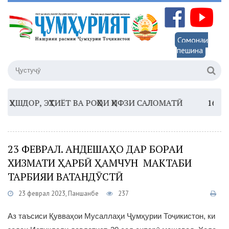
Сомонаи
пешина
, ЭҲТИЁТ ВА РОҲҲОИ ҲИФЗИ САЛОМАТӢ
16:35 –
ШОМ
23 ФЕВРАЛ. АНДЕШАҲО ДАР БОРАИ
ХИЗМАТИ ҲАРБӢ ҲАМЧУН МАКТАБИ
ТАРБИЯИ ВАТАНДӮСТӢ
23 феврал 2023, Панҷшанбе
237
Аз таъсиси Қувваҳои Мусаллаҳи Ҷумҳурии Тоҷикистон, ки