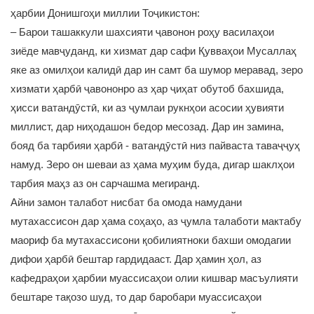
ҳарбии Донишгоҳи миллии Тоҷикистон:
– Барои ташаккули шахсияти ҷавонон роҳу василаҳои
зиёде мавҷуданд, ки хизмат дар сафи Қувваҳои Мусаллаҳ
яке аз омилҳои калидӣ дар ин самт ба шумор меравад, зеро
хизмати ҳарбӣ ҷавононро аз ҳар ҷиҳат обутоб бахшида,
ҳисси ватандӯстӣ, ки аз ҷумлаи рукнҳои асосии ҳувияти
миллист, дар ниҳодашон бедор месозад. Дар ин замина,
бояд ба тарбияи ҳарбӣ - ватандӯстӣ низ пайваста таваҷҷуҳ
намуд. Зеро он шеваи аз ҳама муҳим буда, дигар шаклҳои
тарбия маҳз аз он сарчашма мегиранд.
Айни замон талабот нисбат ба омода намудани
мутахассисон дар ҳама соҳаҳо, аз ҷумла талаботи мактабу
маориф ба мутахассисони қобилиятноки бахши омодагии
дифои ҳарбӣ бештар гардидааст. Дар ҳамин ҳол, аз
кафедраҳои ҳарбии муассисаҳои олии кишвар масъулияти
бештаре тақозо шуд, то дар баробари муассисаҳои