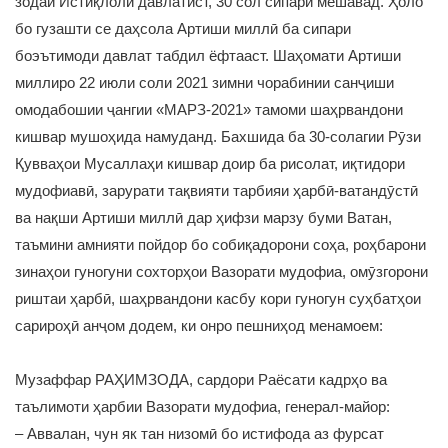
зодаи Истиқлоли давлатист, 30 сол сипарӣ мешавад. Ҳоло
бо гузашти се даҳсола Артиши миллӣ ба сипари
боэътимоди давлат табдил ёфтааст. Шаҳомати Артиши
миллиро 22 июли соли 2021 зимни чорабинии санҷиши
омодабошии ҷангии «МАРЗ-2021» тамоми шаҳрвандони
кишвар мушоҳида намуданд. Бахшида ба 30-солагии Рӯзи
Қувваҳои Мусаллаҳи кишвар доир ба рисолат, иқтидори
мудофиавӣ, зарурати тақвияти тарбияи ҳарбӣ-ватандӯстӣ
ва нақши Артиши миллӣ дар ҳифзи марзу буми Ватан,
таъмини амнияти пойдор бо собиқадорони соҳа, роҳбарони
зинаҳои гуногуни сохторҳои Вазорати мудофиа, омӯзгорони
риштаи ҳарбӣ, шаҳрвандони касбу кори гуногун суҳбатҳои
сарироҳӣ анҷом додем, ки онро пешниҳод менамоем:
Музаффар РАҲИМЗОДА, сардори Раёсати кадрҳо ва
таълимоти ҳарбии Вазорати мудофиа, генерал-майор:
– Аввалан, чун як тан низомӣ бо истифода аз фурсат