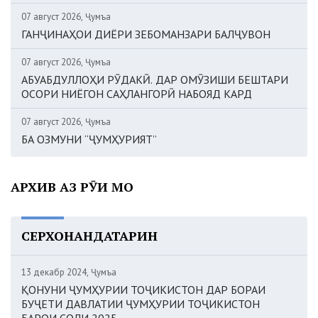
07 август 2026, Ҷумъа
ГАНҶИНАҲОИ ДИЁРИ ЗЕБОМАНЗАРИ БАЛҶУВОН
07 август 2026, Ҷумъа
АБУАБДУЛЛОҲИ РӮДАКӢ. ДАР ОМӮЗИШИ БЕШТАРИ
ОСОРИ НИЁГОН САҲЛАНГОРӢ НАБОЯД КАРД
07 август 2026, Ҷумъа
БА ОЗМУНИ “ҶУМҲУРИЯТ”
АРХИВ АЗ РӮИ МОҲ
СЕРХОНАНДАТАРИН
13 декабр 2024, Ҷумъа
ҚОНУНИ ҶУМҲУРИИ ТОҶИКИСТОН ДАР БОРАИ
БУҶЕТИ ДАВЛАТИИ ҶУМҲУРИИ ТОҶИКИСТОН
БАРОИ СОЛИ 2025