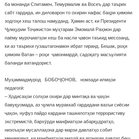
ба монанди Спитамен, Темурмалик ва Восеъ дар таърих
сабт гардида, ин диловарон то охирин нафас баҳри ҳимояи
зодгоҳи хеш талош намуданд. Ҳамин аст, ки Президенти
Ҷумҳурии Тоҷикистон муҳтарам Эмомалӣ Раҳмон дар
паёму муроҷиатҳои хеш ба насли ҷавон таъкид месозанд,
ки аз таърихи гузаштагонамон ибрат гиранд. Бешак, роҳи
ҳимояи Ватан – роҳи ҷавонмардӣ, садоқату масъулияти
баланди ватандорист.
Муҳаммадмурод БОБОҶОНОВ, номзади илмҳои
педагогӣ:
– Ҳодисаҳои солҳои охири дар минтақа ва ҷаҳон
бавуқуомада, аз ҷумла мураккаб гардидани вазъи сиёсии
ҷаҳон, нуфуз пайдо кардани ташкилотҳои террористиву
экстремистӣ, бархӯрди манфиатҳои абарқудратҳо,
низоъҳои мусаллаҳона дар марзи давлатҳо собит
менамоянд, ки манфиатҳои миллӣ ва ягонагии давлат беш