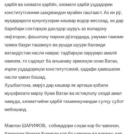
ҳарбӣ ва хизмати ҳарбӣ», хизмати ҳарбӣ уҳдадории
конститутсионии шаҳрвандон муайян гаштааст. Аз ин рӯ,
муқаррароти қонунгузории кишвар водор месозад, ки дар
баробари сохторҳои дахлдор шуруъ аз волидону
омӯзгорон, фаъолону пирони рӯзгордида, умуман тамоми
ҷомеа баҳри ташаккул ва рушди шуури баланди
ватандӯстии насли наврас тадбирҳои заруриро амалӣ
намоем, то садоқат ба анъанаву ормонҳои олии Ватан,
иҷрои уҳдадориҳои конститутсионӣ, ҳадафи ҳамешагии
насли ҷавон бошад.
Хушбахтона, имрӯз дар кишвар як артиши қобили
муҳофизати марзу буми Ватан ва истиқлолу озодӣ амал
намуда, хизматчиёни ҳарбӣ таъминкунандаи сулҳу субот
мебошанд.
Мавлон ШАРИФОВ, собиқадори соҳаи кор бо ҷавонон,
барандаи Ҷоизаи Кумитаи кор бо ҷавонон ва варзиш дар