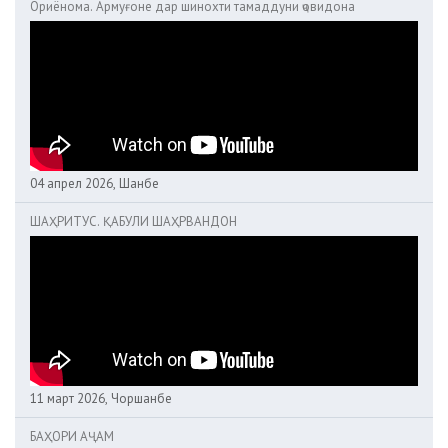
Ориёнома. Армуғоне дар шинохти тамаддуни ҷовидона
04 апрел 2026, Шанбе
ШАҲРИТУС. ҚАБУЛИ ШАҲРВАНДОН
11 март 2026, Чоршанбе
БАҲОРИ АҶАМ