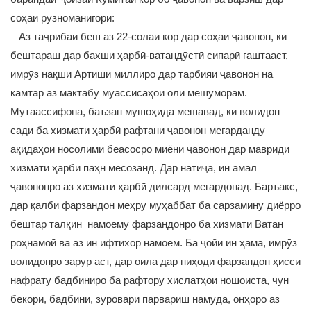
соҳаи рӯзноманигорӣ:
– Аз таҷрибаи беш аз 22-солаи кор дар соҳаи ҷавонон, ки
бештараш дар бахши ҳарбӣ-ватандӯстӣ сипарӣ гаштааст,
имрӯз нақши Артиши миллиро дар тарбияи ҷавонон на
камтар аз мактабу муассисаҳои олӣ мешуморам.
Мутаассифона, баъзан мушоҳида мешавад, ки волидон
сади ба хизмати ҳарбӣ рафтани ҷавонон мегарданду
ақидаҳои носолими беасосро миёни ҷавонон дар мавриди
хизмати ҳарбӣ паҳн месозанд. Дар натиҷа, ин амал
ҷавононро аз хизмати ҳарбӣ дилсард мегардонад. Баръакс,
дар қалби фарзандон меҳру муҳаббат ба сарзамину диёрро
бештар талқин намоему фарзандонро ба хизмати Ватан
роҳнамоӣ ва аз ин ифтихор намоем. Ба ҷойи ин ҳама, имрӯз
волидонро зарур аст, дар оила дар ниҳоди фарзандон ҳисси
нафрату бадбиниро ба рафтору хислатҳои ношоиста, чун
бекорӣ, бадбинӣ, зӯроварӣ парвариш намуда, онҳоро аз