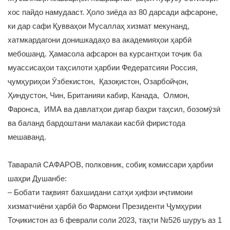
хос пайдо намудааст. Ҳоло зиёда аз 80 дарсади афсароне,
ки дар сафи Қувваҳои Мусаллаҳ хизмат мекунанд,
хатмкардагони донишкадаҳо ва академияҳои ҳарбӣ
мебошанд. Ҳамасола афсарон ва курсантҳои тоҷик ба
муассисаҳои таҳсилоти ҳарбии Федератсияи Россия,
ҷумҳуриҳои Ӯзбекистон, Қазоқистон, Озарбойҷон,
Ҳиндустон, Чин, Британияи кабир, Канада, Олмон,
Фаронса, ИМА ва давлатҳои дигар баҳри таҳсил, бозомӯзӣ
ва баланд бардоштани малакаи касбӣ фиристода
мешаванд.
Таваралӣ САФАРОВ, полковник, собиқ комиссари ҳарбии
шаҳри Душанбе:
– Бобати тақвият бахшидани сатҳи ҳифзи иҷтимоии
хизматчиёни ҳарбӣ бо Фармони Президенти Ҷумҳурии
Тоҷикистон аз 6 феврали соли 2023, таҳти №526 шуруъ аз 1