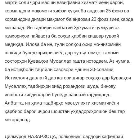
марти соли ҷорӣ маоши вазифавии хизматчиёни ҳарбӣ,
кормандони мақомоти ҳифзи ҳуқуқ ба андозаи 25 фоиз ва
кормандони дигари мақомот ба андозаи 20 фоиз зиёд карда
мешавад. Ин тадбири навбатии Ҳукумати ҷумҳурӣ аз
ғамхориҳои пайваста ба соҳаи ҳарбии кишвар гувоҳӣ
медиҳад. Илова ба ин, тули солҳои охир мо-низомиён
шоҳиди бунёдкориҳои зиёд дар ҷузъу томҳо, тамоми
сохторҳои Қувваҳои Мусаллаҳ гашта истодаем. Аз ҷумла,
ба истиқболи таҷлили сазовори Ҷашни 30-солагии
Истиқлоли давлатӣ дар қатори дигар соҳаҳо дар Қувваҳои
Мусаллаҳ тадбирҳои зиёд роҳандозӣ шуда, бинову
иншооти зиёди ҳарбӣ бунёду навсозӣ гардиданд.
Албатта, ин ҳама тадбирҳо масъулияти хизматчиёни
ҳарбиро барои иҷрои шоистаи уҳдадориҳояшон бештар
мегардонад.
Дилмурод НАЗАРЗОДА, полковник, сардори кафедраи