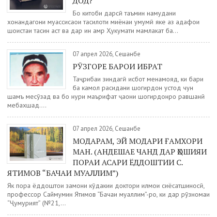
ДОД?
Бо китоби дарсӣ таъмин намудани
хонандагони муассисаҳои таҳсилоти миёнаи умумӣ яке аз ҳадафҳои
шоистаи таҳсин аст ва дар ин амр Ҳукумати мамлакат ба...
07 апрел 2026, Сешанбе
РӮЗГОРЕ БАРОИ ИБРАТ
Таҷрибаи зиндагӣ исбот менамояд, ки баҳри
ба камол расидани шогирдон устод чун
шамъ месӯзад ва бо нури маърифат ҷаҳони шогирдонро равшанӣ
мебахшад....
07 апрел 2026, Сешанбе
МОДАРАМ, ЭЙ МОДАРИ ҒАМХОРИ
МАН. (АНДЕШАЕ ЧАНД ДАР ҲОШИЯИ
ПОРАИ АСАРИ ЁДДОШТИИ С.
ЯТИМОВ “БАЧАИ МУАЛЛИМ”)
Як пора ёддоштҳои замони кӯдакии доктори илмҳои сиёсатшиносӣ,
профессор Саймумин Ятимов “Бачаи муаллим”-ро, ки дар рӯзномаи
“Ҷумҳурият” (№21,...