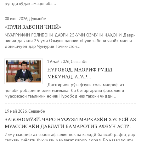
рушди кӯдак ҳамаҷониба...
08 июн 2026, Душанбе
«ПУЛИ ЗАБОНИ ЧИНӢ»
МУАРРИФИИ ҒОЛИБОНИ ДАВРИ 25-УМИ ОЗМУНИ ҶАҲОНӢ Даври
ниҳоии даъвати 25-уми Озмуни ҷаҳонии «Пули забони чинӣ» миёни
донишҷӯён дар Ҷумҳурии Тоҷикистон...
19 май 2026, Сешанбе
НУРОБОД. МАОРИФ РУШД
МЕКУНАД, АГАР...
Дастгириҳои рӯзафзуни соҳаи маориф аз
ҷониби роҳбарияти олии мамлакат ба беҳтаргардии фаъолияти
муассисаҳои таълимии ноҳияи Нуробод низ такони ҷиддӣ...
19 май 2026, Сешанбе
ЗАБОНОМӮЗӢ. ЧАРО НУФУЗИ МАРКАЗҲОИ ХУСУСӢ АЗ
МУАССИСАҲОИ ДАВЛАТӢ БАМАРОТИБ АФЗУН АСТ?!
Илму маориф аз соҳаҳои афзалиятнок ва калидӣ ба ҳисоб рафта, дар
сархати сиёсати Ҳукумати мамлакат қарор дорад. Бо назардошти