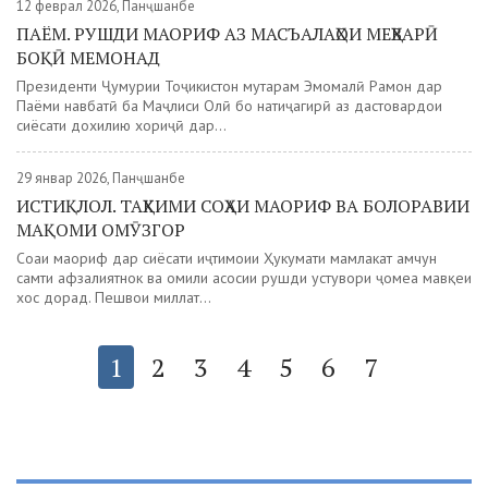
12 феврал 2026, Панҷшанбе
ПАЁМ. РУШДИ МАОРИФ АЗ МАСЪАЛАҲОИ МЕҲВАРӢ
БОҚӢ МЕМОНАД
Президенти Ҷумҳурии Тоҷикистон муҳтарам Эмомалӣ Раҳмон дар
Паёми навбатӣ ба Маҷлиси Олӣ бо натиҷагирӣ аз дастовардҳои
сиёсати дохилию хориҷӣ дар...
29 январ 2026, Панҷшанбе
ИСТИҚЛОЛ. ТАҲКИМИ СОҲАИ МАОРИФ ВА БОЛОРАВИИ
МАҚОМИ ОМӮЗГОР
Соҳаи маориф дар сиёсати иҷтимоии Ҳукумати мамлакат ҳамчун
самти афзалиятнок ва омили асосии рушди устувори ҷомеа мавқеи
хос дорад. Пешвои миллат...
1
2
3
4
5
6
7