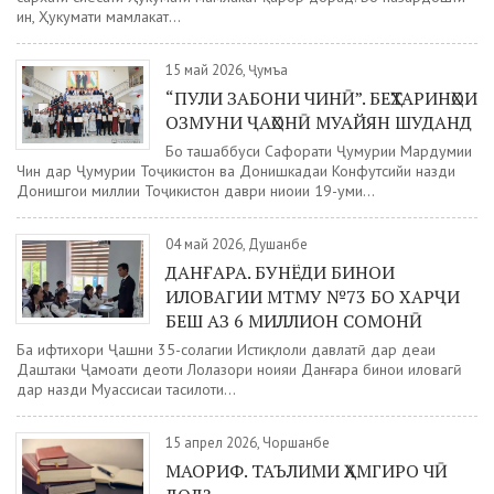
ин, Ҳукумати мамлакат...
15 май 2026, Ҷумъа
“ПУЛИ ЗАБОНИ ЧИНӢ”. БЕҲТАРИНҲОИ
ОЗМУНИ ҶАҲОНӢ МУАЙЯН ШУДАНД
Бо ташаббуси Сафорати Ҷумҳурии Мардумии
Чин дар Ҷумҳурии Тоҷикистон ва Донишкадаи Конфутсийи назди
Донишгоҳи миллии Тоҷикистон даври ниҳоии 19-уми...
04 май 2026, Душанбе
ДАНҒАРА. БУНЁДИ БИНОИ
ИЛОВАГИИ МТМУ №73 БО ХАРҶИ
БЕШ АЗ 6 МИЛЛИОН СОМОНӢ
Ба ифтихори Ҷашни 35-солагии Истиқлоли давлатӣ дар деҳаи
Даштаки Ҷамоати деҳоти Лолазори ноҳияи Данғара бинои иловагӣ
дар назди Муассисаи таҳсилоти...
15 апрел 2026, Чоршанбе
МАОРИФ. ТАЪЛИМИ ҲАМГИРО ЧӢ