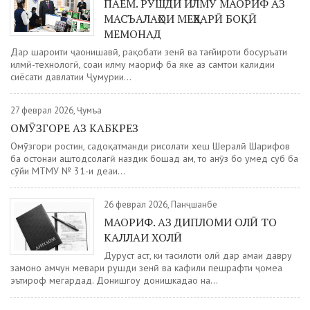
ПАЁМ. РУШДИ ИЛМУ МАОРИФ АЗ
МАСЪАЛАҲОИ МЕҲВАРӢ БОҚӢ
МЕМОНАД
Дар шароити ҷаҳонишавӣ, рақобати зеҳнӣ ва тағйироти босуръати
илмӣ-технологӣ, соҳаи илму маориф ба яке аз самтҳои калидии
сиёсати давлатии Ҷумҳурии...
27 феврал 2026, Ҷумъа
ОМӮЗГОРЕ АЗ КАБКРЕЗ
Омӯзгори ростин, садоқатманди рисолати хеш Шералӣ Шарифов
ба остонаи ҳаштодсолагӣ наздик бошад ҳам, то ҳанӯз бо умед субҳ ба
сӯйи МТМУ № 31-и деҳаи...
26 феврал 2026, Панҷшанбе
МАОРИФ. АЗ ДИПЛОМИ ОЛӢ ТО
КАЛЛАИ ХОЛӢ
Дуруст аст, ки таҳсилоти олӣ дар ҳамаи давру
замонҳо ҳамчун меҳвари рушди зеҳнӣ ва кафили пешрафти ҷомеа
эътироф мегардад. Донишгоҳу донишкадаҳо на...