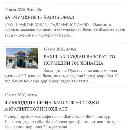
27 июл 2026, Душанбе
БА «ҶУМҲУРИЯТ» ҶАВОБ ОМАД
«ЛАХШ. МАКТАБ ВОҚЕАН САДАМАВИСТ АММО... Мақомоти
иҷроияи маҳаллии ҳокимияти давлатии ноҳияи Лахш ба Шумо ва ҳайати
эҷодии рӯзномаи «Ҷумҳурият» барои...
17 июл 2026, Ҷумъа
ЛАХШ. АЗ ВАЪДАИ ВАЗОРАТ ТО
НОУМЕДИИ 700 ХОНАНДА
Хонандагони Муассисаи таҳсилоти миёнаи
умумии № 2-и ноҳияи Лахш, воқеъ дар деҳаи Чорсӯ, тақрибан 10
сол боз аз ноилоҷӣ дар бинои садамавӣ таҳсил...
10 июл 2026, Ҷумъа
ШАМСИДДИН ШОҲИН. МАОРИФ АЗ СОҲАҲОИ
АФЗАЛИЯТНОКИ НОҲИЯ АСТ
Мудири шуъбаи маорифи ноҳияи Шамсиддин Шоҳин Баҳодур
Давлатзода дар суҳбат ба хабарнигори рӯзнома иттилоъ дод, ки
айни замон дар ноҳия 51 муассисаи...