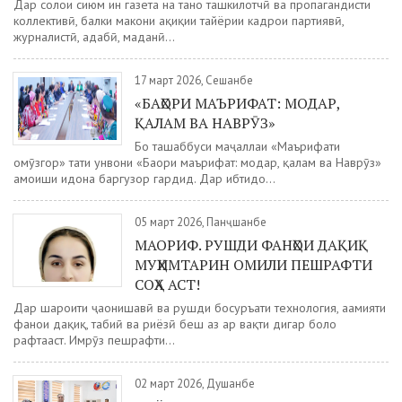
Дар солҳои сиюм ин газета на танҳо ташкилотчӣ ва пропагандисти
коллективӣ, балки макони ҳақиқии тайёрии кадрҳои партиявӣ,
журналистӣ, адабӣ, маданӣ...
17 март 2026, Сешанбе
«БАҲОРИ МАЪРИФАТ: МОДАР,
ҚАЛАМ ВА НАВРӮЗ»
Бо ташаббуси маҷаллаи «Маърифати
омӯзгор» таҳти унвони «Баҳори маърифат: модар, қалам ва Наврӯз»
ҳамоиши идона баргузор гардид. Дар ибтидо...
05 март 2026, Панҷшанбе
МАОРИФ. РУШДИ ФАНҲОИ ДАҚИҚ
МУҲИМТАРИН ОМИЛИ ПЕШРАФТИ
СОҲА АСТ!
Дар шароити ҷаҳонишавӣ ва рушди босуръати технология, аҳамияти
фанҳои дақиқ, табиӣ ва риёзӣ беш аз ҳар вақти дигар боло
рафтааст. Имрӯз пешрафти...
02 март 2026, Душанбе