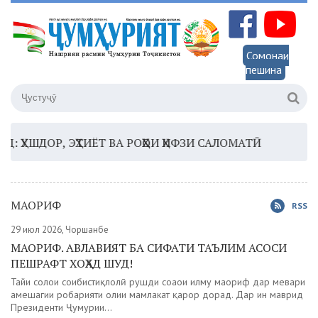
Сомонаи
пешина
ДОР, ЭҲТИЁТ ВА РОҲҲОИ ҲИФЗИ САЛОМАТӢ
16:35 –
ШО
МАОРИФ
RSS
29 июл 2026, Чоршанбе
МАОРИФ. АВЛАВИЯТ БА СИФАТИ ТАЪЛИМ АСОСИ
ПЕШРАФТ ХОҲАД ШУД!
Тайи солҳои соҳибистиқлолӣ рушди соҳаҳои илму маориф дар меҳвари
ҳамешагии роҳбарияти олии мамлакат қарор дорад. Дар ин маврид
Президенти Ҷумҳурии...