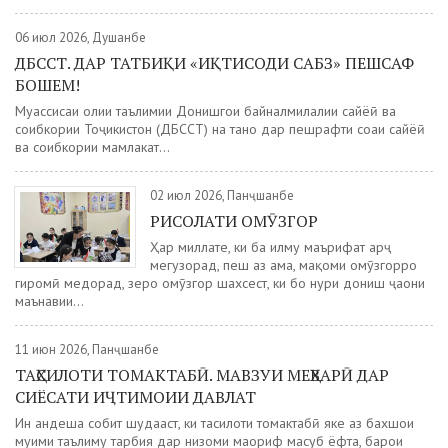
06 июл 2026, Душанбе
ДБССТ. ДАР ТАТБИҚИ «ИҚТИСОДИ САБЗ» ПЕШСАФ
БОШЕМ!
Муассисаи олии таълимии Донишгоҳи байналмилалии сайёҳӣ ва
соҳибкории Тоҷикистон (ДБССТ) на танҳо дар пешрафти соҳаи сайёҳӣ
ва соҳибкории мамлакат...
02 июл 2026, Панҷшанбе
РИСОЛАТИ ОМӮЗГОР
Ҳар миллате, ки ба илму маърифат арҷ
мегузорад, пеш аз ҳама, мақоми омӯзгорро
гиромӣ медорад, зеро омӯзгор шахсест, ки бо нури дониш ҷаҳони
маънавии...
11 июн 2026, Панҷшанбе
ТАҲСИЛОТИ ТОМАКТАБӢ. МАВЗУИ МЕҲВАРӢ ДАР
СИЁСАТИ ИҶТИМОИИ ДАВЛАТ
Ин андеша собит шудааст, ки таҳсилоти томактабӣ яке аз бахшҳои
муҳими таълиму тарбия дар низоми маориф маҳсуб ёфта, барои