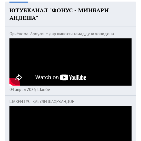
ЮТУБКАНАЛ "ФОНУС - МИНБАРИ
АНДЕША"
Ориёнома. Армуғоне дар шинохти тамаддуни ҷовидона
04 апрел 2026, Шанбе
ШАҲРИТУС. ҚАБУЛИ ШАҲРВАНДОН