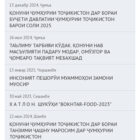
13 декабр 2024, Ҷумъа
ҚОНУНИ ҶУМҲУРИИ ТОҶИКИСТОН ДАР БОРАИ
БУҶЕТИ ДАВЛАТИИ ҶУМҲУРИИ ТОҶИКИСТОН
БАРОИ СОЛИ 2025
26 июл 2024, Ҷумъа
ТАЪЛИМУ ТАРБИЯИ КӮДАК. ҚОНУНИ НАВ
МАСЪУЛИЯТИ ПАДАРУ МОДАР, ОМӮЗГОР ВА
ҶОМЕАРО ТАҚВИЯТ МЕБАХШАД
15 январ 2025, Чоршанбе
ИНСОНИЯТ ПЕШОРӮИ МУАММОҲОИ ЗАМОНИ
МУОСИР
30 май 2023, Сешанбе
Х А Т Л О Н. ШУКӮҲИ "BOKHTAR-FOOD-2023"
22 июн 2024, Шанбе
ҚОНУНИ ҶУМҲУРИИ ТОҶИКИСТОН ДАР БОРАИ
ТАНЗИМИ ҶАШНУ МАРОСИМ ДАР ҶУМҲУРИИ
ТОҶИКИСТОН