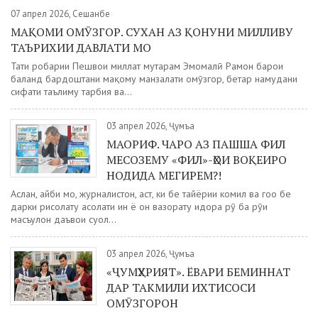
07 апрел 2026, Сешанбе
МАҚОМИ ОМӮЗГОР. СУХАН АЗ ҚОНУНИ МИЛЛИВУ
ТАЪРИХИИ ДАВЛАТИ МО
Таҳти роҳбарии Пешвои миллат муҳтарам Эмомалӣ Раҳмон барои
баланд бардоштани мақому манзалати омӯзгор, беҳтар намудани
сифати таълиму тарбия ва...
03 апрел 2026, Ҷумъа
МАОРИФ. ЧАРО АЗ ПАШША ФИЛ
МЕСОЗЕМУ «ФИЛ»-ҲОИ ВОҚЕИРО
НОДИДА МЕГИРЕМ?!
Аслан, айби мо, журналистон, аст, ки бе тайёрии комил ва гоҳо бе
дарки рисолату асолати ин ё он вазорату идора рӯ ба рӯи
масъулон даъвои суол...
03 апрел 2026, Ҷумъа
«ҶУМҲУРИЯТ». ЁВАРИ БЕМИННАТ
ДАР ТАКМИЛИ ИХТИСОСИ
ОМӮЗГОРОН