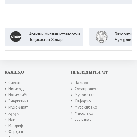
Агентии миллии иттилоотии
Вазорати корҳои хо
Тоҷикистон Ховар
Ҷумҳурии Тоҷикисто
БАХШҲО
ПРЕЗИДЕНТИ ҶТ
Сиёсат
Паёмҳо
Иқтисод
Суханрониҳо
Иҷтимоиёт
Мулоқотҳо
Энергетика
Сафарҳо
Муҳоҷират
Мусоҳибаҳо
Ҳуқуқ
Мақолаҳо
Илм
Барқияҳо
Маориф
Фарҳанг