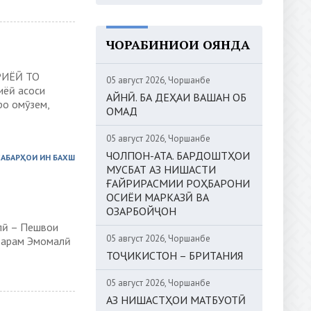
ЧОРАБИНИҲОИ ОЯНДА
РИЁӢ ТО
05 август 2026, Чоршанбе
ёӣ асоси
АЙНӢ. БА ДЕҲАИ ВАШАН ОБ
ро омӯзем,
ОМАД
05 август 2026, Чоршанбе
ЧОЛПОН-АТА. БАРДОШТҲОИ
ХАБАРҲОИ ИН БАХШ
МУСБАТ АЗ НИШАСТИ
ҒАЙРИРАСМИИ РОҲБАРОНИ
ОСИЁИ МАРКАЗӢ ВА
ОЗАРБОЙҶОН
лӣ – Пешвои
05 август 2026, Чоршанбе
тарам Эмомалӣ
ТОҶИКИСТОН – БРИТАНИЯ
05 август 2026, Чоршанбе
АЗ НИШАСТҲОИ МАТБУОТӢ