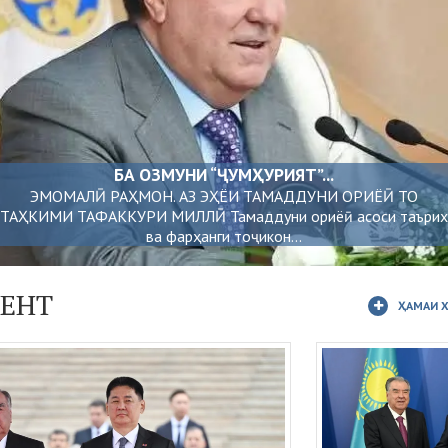
БА ОЗМУНИ “ҶУМҲУРИЯТ”...
ЭМОМАЛӢ РАҲМОН. АЗ ЭҲЁИ ТАМАДДУНИ ОРИЁӢ ТО
ТАҲКИМИ ТАФАККУРИ МИЛЛӢ Тамаддуни ориёӣ асоси таърих
ва фарҳанги тоҷикон...
ЕНТ
ҲАМАИ 