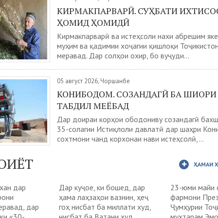
КИРМАКПАРВАРӢ. СУҲБАТИ ИХТИСО
ҲОМИД ҲОМИДӢ
Кирмакпарварӣ ва истеҳсоли нахи абрешим яке
муҳим ва қадимии хоҷагии қишлоқи Тоҷикисто
меравад. Дар солҳои охир, бо вуҷуди...
05 август 2026, Чоршанбе
КОНИБОДОМ. СОЗАНДАГӢ БА ШИОР
ТАБДИЛ МЕЁБАД
Дар доираи корҳои ободониву созандагӣ бах
35-солагии Истиқлоли давлатӣ дар шаҳри Ко
сохтмони чанд корхонаи нави истеҳсолӣ,...
ОИЁТ
ҲАМАИ 
ухан дар
Дар куҷое, ки бошед, дар
23-юми майи 
рони
ҳама лаҳзаҳои вазнин, ҳеҷ
фармони Пре
еравад, дар
гоҳ нисбат ба миллати худ,
Ҷумҳурии Тоҷ
ки «30-
нисбат ба Ватани худ,
муҳтарам Эм