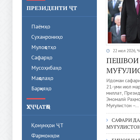
ПРЕЗИДЕНТИ ҶТ
Паёмҳо
Суханрониҳо
Мулоқотҳо
22 июл 2026, 
Сафарҳо
ПЕШВОИ
Мусоҳибаҳо
МУҒУЛИ
Мақолаҳо
Идомаи сафари
21-уми июл ма
Барқияҳо
миллат, Прези
Эмомалӣ Раҳмо
Муғулистон –...
ҲУҶҶАТҲО
САФАРИ Д
Қонунҳои ҶТ
МУҒУЛИСТО
Фармонҳои