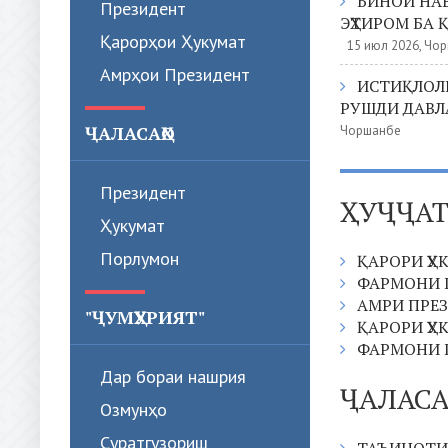
БИНОИ НА
Президент
ЭҲТИРОМ БА 
Қарорҳои Ҳукумат
15 июл 2026, Чо
Амрҳои Президент
ИСТИҚЛОЛИ
РУШДИ ДАВЛ
ҶАЛАСАҲО
Чоршанбе
Президент
ҲУҶҶА
Ҳукумат
Порлумон
ҚАРОРИ ҲУ
ФАРМОНИ 
АМРИ ПРЕ
"ҶУМҲУРИЯТ"
ҚАРОРИ ҲУ
ФАРМОНИ 
Дар бораи нашрия
ҶАЛАС
Озмунҳо
Суратгузориш