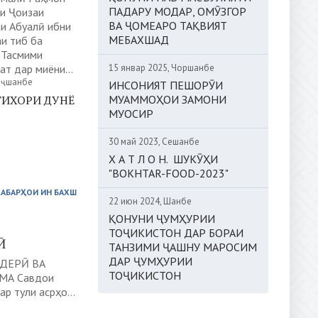
ПАДАРУ МОДАР, ОМӮЗГОР
си Ҷоизаи
ВА ҶОМЕАРО ТАҚВИЯТ
и Абуалӣ ибни
МЕБАХШАД
и тиб ба
 Тасмими
15 январ 2025, Чоршанбе
ат дар миёни...
анҷшанбе
ИНСОНИЯТ ПЕШОРӮИ
МУАММОҲОИ ЗАМОНИ
ТИХОРИ ДУНЁ
МУОСИР
30 май 2023, Сешанбе
Х А Т Л О Н. ШУКӮҲИ
"BOKHTAR-FOOD-2023"
ХАБАРҲОИ ИН БАХШ
22 июн 2024, Шанбе
ҚОНУНИ ҶУМҲУРИИ
ТОҶИКИСТОН ДАР БОРАИ
Ӣ
ТАНЗИМИ ҶАШНУ МАРОСИМ
ДАР ҶУМҲУРИИ
ДЕРӢ ВА
ТОҶИКИСТОН
А Савдои
р тули асрҳо...