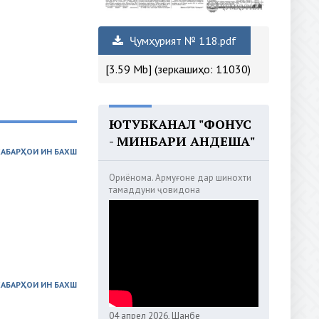
Ҷумҳурият № 118.pdf
[3.59 Mb] (зеркашиҳо: 11030)
ЮТУБКАНАЛ "ФОНУС
- МИНБАРИ АНДЕША"
ХАБАРҲОИ ИН БАХШ
Ориёнома. Армуғоне дар шинохти
тамаддуни ҷовидона
ХАБАРҲОИ ИН БАХШ
04 апрел 2026, Шанбе