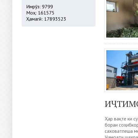
Имрӯз: 9799
Моҳ: 161575
Ҳамагӣ: 17893523
ИҶТИМ
Ҳар вақте ки с
бораи соҳибко
саховатпеша м
Ҷамоати шаҳра