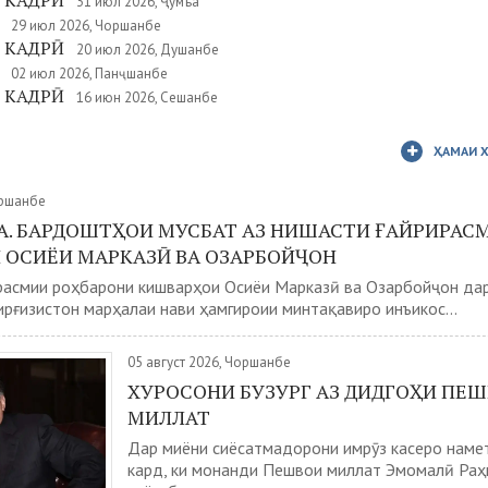
 КАДРӢ
31 июл 2026, Ҷумъа
29 июл 2026, Чоршанбе
 КАДРӢ
20 июл 2026, Душанбе
02 июл 2026, Панҷшанбе
 КАДРӢ
16 июн 2026, Сешанбе
ҲАМАИ 
оршанбе
А. БАРДОШТҲОИ МУСБАТ АЗ НИШАСТИ ҒАЙРИРАС
 ОСИЁИ МАРКАЗӢ ВА ОЗАРБОЙҶОН
расмии роҳбарони кишварҳои Осиёи Марказӣ ва Озарбойҷон да
рғизистон марҳалаи нави ҳамгироии минтақавиро инъикос...
05 август 2026, Чоршанбе
ХУРОСОНИ БУЗУРГ АЗ ДИДГОҲИ ПЕ
МИЛЛАТ
Дар миёни сиёсатмадорони имрӯз касеро наме
кард, ки монанди Пешвои миллат Эмомалӣ Раҳ