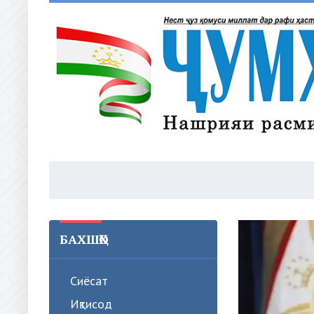
БАХШҲО
Сиёсат
Иқтисод