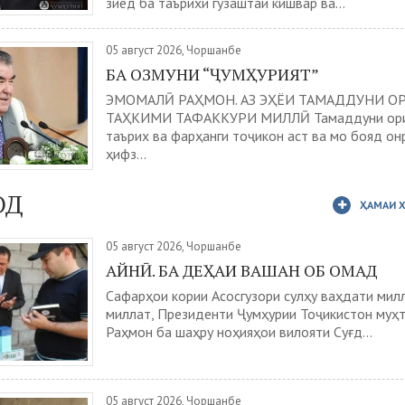
зиёд ба таърихи гузаштаи кишвар ва...
05 август 2026, Чоршанбе
БА ОЗМУНИ “ҶУМҲУРИЯТ”
ЭМОМАЛӢ РАҲМОН. АЗ ЭҲЁИ ТАМАДДУНИ О
ТАҲКИМИ ТАФАККУРИ МИЛЛӢ Тамаддуни ори
таърих ва фарҳанги тоҷикон аст ва мо бояд он
ҳифз...
ОД
ҲАМАИ 
05 август 2026, Чоршанбе
АЙНӢ. БА ДЕҲАИ ВАШАН ОБ ОМАД
Сафарҳои кории Асосгузори сулҳу ваҳдати мил
миллат, Президенти Ҷумҳурии Тоҷикистон муҳ
Раҳмон ба шаҳру ноҳияҳои вилояти Суғд...
05 август 2026, Чоршанбе