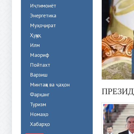
Иҷтимоиёт
Энергетика
Муҳоҷират
Ҳуқуқ
Илм
 ПАС АЗ МУЗОКИРОТ БО
Маориф
Н УХНААГИЙН ХУРЭЛСУХ...
Пойтахт
таҳои ахбори омма! Хонумҳо ва
 Президенти муҳтарам, ҷаноби...
Варзиш
Минтақа ва ҷаҳон
ПРЕЗИД
Фарҳанг
Туризм
Номаҳо
Хабарҳо