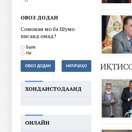
31
ОВОЗ ДОДАН
Сомонаи мо ба Шумо
писанд омад?
Бале
Не
ИҚТИС
ОВОЗ ДОДАН
НАТИҶАҲО
ХОНДАИСТОДААНД
ОНЛАЙН