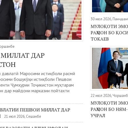
30 июл 2026, Панҷшан
МУЛОҚОТИ ЭМ
РАҲМОН БО ҚО
ТОКАЕВ
Чоршанбе
 МИЛЛАТ ДАР
СТОН
 давлатӣ Маросими истиқболи расмӣ
росими бошукӯҳи истиқболи Пешвои
денти Ҷумҳурии Тоҷикистон муҳтарам
н дар майдони марказии пойтахти
22 июл 2026, Чоршан
МУЛОҚОТИ ЭМ
РАҲМОН БО НЯМ
АВЛАТИИ ПЕШВОИ МИЛЛАТ ДАР
УЧРАЛ
Н
21 июл 2026, Сешанбе