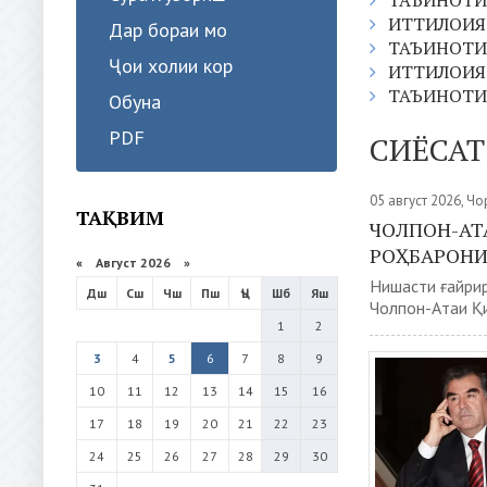
ТАЪИНОТИ
ИТТИЛОИЯ
Дар бораи мо
ТАЪИНОТИ
Ҷои холии кор
ИТТИЛОИЯ
ТАЪИНОТИ
Обуна
PDF
СИЁСАТ
05 август 2026, Ч
ТАҚВИМ
ЧОЛПОН-АТ
РОҲБАРОНИ
«
Август 2026 »
Нишасти ғайри
Дш
Сш
Чш
Пш
Ҷъ
Шб
Яш
Чолпон-Атаи Қи
1
2
3
4
5
6
7
8
9
10
11
12
13
14
15
16
17
18
19
20
21
22
23
24
25
26
27
28
29
30