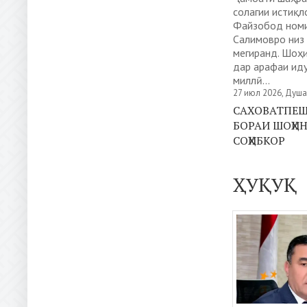
солагии истиқл
Файзобод ном
Салимовро низ
мегиранд. Шоҳ
дар арафаи ид
миллӣ...
27 июл 2026, Душ
САХОВАТПЕШ
БОРАИ ШОҲИ
СОҲИБКОР
ҲУҚУҚ