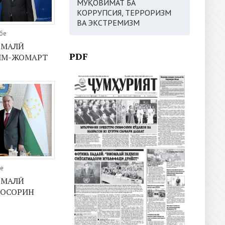
МУҚОВИМАТ БА
КОРРУПСИЯ, ТЕРРОРИЗМ
ВА ЭКСТРЕМИЗМ
бе
ОМАЛӢ
PDF
СИМ-ЖОМАРТ
бе
ОМАЛӢ
-ОСОРИН