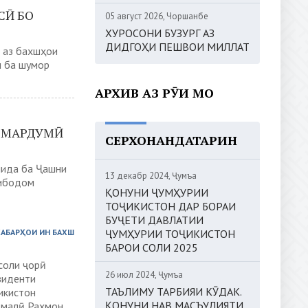
СӢ БО
05 август 2026, Чоршанбе
ХУРОСОНИ БУЗУРГ АЗ
ДИДГОҲИ ПЕШВОИ МИЛЛАТ
 аз бахшҳои
н ба шумор
АРХИВ АЗ РӮИ МОҲ
И МАРДУМӢ
СЕРХОНАНДАТАРИН
шида ба Ҷашни
13 декабр 2024, Ҷумъа
нибодом
ҚОНУНИ ҶУМҲУРИИ
ТОҶИКИСТОН ДАР БОРАИ
БУҶЕТИ ДАВЛАТИИ
ХАБАРҲОИ ИН БАХШ
ҶУМҲУРИИ ТОҶИКИСТОН
БАРОИ СОЛИ 2025
соли ҷорӣ
26 июл 2024, Ҷумъа
зиденти
ТАЪЛИМУ ТАРБИЯИ КӮДАК.
икистон
ҚОНУНИ НАВ МАСЪУЛИЯТИ
омалӣ Раҳмон