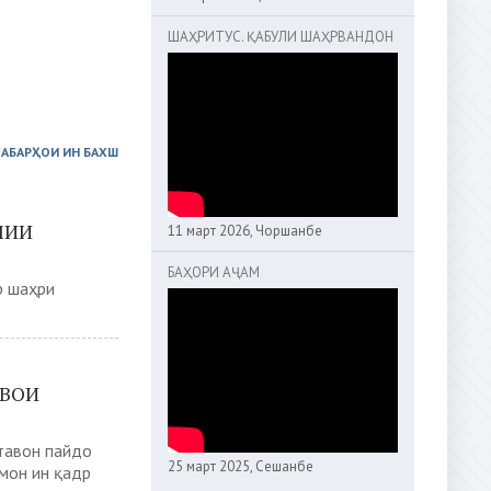
ШАҲРИТУС. ҚАБУЛИ ШАҲРВАНДОН
ХАБАРҲОИ ИН БАХШ
МИИ
11 март 2026, Чоршанбе
БАҲОРИ АҶАМ
р шаҳри
ШВОИ
тавон пайдо
25 март 2025, Сешанбе
мон ин қадр