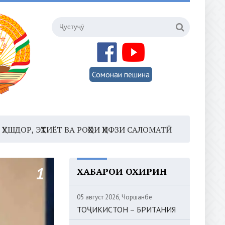
Сомонаи пешина
ЁТ ВА РОҲҲОИ ҲИФЗИ САЛОМАТӢ
16:35 –
ШОМИ ШАНБ
ХАБАРҲОИ ОХИРИН
05 август 2026, Чоршанбе
ТОҶИКИСТОН – БРИТАНИЯ