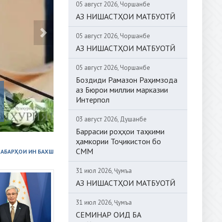
05 август 2026, Чоршанбе
АЗ НИШАСТҲОИ МАТБУОТӢ
05 август 2026, Чоршанбе
АЗ НИШАСТҲОИ МАТБУОТӢ
05 август 2026, Чоршанбе
Боздиди Рамазон Раҳимзода
аз Бюрои миллии марказии
БОХТАР. БО СИМОИ НАВ 
Интерпол
Дар шаҳри Бохтар ба ифтихори
давлатӣ бунёди беш аз 260 иншоо
03 август 2026, Душанбе
Баррасии роҳҳои таҳкими
ҳамкории Тоҷикистон бо
СММ
ХАБАРҲОИ ИН БАХШ
31 июл 2026, Ҷумъа
АЗ НИШАСТҲОИ МАТБУОТӢ
31 июл 2026, Ҷумъа
СЕМИНАР ОИД БА