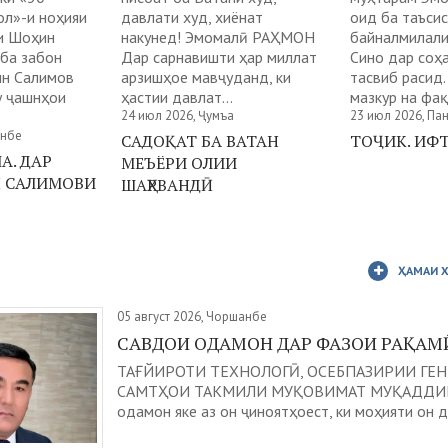
ол»-и ноҳияи
давлати худ, хиёнат
оид ба таъси
и Шоҳин
накунед! Эмомалӣ РАҲМОН
байналмилали
 ба забон
Дар сарнавишти ҳар миллат
Сино дар соҳа
ин Салимов
арзишҳое мавҷуданд, ки
тасвиб расид.
у ҷашнҳои
ҳастии давлат...
мазкур на фақ
24 июл 2026, Ҷумъа
23 июл 2026, П
анбе
САДОҚАТ БА ВАТАН
ТОҶИК. ИФ
А. ДАР
МЕЪЁРИ ОЛИИ
Н САЛИМОВИ
ШАҲРВАНДӢ
ҲАМАИ 
05 август 2026, Чоршанбе
САВДОИ ОДАМОН ДАР ФАЗОИ РАҚАМ
ТАҒЙИРОТИ ТЕХНОЛОГӢ, ОСЕБПАЗИРИИ ГЕН
САМТҲОИ ТАКМИЛИ МУҚОВИМАТ МУҚАДДИМ
одамон яке аз он ҷиноятҳоест, ки моҳияти он да