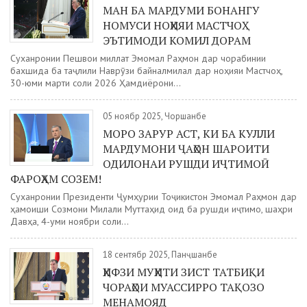
МАН БА МАРДУМИ БОНАНГУ
НОМУСИ НОҲИЯИ МАСТЧОҲ
ЭЪТИМОДИ КОМИЛ ДОРАМ
Суханронии Пешвои миллат Эмомалӣ Раҳмон дар чорабинии
бахшида ба таҷлили Наврӯзи байналмилалӣ дар ноҳияи Мастчоҳ,
30-юми марти соли 2026 Ҳамдиёрони...
05 ноябр 2025, Чоршанбе
МОРО ЗАРУР АСТ, КИ БА КУЛЛИ
МАРДУМОНИ ҶАҲОН ШАРОИТИ
ОДИЛОНАИ РУШДИ ИҶТИМОӢ
ФАРОҲАМ СОЗЕМ!
Суханронии Президенти Ҷумҳурии Тоҷикистон Эмомалӣ Раҳмон дар
ҳамоиши Созмони Милали Муттаҳид оид ба рушди иҷтимоӣ, шаҳри
Давҳа, 4-уми ноябри соли...
18 сентябр 2025, Панҷшанбе
ҲИФЗИ МУҲИТИ ЗИСТ ТАТБИҚИ
ЧОРАҲОИ МУАССИРРО ТАҚОЗО
МЕНАМОЯД