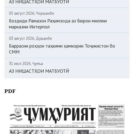
АЗ НИШАСТҲОИ МАТБУОТӢ
05 август 2026, Чоршанбе
Боздиди Рамазон Раҳимзода аз Бюрои миллии
марказии Интерпол
03 август 2026, Душанбе
Баррасии роҳҳои таҳкими ҳамкории Тоҷикистон бо
СММ
31 июл 2026, Ҷумъа
АЗ НИШАСТҲОИ МАТБУОТӢ
PDF