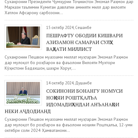
Суханронии Президенти Ҷумҳурии Тоҷикистон Эмомалӣ Раҳмон дар
Маркази таълимии Кумитаи давлатии амнияти миллӣ дар вилояти
Хатлон Афсарону сарбозони...
15 октябр 2024, Сешанбе
ПЕШРАФТУ ОБОДИИ КИШВАРИ
АЗИЗАМОН САМАРАИ СУЛҲУ
ВАҲДАТИ МИЛЛИСТ
Суханронии Пешвои муаззами миллат муҳтарам Эмомалӣ Раҳмон
дар мулоқот бо роҳбарон ва фаъолони Вилояти Мухтори
Кӯҳистони Бадахшон, шаҳри Хоруғ,...
14 октябр 2024, Душанбе
СОКИНОНИ БОНАНГУ НОМУСИ
НОҲИЯИ РОШТҚАЛЪА
ИДОМАДИҲАНДАИ АНЪАНАҲОИ
НЕКИ АҶДОДИАНД
Cуханронии Пешвои муаззами миллат муҳтарам Эмомалӣ Раҳмон
дар мулоқот бо роҳбарон ва фаъолони ноҳияи Роштқалъа, 12-уми
октябри соли 2024 Ҳамватанони...