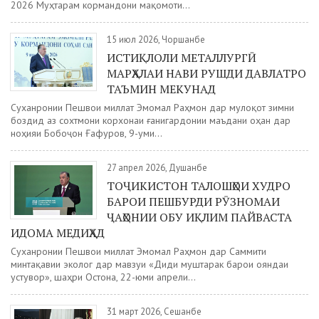
2026 Муҳтарам кормандони мақомоти...
15 июл 2026, Чоршанбе
ИСТИҚЛОЛИ МЕТАЛЛУРГӢ
МАРҲАЛАИ НАВИ РУШДИ ДАВЛАТРО
ТАЪМИН МЕКУНАД
Суханронии Пешвои миллат Эмомалӣ Раҳмон дар мулоқот зимни
боздид аз сохтмони корхонаи ғанигардонии маъдани оҳан дар
ноҳияи Бобоҷон Ғафуров, 9-уми...
27 апрел 2026, Душанбе
ТОҶИКИСТОН ТАЛОШҲОИ ХУДРО
БАРОИ ПЕШБУРДИ РӮЗНОМАИ
ҶАҲОНИИ ОБУ ИҚЛИМ ПАЙВАСТА
ИДОМА МЕДИҲАД
Суханронии Пешвои миллат Эмомалӣ Раҳмон дар Саммити
минтақавии экологӣ дар мавзуи «Диди муштарак барои ояндаи
устувор», шаҳри Остона, 22-юми апрели...
31 март 2026, Сешанбе