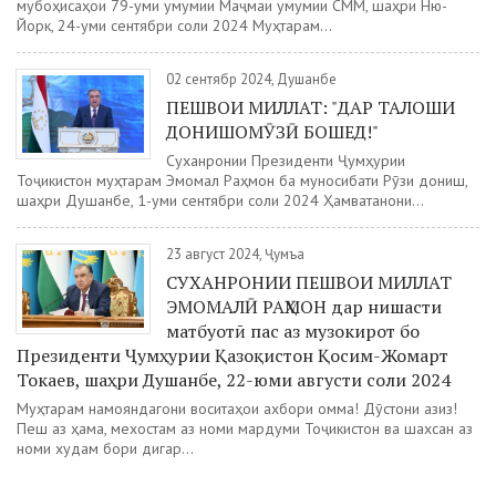
мубоҳисаҳои 79-уми умумии Маҷмаи умумии СММ, шаҳри Ню-
Йорк, 24-уми сентябри соли 2024 Муҳтарам...
02 сентябр 2024, Душанбе
ПЕШВОИ МИЛЛАТ: "ДАР ТАЛОШИ
ДОНИШОМӮЗӢ БОШЕД!"
Суханронии Президенти Ҷумҳурии
Тоҷикистон муҳтарам Эмомалӣ Раҳмон ба муносибати Рӯзи дониш,
шаҳри Душанбе, 1-уми сентябри соли 2024 Ҳамватанони...
23 август 2024, Ҷумъа
СУХАНРОНИИ ПЕШВОИ МИЛЛАТ
ЭМОМАЛӢ РАҲМОН дар нишасти
матбуотӣ пас аз музокирот бо
Президенти Ҷумҳурии Қазоқистон Қосим-Жомарт
Токаев, шаҳри Душанбе, 22-юми августи соли 2024
Муҳтарам намояндагони воситаҳои ахбори омма! Дӯстони азиз!
Пеш аз ҳама, мехостам аз номи мардуми Тоҷикистон ва шахсан аз
номи худам бори дигар...