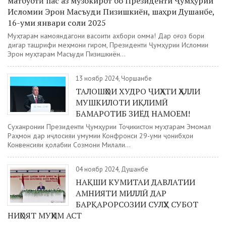
матбуотӣ пас аз музокирот бо Президенти Ҷумҳурии
Исломии Эрон Масъуди Пизишкиён, шаҳри Душанбе,
16-уми январи соли 2025
Муҳтарам намояндагони васоити ахбори омма! Дар оғоз бори
дигар ташрифи меҳмони гиромӣ, Президенти Ҷумҳурии Исломии
Эрон муҳтарам Масъуди Пизишкиён...
13 ноябр 2024, Чоршанбе
ТАЛОШҲОИ ХУДРО ҶИҲАТИ ҲАЛЛИ
МУШКИЛОТИ ИҚЛИМӢ
БАМАРОТИБ ЗИЁД НАМОЕМ!
Суханронии Президенти Ҷумҳурии Тоҷикистон муҳтарам Эмомалӣ
Раҳмон дар иҷлосияи умумии Конфронси 29-уми ҷонибҳои
Конвенсияи қолабии Созмони Милали...
04 ноябр 2024, Душанбе
НАҚШИ КУМИТАИ ДАВЛАТИИ
АМНИЯТИ МИЛЛӢ ДАР
БАРҚАРОРСОЗИИ СУЛҲУ СУБОТ
НИҲОЯТ МУҲИМ АСТ