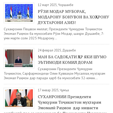
12 март 2025, Чоршанбе
РӮЗИ МОДАР МУБОРАК,
МОДАРОНУ БОНУВОН ВА ХОҲАРОНУ
ДУХТАРОНИ АЗИЗ!
Суханронии Пешвои миллат, Президенти Ҷумҳурии Тоҷикистон
Эмомалӣ Раҳмон ба муносибати Рӯзи Модар, шаҳри Душанбе, 7-
уми марти соли 2025 Модарону...
24 феврал 2025, Душанбе
МАН БА САДОҚАТИ ҲАР ЯКИ ШУМО
ЭЪТИМОДИ КОМИЛ ДОРАМ
Суханронии Президенти Ҷумҳурии
Тоҷикистон, Сарфармондеҳи Олии Қувваҳои Мусаллаҳ муҳтарам
Эмомалӣ Раҳмон дар паради ҳарбӣ ба муносибати 32-юмин...
17 январ 2025, Ҷумъа
СУХАНРОНИИ Президенти
Ҷумҳурии Тоҷикистон муҳтарам
Эмомалӣ Раҳмон дар нишасти