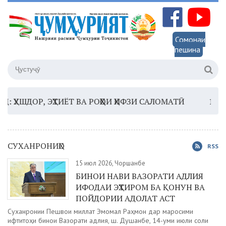
Сомонаи
пешина
Р, ЭҲТИЁТ ВА РОҲҲОИ ҲИФЗИ САЛОМАТӢ
16:35 –
ШОМ
СУХАНРОНИҲО
RSS
15 июл 2026, Чоршанбе
БИНОИ НАВИ ВАЗОРАТИ АДЛИЯ
ИФОДАИ ЭҲТИРОМ БА ҚОНУН ВА
ПОЙДОРИИ АДОЛАТ АСТ
Суханронии Пешвои миллат Эмомалӣ Раҳмон дар маросими
ифтитоҳи бинои Вазорати адлия, ш. Душанбе, 14-уми июли соли