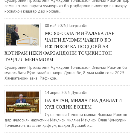
Суханронии Президенти Ҷумҳурии Тоҷикистон Эмомалӣ Раҳмон дар
семинар-машварати ҷумҳуриявӣ бо роҳбарони вилоятҳо ва шаҳру
ноҳияҳои кишвар дар ноҳияи...
08 май 2025, Панҷшанбе
МО 80-СОЛАГИИ ҒАЛАБА ДАР
ҶАНГИ ДУЮМИ ҶАҲОНРО БО
ИФТИХОР ВА ПОСДОРӢ АЗ
ХОТИРАИ НЕКИ ФАРЗАНДОНИ ТОҶИКИСТОН
ТАҶЛИЛ МЕНАМОЕМ
Суханронии Президенти Ҷумҳурии Тоҷикистон Эмомалӣ Раҳмон ба
муносибати Рӯзи ғалаба, шаҳри Душанбе, 8-уми майи соли 2025
Ҳамватанони азиз! Рафиқон...
14 апрел 2025, Душанбе
БА ВАТАН, МИЛЛАТ ВА ДАВЛАТИ
ХУД СОДИҚ БОШЕМ
Суханронии Пешвои миллат Эмомалӣ Раҳмон
дар иҷлосияи нахустини Маҷлиси миллии Маҷлиси Олии Ҷумҳурии
Тоҷикистон, даъвати ҳафтум, шаҳри Душанбе,...