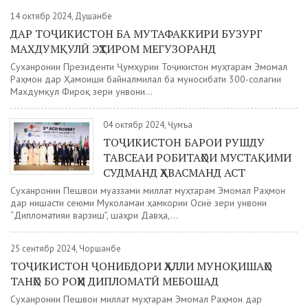
14 октябр 2024, Душанбе
ДАР ТОҶИКИСТОН БА МУТАФАККИРИ БУЗУРГ
МАХДУМҚУЛӢ ЭҲТИРОМ МЕГУЗОРАНД
Суханронии Президенти Ҷумҳурии Тоҷикистон муҳтарам Эмомалӣ
Раҳмон дар Ҳамоиши байналмилалӣ ба муносибати 300-солагии
Махдумқулӣ Фироқӣ зери унвони...
04 октябр 2024, Ҷумъа
ТОҶИКИСТОН БАРОИ РУШДУ
ТАВСЕАИ РОБИТАҲОИ МУСТАҚИМИ
СУДМАНД ҲАВАСМАНД АСТ
Суханронии Пешвои муаззами миллат муҳтарам Эмомалӣ Раҳмон
дар нишасти сеюми Муколамаи ҳамкории Осиё зери унвони
“Дипломатияи варзишӣ”, шаҳри Давҳа,...
25 сентябр 2024, Чоршанбе
ТОҶИКИСТОН ҶОНИБДОРИ ҲАЛЛИ МУНОҚИШАҲО
ТАНҲО БО РОҲИ ДИПЛОМАТӢ МЕБОШАД
Суханронии Пешвои миллат муҳтарам Эмомалӣ Раҳмон дар