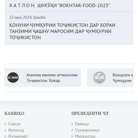
Х А Т Л О Н. ШУКӮҲИ "BOKHTAR-FOOD-2023"
22 июн 2024, Шанбе
ҚОНУНИ ҶУМҲУРИИ ТОҶИКИСТОН ДАР БОРАИ
ТАНЗИМИ ҶАШНУ МАРОСИМ ДАР ҶУМҲУРИИ
ТОҶИКИСТОН
Агентии миллии иттилоотии
Вазорати корҳои хори
Тоҷикистон Ховар
Ҷумҳурии Тоҷикистон
БАХШҲО
ПРЕЗИДЕНТИ ҶТ
Сиёсат
Паёмҳо
Иқтисод
Суханрониҳо
Иҷтимоиёт
Мулоқотҳо