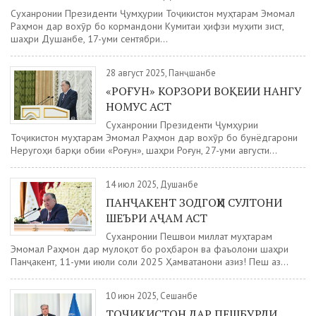
Суханронии Президенти Ҷумҳурии Тоҷикистон муҳтарам Эмомалӣ
Раҳмон дар вохӯрӣ бо кормандони Кумитаи ҳифзи муҳити зист,
шаҳри Душанбе, 17-уми сентябри...
28 август 2025, Панҷшанбе
«РОҒУН» КОРЗОРИ ВОҚЕИИ НАНГУ
НОМУС АСТ
Суханронии Президенти Ҷумҳурии
Тоҷикистон муҳтарам Эмомалӣ Раҳмон дар вохӯрӣ бо бунёдгарони
Неругоҳи барқи обии «Роғун», шаҳри Роғун, 27-уми августи...
14 июл 2025, Душанбе
ПАНҶАКЕНТ ЗОДГОҲИ СУЛТОНИ
ШЕЪРИ АҶАМ АСТ
Cуханронии Пешвои миллат муҳтарам
Эмомалӣ Раҳмон дар мулоқот бо роҳбарон ва фаъолони шаҳри
Панҷакент, 11-уми июли соли 2025 Ҳамватанони азиз! Пеш аз...
10 июн 2025, Сешанбе
ТОҶИКИСТОН ДАР ПЕШБУРДИ