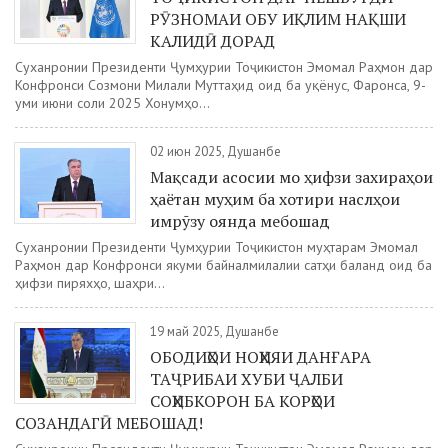
РӮЗНОМАИ ОБУ ИҚЛИМ НАҚШИ
КАЛИДӢ ДОРАД
Суханронии Президенти Ҷумҳурии Тоҷикистон Эмомалӣ Раҳмон дар
Конфронси Созмони Милали Муттаҳид оид ба уқёнус, Фаронса, 9-
уми июни соли 2025 Хонумҳо...
02 июн 2025, Душанбе
Мақсади асосии мо ҳифзи захираҳои
ҳаётан муҳим ба хотири наслҳои
имрӯзу оянда мебошад
Суханронии Президенти Ҷумҳурии Тоҷикистон муҳтарам Эмомалӣ
Раҳмон дар Конфронси якуми байналмилалии сатҳи баланд оид ба
ҳифзи пиряхҳо, шаҳри...
19 май 2025, Душанбе
ОБОДИҲОИ НОҲИЯИ ДАНҒАРА
ТАҶРИБАИ ХУБИ ҶАЛБИ
СОҲИБКОРОН БА КОРҲОИ
СОЗАНДАГӢ МЕБОШАД!