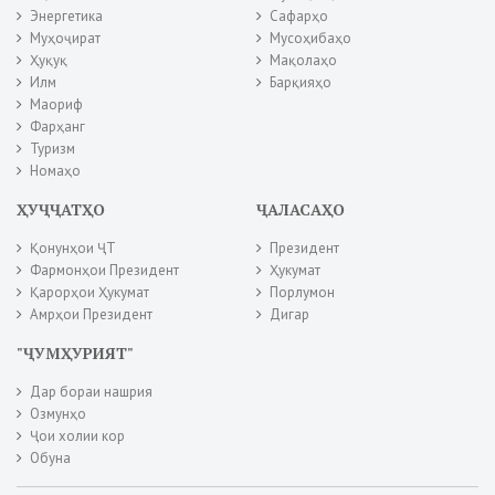
Энергетика
Сафарҳо
Муҳоҷират
Мусоҳибаҳо
Ҳуқуқ
Мақолаҳо
Илм
Барқияҳо
Маориф
Фарҳанг
Туризм
Номаҳо
ҲУҶҶАТҲО
ҶАЛАСАҲО
Қонунҳои ҶТ
Президент
Фармонҳои Президент
Ҳукумат
Қарорҳои Ҳукумат
Порлумон
Амрҳои Президент
Дигар
"ҶУМҲУРИЯТ"
Дар бораи нашрия
Озмунҳо
Ҷои холии кор
Обуна