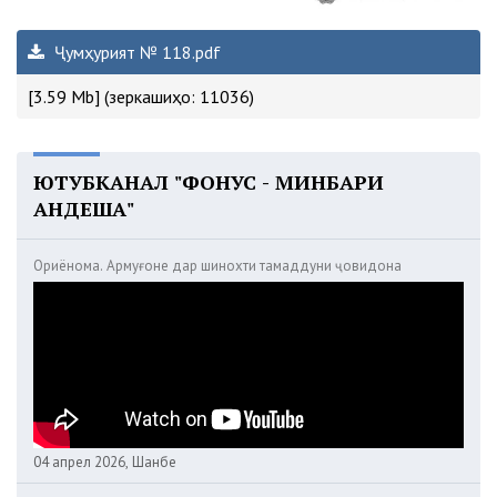
Ҷумҳурият № 118.pdf
[3.59 Mb] (зеркашиҳо: 11036)
ЮТУБКАНАЛ "ФОНУС - МИНБАРИ
АНДЕША"
Ориёнома. Армуғоне дар шинохти тамаддуни ҷовидона
04 апрел 2026, Шанбе