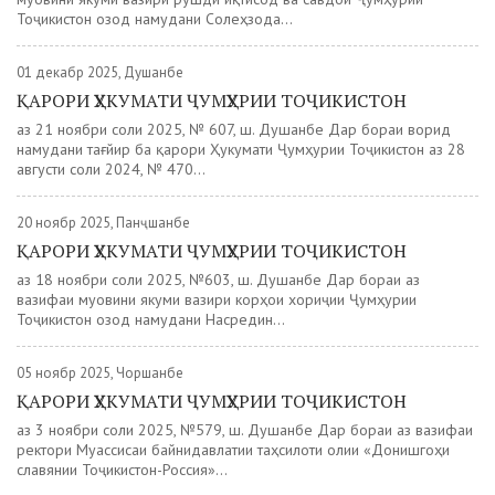
Тоҷикистон озод намудани Солеҳзода...
01 декабр 2025, Душанбе
ҚАРОРИ ҲУКУМАТИ ҶУМҲУРИИ ТОҶИКИСТОН
аз 21 ноябри соли 2025, № 607, ш. Душанбе Дар бораи ворид
намудани тағйир ба қарори Ҳукумати Ҷумҳурии Тоҷикистон аз 28
августи соли 2024, № 470...
20 ноябр 2025, Панҷшанбе
ҚАРОРИ ҲУКУМАТИ ҶУМҲУРИИ ТОҶИКИСТОН
аз 18 ноябри соли 2025, №603, ш. Душанбе Дар бораи аз
вазифаи муовини якуми вазири корҳои хориҷии Ҷумҳурии
Тоҷикистон озод намудани Насредин...
05 ноябр 2025, Чоршанбе
ҚАРОРИ ҲУКУМАТИ ҶУМҲУРИИ ТОҶИКИСТОН
аз 3 ноябри соли 2025, №579, ш. Душанбе Дар бораи аз вазифаи
ректори Муассисаи байнидавлатии таҳсилоти олии «Донишгоҳи
славянии Тоҷикистон-Россия»...