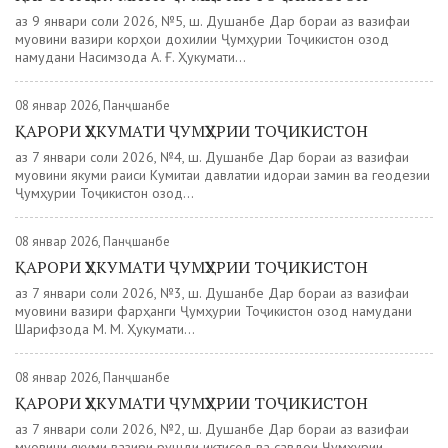
аз 9 январи соли 2026, №5, ш. Душанбе Дар бораи аз вазифаи
муовини вазири корҳои дохилии Ҷумҳурии Тоҷикистон озод
намудани Насимзода А. Ғ. Ҳукумати...
08 январ 2026, Панҷшанбе
ҚАРОРИ ҲУКУМАТИ ҶУМҲУРИИ ТОҶИКИСТОН
аз 7 январи соли 2026, №4, ш. Душанбе Дар бораи аз вазифаи
муовини якуми раиси Кумитаи давлатии идораи замин ва геодезии
Ҷумҳурии Тоҷикистон озод...
08 январ 2026, Панҷшанбе
ҚАРОРИ ҲУКУМАТИ ҶУМҲУРИИ ТОҶИКИСТОН
аз 7 январи соли 2026, №3, ш. Душанбе Дар бораи аз вазифаи
муовини вазири фарҳанги Ҷумҳурии Тоҷикистон озод намудани
Шарифзода М. М. Ҳукумати...
08 январ 2026, Панҷшанбе
ҚАРОРИ ҲУКУМАТИ ҶУМҲУРИИ ТОҶИКИСТОН
аз 7 январи соли 2026, №2, ш. Душанбе Дар бораи аз вазифаи
муовини якуми вазири рушди иқтисод ва савдои Ҷумҳурии