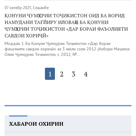
07 октябр 2025, Сешанбе
ҚОНУНИ ҶУМҲУРИИ ТОҶИКИСТОН ОИД БА ВОРИД
НАМУДАНИ ТАҒЙИРУ ИЛОВАҲО БА ҚОНУНИ
ҶУМҲУРИИ ТОҶИКИСТОН «ДАР БОРАИ ФАЪОЛИЯТИ
САВДОИ ХОРИҶӢ»
Моддаи 1. Ба Қонуни Ҷумҳурии Тоҷикистон «Дар бораи
фаъолияти савдои хориҷӣ» аз 3 июли соли 2012 (Ахбори Маҷлиси
Олии Ҷумҳурии Тоҷикистон, с. 2012, №...
1
2
3
4
ХАБАРҲОИ ОХИРИН