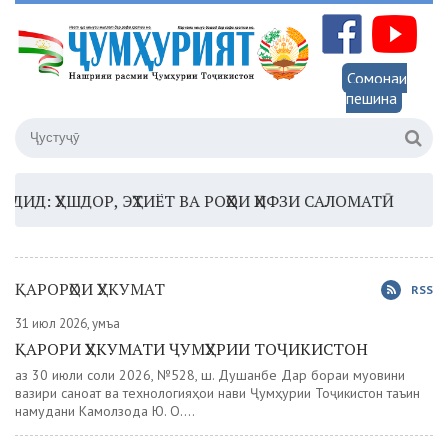
Сомонаи
пешина
ҲУШДОР, ЭҲТИЁТ ВА РОҲҲОИ ҲИФЗИ САЛОМАТӢ
16:35 
ҚАРОРҲОИ ҲУКУМАТ
RSS
31 июл 2026, Ҷумъа
ҚАРОРИ ҲУКУМАТИ ҶУМҲУРИИ ТОҶИКИСТОН
аз 30 июли соли 2026, №528, ш. Душанбе Дар бораи муовини
вазири саноат ва технологияҳои нави Ҷумҳурии Тоҷикистон таъин
намудани Камолзода Ю. О....