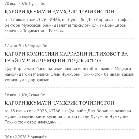
20 июл 2026, Душанбе
ҚАРОРИ ҲУКУМАТИ ҶУМҲУРИИ ТОҶИКИСТОН
аз 17 июли соли 2026, №466, ш. Душанбе Дар бораи аз вазифаи
ректори Муассисаи байнидавлатии таҳсилоти олии «Донишгоҳи
славянии Тоҷикистон – Россия»...
17 июн 2026, Чоршанбе
ҚАРОРИ КОМИССИЯИ МАРКАЗИИ ИНТИХОБОТ ВА
РАЪЙПУРСИИ ҶУМҲУРИИ ТОҶИКИСТОН
Дар бораи ҷамъбасти натиҷаи ниҳоии интихоботи вакили Маҷлиси
намояндагони Маҷлиси Олии Ҷумҳурии Тоҷикистон ба ивази вакили
хориҷшуда дар ҳавзаи...
16 июн 2026, Сешанбе
ҚАРОРИ ҲУКУМАТИ ҶУМҲУРИИ ТОҶИКИСТОН
аз 15 июни соли 2026, №366, ш. Душанбе Дар бораи аз вазифаи
муовини якуми раиси Кумитаи андози назди Ҳукумати Ҷумҳурии
Тоҷикистон озод намудани...
06 май 2026, Чоршанбе