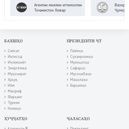
Агентии миллии иттилоотии
Вазорати корҳ
Тоҷикистон Ховар
Ҷумҳурии Тоҷи
БАХШҲО
ПРЕЗИДЕНТИ ҶТ
Сиёсат
Паёмҳо
Иқтисод
Суханрониҳо
Иҷтимоиёт
Мулоқотҳо
Энергетика
Сафарҳо
Муҳоҷират
Мусоҳибаҳо
Ҳуқуқ
Мақолаҳо
Илм
Барқияҳо
Маориф
Фарҳанг
Туризм
Номаҳо
ҲУҶҶАТҲО
ҶАЛАСАҲО
Қонунҳои ҶТ
Президент