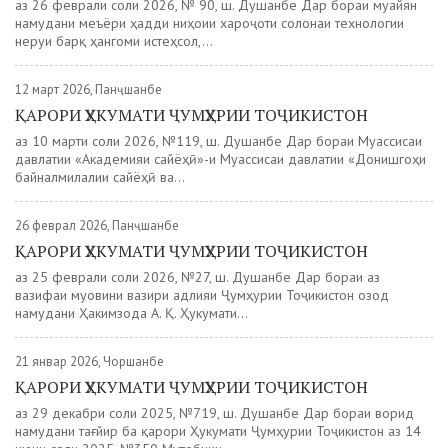
аз 26 феврали соли 2026, № 90, ш. Душанбе Дар бораи муайян
намудани меъёри ҳадди ниҳоии хароҷоти солонаи технологии
неруи барқ ҳангоми истеҳсол,...
12 март 2026, Панҷшанбе
ҚАРОРИ ҲУКУМАТИ ҶУМҲУРИИ ТОҶИКИСТОН
аз 10 марти соли 2026, №119, ш. Душанбе Дар бораи Муассисаи
давлатии «Академияи сайёҳӣ»-и Муассисаи давлатии «Донишгоҳи
байналмилалии сайёҳӣ ва...
26 феврал 2026, Панҷшанбе
ҚАРОРИ ҲУКУМАТИ ҶУМҲУРИИ ТОҶИКИСТОН
аз 25 феврали соли 2026, №27, ш. Душанбе Дар бораи аз
вазифаи муовини вазири адлияи Ҷумҳурии Тоҷикистон озод
намудани Ҳакимзода А. Қ. Ҳукумати...
21 январ 2026, Чоршанбе
ҚАРОРИ ҲУКУМАТИ ҶУМҲУРИИ ТОҶИКИСТОН
аз 29 декабри соли 2025, №719, ш. Душанбе Дар бораи ворид
намудани тағйир ба қарори Ҳукумати Ҷумҳурии Тоҷикистон аз 14