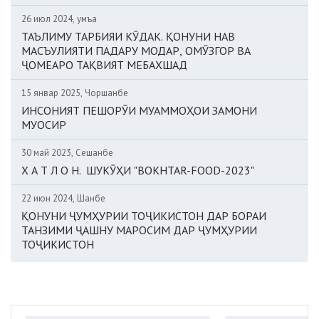
26 июл 2024, Ҷумъа
ТАЪЛИМУ ТАРБИЯИ КӮДАК. ҚОНУНИ НАВ
МАСЪУЛИЯТИ ПАДАРУ МОДАР, ОМӮЗГОР ВА
ҶОМЕАРО ТАҚВИЯТ МЕБАХШАД
15 январ 2025, Чоршанбе
ИНСОНИЯТ ПЕШОРӮИ МУАММОҲОИ ЗАМОНИ
МУОСИР
30 май 2023, Сешанбе
Х А Т Л О Н. ШУКӮҲИ "BOKHTAR-FOOD-2023"
22 июн 2024, Шанбе
ҚОНУНИ ҶУМҲУРИИ ТОҶИКИСТОН ДАР БОРАИ
ТАНЗИМИ ҶАШНУ МАРОСИМ ДАР ҶУМҲУРИИ
ТОҶИКИСТОН