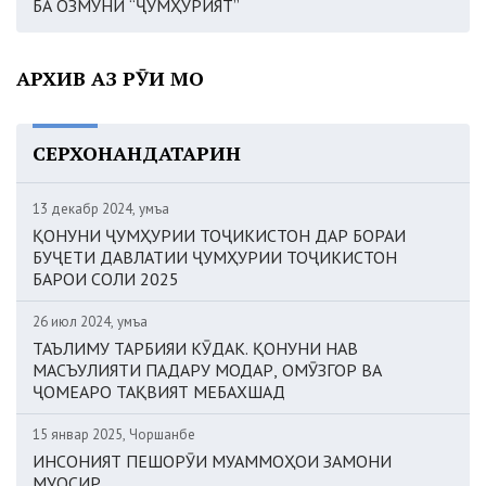
БА ОЗМУНИ “ҶУМҲУРИЯТ”
АРХИВ АЗ РӮИ МОҲ
СЕРХОНАНДАТАРИН
13 декабр 2024, Ҷумъа
ҚОНУНИ ҶУМҲУРИИ ТОҶИКИСТОН ДАР БОРАИ
БУҶЕТИ ДАВЛАТИИ ҶУМҲУРИИ ТОҶИКИСТОН
БАРОИ СОЛИ 2025
26 июл 2024, Ҷумъа
ТАЪЛИМУ ТАРБИЯИ КӮДАК. ҚОНУНИ НАВ
МАСЪУЛИЯТИ ПАДАРУ МОДАР, ОМӮЗГОР ВА
ҶОМЕАРО ТАҚВИЯТ МЕБАХШАД
15 январ 2025, Чоршанбе
ИНСОНИЯТ ПЕШОРӮИ МУАММОҲОИ ЗАМОНИ
МУОСИР