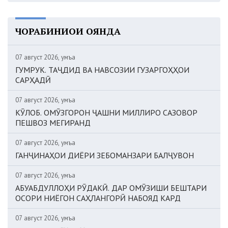
ЧОРАБИНИҲОИ ОЯНДА
07 август 2026, Ҷумъа
ГУМРУК. ТАҶДИД ВА НАВСОЗИИ ГУЗАРГОҲҲОИ
САРҲАДӢ
07 август 2026, Ҷумъа
КӮЛОБ. ОМӮЗГОРОН ҶАШНИ МИЛЛИРО САЗОВОР
ПЕШВОЗ МЕГИРАНД
07 август 2026, Ҷумъа
ГАНҶИНАҲОИ ДИЁРИ ЗЕБОМАНЗАРИ БАЛҶУВОН
07 август 2026, Ҷумъа
АБУАБДУЛЛОҲИ РӮДАКӢ. ДАР ОМӮЗИШИ БЕШТАРИ
ОСОРИ НИЁГОН САҲЛАНГОРӢ НАБОЯД КАРД
07 август 2026, Ҷумъа