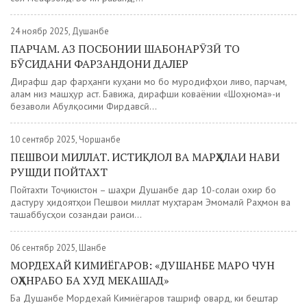
24 ноябр 2025, Душанбе
ПАРЧАМ. АЗ ПОСБОНИИ ШАБОНАРӮЗӢ ТО
БӮСИДАНИ ФАРЗАНДОНИ ДАЛЕР
Дирафш дар фарҳанги куҳани мо бо муродифҳои ливо, парчам,
алам низ машҳур аст. Бавижа, дирафши коваёнии «Шоҳнома»-и
безаволи Абулқосими Фирдавсӣ...
10 сентябр 2025, Чоршанбе
ПЕШВОИ МИЛЛАТ. ИСТИҚЛОЛ ВА МАРҲАЛАИ НАВИ
РУШДИ ПОЙТАХТ
Пойтахти Тоҷикистон – шаҳри Душанбе дар 10-солаи охир бо
дастуру ҳидоятҳои Пешвои миллат муҳтарам Эмомалӣ Раҳмон ва
ташаббусҳои созандаи раиси...
06 сентябр 2025, Шанбе
МОРДЕХАЙ КИМИЁГАРОВ: «ДУШАНБЕ МАРО ЧУН
ОҲАНРАБО БА ХУД МЕКАШАД»
Ба Душанбе Мордехай Кимиёгаров ташриф овард, ки бештар