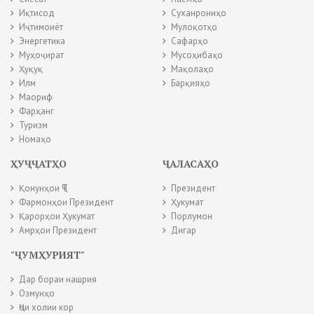
Иқтисод
Суханрониҳо
Иҷтимоиёт
Мулоқотҳо
Энергетика
Сафарҳо
Муҳоҷират
Мусоҳибаҳо
Ҳуқуқ
Мақолаҳо
Илм
Барқияҳо
Маориф
Фарҳанг
Туризм
Номаҳо
ҲУҶҶАТҲО
ҶАЛАСАҲО
Қонунҳои ҶТ
Президент
Фармонҳои Президент
Ҳукумат
Қарорҳои Ҳукумат
Порлумон
Амрҳои Президент
Дигар
"ҶУМҲУРИЯТ"
Дар бораи нашрия
Озмунҳо
Ҷои холии кор