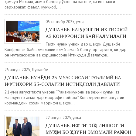
ҳамчун Михаил, аммо барои дӯстон ва касоне, ки ин шахси
серҳаракат, фаъол, кунҷкоб,...
05 сентябр 2025, Ҷумъа
ДУШАНБЕ. БАРДОШТИ ИХТИСОСӢ
АЗ КОНФРОНСИ БАЙНАЛМИЛАЛӢ
Таҳти чунин унвон дар шаҳри Душанбе
Конфронси байналмилалии илмӣ-амалӣ баргузор гардид, ки дар
он мутахассисон ва коршиносони Иттиҳоди Давлатҳои...
25 август 2025, Душанбе
ДУШАНБЕ. БУНЁДИ 23 МУАССИСАИ ТАЪЛИМӢ БА
ИФТИХОРИ 35-СОЛАГИИ ИСТИҚЛОЛИ ДАВЛАТӢ
21-уми август таҳти унвони “Рақамикунонӣ ва зеҳни сунъӣ: аз
мафҳум то амал дар маорифи пойтахт” Конференсияи августии
кормандони соҳаи маорифи шаҳри...
22 август 2025, Ҷумъа
ДУШАНБЕ. ИФТИТОҲИ ИНШООТИ
МУҲИМ БО ҲУЗУРИ ЭМОМАЛӢ РАҲМОН