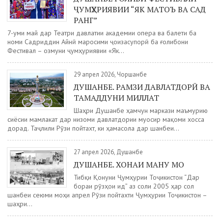
ҶУМҲУРИЯВИИ “ЯК МАТОЪ ВА САД
РАНГ”
7-уми май дар Театри давлатии академии опера ва балети ба
номи Садриддин Айнӣ маросими ҷоизасупорӣ ба ғолибони
Фестивал – озмуни ҷумҳуриявии «Як...
29 апрел 2026, Чоршанбе
ДУШАНБЕ. РАМЗИ ДАВЛАТДОРӢ ВА
ТАМАДДУНИ МИЛЛАТ
Шаҳри Душанбе ҳамчун маркази маъмурию
сиёсии мамлакат дар низоми давлатдории муосир мақоми хосса
дорад. Таҷлили Рӯзи пойтахт, ки ҳамасола дар шанбеи...
27 апрел 2026, Душанбе
ДУШАНБЕ. ХОНАИ МАНУ МО
Тибқи Қонуни Ҷумҳурии Тоҷикистон “Дар
бораи рӯзҳои ид” аз соли 2005 ҳар сол
шанбеи сеюми моҳи апрел Рӯзи пойтахти Ҷумҳурии Тоҷикистон –
шаҳри...