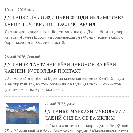
10 июл 2026, Ҷумъа
ДУШАНБЕ. ДУ ЛОИҲАИ НАВИ ФОНДИ ИҚЛИМИ САБЗ
БАРОИ ТОҶИКИСТОН ТАСДИҚ ГАРДИД
Дар меҳмонхонаи «Hyatt Regency»-и шаҳри Душанбе дар доираи
ҷаласаи 45-уми Шурои идоракунандагони Фонди иқлими сабз, ки
бори нахуст дар Осиёи Марказӣ...
26 май 2026, Сешанбе
ДУШАНБЕ. ТАНТАНАИ РӮЗИ ҶАВОНОН ВА РӮЗИ
ҶАҲОНИИ ФУТБОЛ ДАР ПОЙТАХТ
22-юми май дар бинои Кумитаи марказии иҷроияи Ҳизби Халқии
Демократии Тоҷикистон бахшида ба Рӯзи ҷавонони Тоҷикистон
(23-юми май) ва Рӯзи ҷаҳонии...
22 май 2026, Ҷумъа
ДУШАНБЕ. МАРКАЗИ МУКОЛАМАИ
ҶАҲОНӢ ОИД БА ОБ ВА ИҚЛИМ
Пойтахти азизамон – шаҳри Душанбе рӯзҳои
25 – 28-уми май мизбони Конфронси чоруми байналмилалии сатҳи