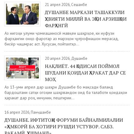
21 апрел 2026, Сешанбе
ДУШАНБЕ МАРКАЗИ ТАШАККУЛИ
ҲУВИЯТИ МИЛЛӢ ВА ЭҲЁИ АРЗИШҲОИ
ФАРҲАНГӢ
Аз нигоҳи улуми ҷомеашиносӣ мавқеи шаҳрҳое, ки нуфузи
фарҳангии онҳо фаротар аз марзҳои ҷуғрофиашон мерасад,
бисёр чашмрас аст. Хусусан, пойтахтҳо...
20 апрел 2026, Душанбе
НАҚЛИЁТ. 44 ҲОДИСАИ ПОЙМОЛ
ШУДАНИ ҚОИДАИ ҲАРАКАТ ДАР СЕ
МОҲ
Аз 13-уми апрел дар шаҳри Душанбе бо мақсади баланд
бардоштани сатҳи огоҳии шаҳрвандон оид ба талаботи қоидаҳои
ҳаракат дар роҳ, инчунин, пешгирии...
16 апрел 2026, Панҷшанбе
ДУШАНБЕ. ИФТИТОҲИ ФОРУМИ БАЙНАЛМИЛАЛИИ
«ҲАМКОРӢ БА ХОТИРИ РУШДИ УСТУВОР. САБЗ.
РАҚАМӢ. ҲУШМАНД»