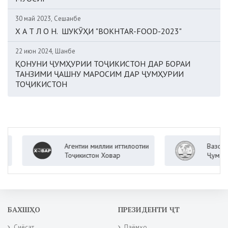
30 май 2023, Сешанбе
Х А Т Л О Н. ШУКӮҲИ "BOKHTAR-FOOD-2023"
22 июн 2024, Шанбе
ҚОНУНИ ҶУМҲУРИИ ТОҶИКИСТОН ДАР БОРАИ
ТАНЗИМИ ҶАШНУ МАРОСИМ ДАР ҶУМҲУРИИ
ТОҶИКИСТОН
Агентии миллии иттилоотии
Вазорати корҳ
Тоҷикистон Ховар
Ҷумҳурии Тоҷи
БАХШҲО
ПРЕЗИДЕНТИ ҶТ
Сиёсат
Паёмҳо