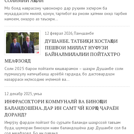
СОЛИМИИ АҲОЛӢ
Мо бояд наврасону ҷавононро дар руҳияи эҳтиром ба
муқаддасоти миллӣ, қонун, тартибот ва риояи ҳатмии онҳо тарбия
намоем, онҳоро аз таъсири...
12 феврал 2026, Панҷшанбе
ДУШАНБЕ. ТАТБИҚИ ХОСТАҲОИ
ПЕШВОИ МИЛЛАТ НУФУЗИ
БАЙНАЛМИЛАЛИИ ПОЙТАХТРО
МЕАФЗОЯД
Соли 2025 барои пойтахти кишварамон – шаҳри Душанбе соли
пурмаҳсулу натиҷабахш арзёбӣ гардида, бо дастовардҳои
назарраси иқтисодию иҷтимоӣ ва...
12 декабр 2025, Ҷумъа
ИНФРАСОХТОРИ КОММУНАЛӢ ВА БИНОҲОИ
БАЛАНДОШЁНА. ДАР ИН САМТ ЧӢ КОРҲО ҶАРАЁН
ДОРАНД?
Имрӯзу фардои пойтахт бо суръати баланди шаҳрсозӣ тавъам
буда, шумораи биноҳои нави баландошёна дар Душанбе сол ба
сол меафзояд. Бо ин раванд,...