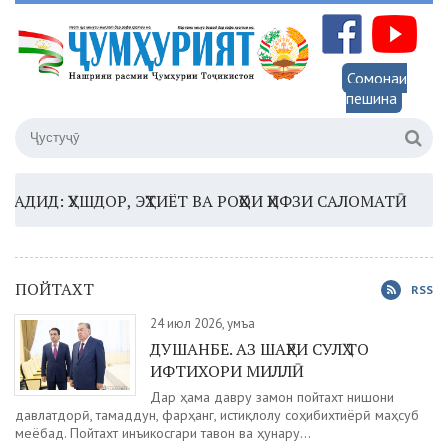
Сомонаи
пешина
 ҲУШДОР, ЭҲТИЁТ ВА РОҲҲОИ ҲИФЗИ САЛОМАТӢ
16:35 
ПОЙТАХТ
RSS
24 июл 2026, Ҷумъа
ДУШАНБЕ. АЗ ШАҲРИ СУЛҲ ТО
ИФТИХОРИ МИЛЛӢ
Дар ҳама давру замон пойтахт нишони
давлатдорӣ, тамаддун, фарҳанг, истиқлолу соҳибихтиёрӣ маҳсуб
меёбад. Пойтахт инъикосгари тавон ва ҳунару...