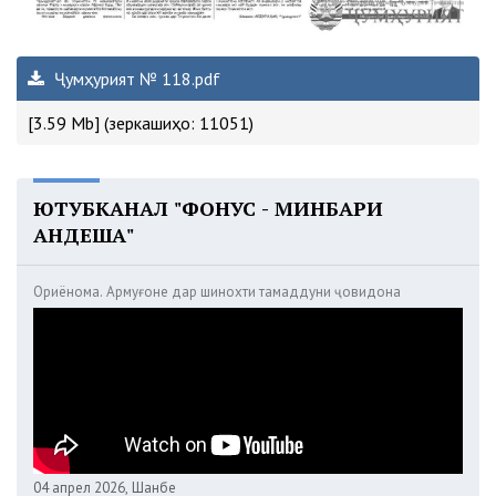
Ҷумҳурият № 118.pdf
[3.59 Mb] (зеркашиҳо: 11051)
ЮТУБКАНАЛ "ФОНУС - МИНБАРИ
АНДЕША"
Ориёнома. Армуғоне дар шинохти тамаддуни ҷовидона
04 апрел 2026, Шанбе