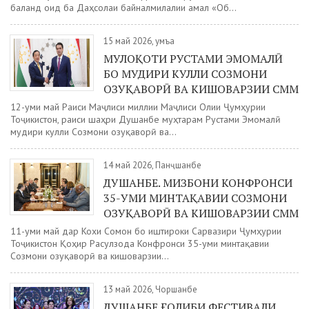
баланд оид ба Даҳсолаи байналмилалии амал «Об...
15 май 2026, Ҷумъа
МУЛОҚОТИ РУСТАМИ ЭМОМАЛӢ
БО МУДИРИ КУЛЛИ СОЗМОНИ
ОЗУҚАВОРӢ ВА КИШОВАРЗИИ СММ
12-уми май Раиси Маҷлиси миллии Маҷлиси Олии Ҷумҳурии
Тоҷикистон, раиси шаҳри Душанбе муҳтарам Рустами Эмомалӣ
мудири кулли Созмони озуқаворӣ ва...
14 май 2026, Панҷшанбе
ДУШАНБЕ. МИЗБОНИ КОНФРОНСИ
35-УМИ МИНТАҚАВИИ СОЗМОНИ
ОЗУҚАВОРӢ ВА КИШОВАРЗИИ СММ
11-уми май дар Кохи Сомон бо иштироки Сарвазири Ҷумҳурии
Тоҷикистон Қоҳир Расулзода Конфронси 35-уми минтақавии
Созмони озуқаворӣ ва кишоварзии...
13 май 2026, Чоршанбе
ДУШАНБЕ ҒОЛИБИ ФЕСТИВАЛИ