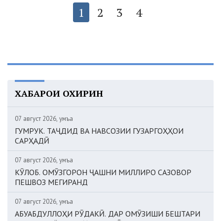
1
2
3
4
ХАБАРҲОИ ОХИРИН
07 август 2026, Ҷумъа
ГУМРУК. ТАҶДИД ВА НАВСОЗИИ ГУЗАРГОҲҲОИ
САРҲАДӢ
07 август 2026, Ҷумъа
КӮЛОБ. ОМӮЗГОРОН ҶАШНИ МИЛЛИРО САЗОВОР
ПЕШВОЗ МЕГИРАНД
07 август 2026, Ҷумъа
АБУАБДУЛЛОҲИ РӮДАКӢ. ДАР ОМӮЗИШИ БЕШТАРИ