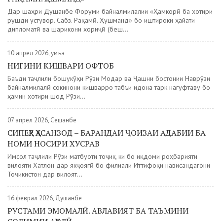
Дар шаҳри Душанбе Форуми байналмилалии «Ҳамкорӣ ба хотири
рушди устувор. Сабз. Рақамӣ. Ҳушманд» бо иштироки ҳайати
дипломатӣ ва шарикони хориҷӣ (беш...
10 апрел 2026, Ҷумъа
НИГИНИ КИШВАРИ ОФТОБ
Баъди таҷлили бошукӯҳи Рӯзи Модар ва Ҷашни бостонии Наврӯзи
байналмилалӣ сокинони кишварро табъи идона тарк нагуфтаву бо
ҳамин хотири шод Рӯзи...
07 апрел 2026, Сешанбе
СИПЕҲР ҲАСАНЗОД – БАРАНДАИ ҶОИЗАИ АДАБИИ БА
НОМИ НОСИРИ ХУСРАВ
Имсол таҷлили Рӯзи матбуоти тоҷик, ки бо иқдоми роҳбарияти
вилояти Хатлон дар якҷоягӣ бо филиали Иттифоқи нависандагони
Тоҷикистон дар вилоят...
16 феврал 2026, Душанбе
РУСТАМИ ЭМОМАЛӢ. АВЛАВИЯТ БА ТАЪМИНИ