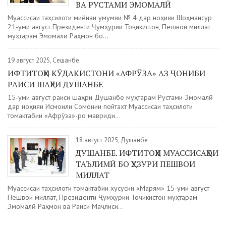
ВА РУСТАМИ ЭМОМАЛӢ
Муассисаи таҳсилоти миёнаи умумии № 4 дар ноҳияи Шоҳмансур
21-уми август Президенти Ҷумҳурии Тоҷикистон, Пешвои миллат
муҳтарам Эмомалӣ Раҳмон бо...
19 август 2025, Сешанбе
ИФТИТОҲИ КӮДАКИСТОНИ «АФРӮЗА» АЗ ҶОНИБИ
РАИСИ ШАҲРИ ДУШАНБЕ
15-уми август раиси шаҳри Душанбе муҳтарам Рустами Эмомалӣ
дар ноҳияи Исмоили Сомонии пойтахт Муассисаи таҳсилоти
томактабии «Афрӯза»-ро мавриди...
18 август 2025, Душанбе
ДУШАНБЕ. ИФТИТОҲИ МУАССИСАҲОИ
ТАЪЛИМӢ БО ҲУЗУРИ ПЕШВОИ
МИЛЛАТ
Муассисаи таҳсилоти томактабии хусусии «Марям» 15-уми август
Пешвои миллат, Президенти Ҷумҳурии Тоҷикистон муҳтарам
Эмомалӣ Раҳмон ва Раиси Маҷлиси...