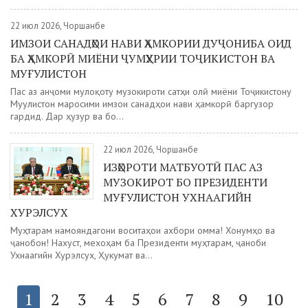
22 июл 2026, Чоршанбе
ИМЗОИ САНАДҲОИ НАВИ ҲАМКОРИИ ДУҶОНИБА ОИД
БА ҲАМКОРӢ МИЁНИ ҶУМҲУРИИ ТОҶИКИСТОН ВА
МУҒУЛИСТОН
Пас аз анҷоми мулоқоту музокироти сатҳи олӣ миёни Тоҷикистону
Муғулистон маросими имзои санадҳои нави ҳамкорӣ баргузор
гардид. Дар ҳузур ва бо...
22 июл 2026, Чоршанбе
ИЗҲОРОТИ МАТБУОТӢ ПАС АЗ
МУЗОКИРОТ БО ПРЕЗИДЕНТИ
МУҒУЛИСТОН УХНААГИЙН
ХУРЭЛСУХ
Муҳтарам намояндагони воситаҳои ахбори омма! Хонумҳо ва
ҷанобон! Нахуст, мехоҳам ба Президенти муҳтарам, ҷаноби
Ухнаагийн Хурэлсух, Ҳукумат ва...
1
2
3
4
5
6
7
8
9
10