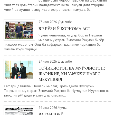
Бозшиносии мероси таърихӣ ва фарҳангии
миллат аз ҷолибтарин падидаҳоест, ки ташаккули давлатдории
миллӣ ва худшиносиву худогоҳиро таъмин намуда, ба...
27 июл 2026, Душанбе
ҲАР РӮЗИ Ӯ КОРНОМА АСТ
Чунин менамояд, ки дар бораи Пешвои
миллат муҳтарам Эмомалӣ Раҳмон бисёр
чизҳоро медонем. Оид ба сафарҳои давлатию кориашон ба
мамлакатҳои хориҷӣ...
27 июл 2026, Душанбе
ТОҶИКИСТОН ВА МУҒУЛИСТОН:
ШАРИКИЕ, КИ УФУҚҲОИ НАВРО
МЕКУШОЯД
Сафари давлатии Пешвои миллат, Президенти Ҷумҳурии
Тоҷикистон муҳтарам Эмомалӣ Раҳмон ба Ҷумҳурии Муғулистон на
танҳо як рӯйдоди муҳим дар сиёсати...
24 июл 2026, Ҷумъа
ВАТАНДОРӢ