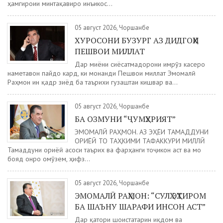
ҳамгироии минтақавиро инъикос...
05 август 2026, Чоршанбе
ХУРОСОНИ БУЗУРГ АЗ ДИДГОҲИ
ПЕШВОИ МИЛЛАТ
Дар миёни сиёсатмадорони имрӯз касеро
наметавон пайдо кард, ки монанди Пешвои миллат Эмомалӣ
Раҳмон ин қадр зиёд ба таърихи гузаштаи кишвар ва...
05 август 2026, Чоршанбе
БА ОЗМУНИ “ҶУМҲУРИЯТ”
ЭМОМАЛӢ РАҲМОН. АЗ ЭҲЁИ ТАМАДДУНИ
ОРИЁӢ ТО ТАҲКИМИ ТАФАККУРИ МИЛЛӢ
Тамаддуни ориёӣ асоси таърих ва фарҳанги тоҷикон аст ва мо
бояд онро омӯзем, ҳифз...
05 август 2026, Чоршанбе
ЭМОМАЛӢ РАҲМОН: “СУЛҲ ЭҲТИРОМ
БА ШАЪНУ ШАРАФИ ИНСОН АСТ”
Дар қатори шоистатарин иқдом ва