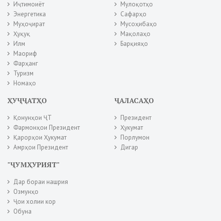
Иҷтимоиёт
Мулоқотҳо
Энергетика
Сафарҳо
Муҳоҷират
Мусоҳибаҳо
Ҳуқуқ
Мақолаҳо
Илм
Барқияҳо
Маориф
Фарҳанг
Туризм
Номаҳо
ҲУҶҶАТҲО
ҶАЛАСАҲО
Қонунҳои ҶТ
Президент
Фармонҳои Президент
Ҳукумат
Қарорҳои Ҳукумат
Порлумон
Амрҳои Президент
Дигар
"ҶУМҲУРИЯТ"
Дар бораи нашрия
Озмунҳо
Ҷои холии кор
Обуна