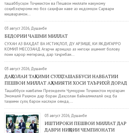
ташаббусҳои Тоҷикистон ва Пешвои миллати накуному
соҳибэҳтироми мо боз саҳифаи наве аз иқдомҳои Сарвари
кишварамон...
03 август 2026, Душанбе
БЕДОРИИ ЧАШМИ МИЛЛАТ
СУХАН АЗ ВАҲДАТ ВА ИСТИҚЛОЛ, ДУ АРЗИШЕ, КИ ЯКДИГАРРО
КОМИЛ МЕСОЗАНД Агарчи арзишҳо аз нигоҳи аҳамият болову
поин қарор мегиранд, дар таҷрибаи...
03 август 2026, Душанбе
ДАҲСОЛАИ ТАҲКИМИ СУЛҲ. ТАШАББУСИ НАВБАТИИ
ПЕШВОИ МИЛЛАТ АҲАМИЯТИ ХОСИ ТАЪРИХӢ ДОРАД
Ташаббуси навбатии Президенти Ҷумҳурии Тоҷикистон муҳтарам
Эмомалӣ Раҳмон дар бораи Даҳсолаи байналмилалӣ оид ба
таҳкими сулҳ барои наслҳои оянда,...
03 август 2026, Душанбе
ИШТИРОКИ ПЕШВОИ МИЛЛАТ ДАР
ДАВРИ НИҲОИИ ЧЕМПИОНАТИ