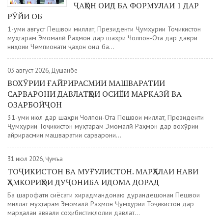
ҶАҲОН ОИД БА ФОРМУЛАИ 1 ДАР
РӮЙИ ОБ
1-уми август Пешвои миллат, Президенти Ҷумҳурии Тоҷикистон
муҳтарам Эмомалӣ Раҳмон дар шаҳри Чолпон-Ота дар даври
ниҳоии Чемпионати ҷаҳон оид ба...
03 август 2026, Душанбе
ВОХӮРИИ ҒАЙРИРАСМИИ МАШВАРАТИИ
САРВАРОНИ ДАВЛАТҲОИ ОСИЁИ МАРКАЗӢ ВА
ОЗАРБОЙҶОН
31-уми июл дар шаҳри Чолпон-Ота Пешвои миллат, Президенти
Ҷумҳурии Тоҷикистон муҳтарам Эмомалӣ Раҳмон дар вохӯрии
ғайрирасмии машваратии сарварони...
31 июл 2026, Ҷумъа
ТОҶИКИСТОН ВА МУҒУЛИСТОН. МАРҲАЛАИ НАВИ
ҲАМКОРИҲОИ ДУҶОНИБА ИДОМА ДОРАД
Ба шарофати сиёсати хирадмандонаю дурандешонаи Пешвои
миллат муҳтарам Эмомалӣ Раҳмон Ҷумҳурии Тоҷикистон дар
марҳалаи аввали соҳибистиқлолии давлат...