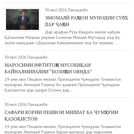
30 июл 2026, Панҷшанбе
ЭМОМАЛӢ РАҲМОН МУНОДИИ СУЛҲ
ДАР ҶАҲОН
Дар арафаи Рӯзи Ваҳдати миллӣ қабули
Қатъномаи Маҷмаи умумии Созмони Милали Муттаҳид оид ба
эълон намудани «Даҳсолаи байналмилалӣ оид ба таҳкими...
30 июл 2026, Панҷшанбе
МАРОСИМИ ИФТИТОҲИ МУСОБИҚАИ
БАЙНАЛМИЛАЛИИ “БОЗИҲОИ ОЯНДА”
29-уми июл Пешвои миллат, Президенти Ҷумҳурии Тоҷикистон
муҳтарам Эмомалӣ Раҳмон бо даъвати Президенти Ҷумҳурии
Қазоқистон дар шаҳри Остона дар...
30 июл 2026, Панҷшанбе
САФАРИ КОРИИ ПЕШВОИ МИЛЛАТ БА ҶУМҲУРИИ
ҚАЗОҚИСТОН
29-уми июл Пешвои миллат, Президенти Ҷумҳурии Тоҷикистон
муҳтарам Эмомалӣ Раҳмон барои иштирок дар маросими