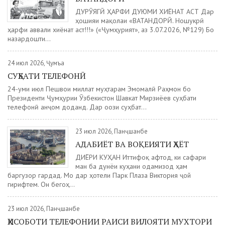
ДУРӮЯГӢ ҲАРФИ ДУЮМИ ХИЁНАТ АСТ Дар
ҳошияи мақолаи «ВАТАНДОРӢ. Ношукрӣ
ҳарфи аввали хиёнат аст!!!» («Ҷумҳурият», аз 3.07.2026, №129) Бо
назардошти...
24 июл 2026, Ҷумъа
СУҲБАТИ ТЕЛЕФОНӢ
24-уми июл Пешвои миллат муҳтарам Эмомалӣ Раҳмон бо
Президенти Ҷумҳурии Ӯзбекистон Шавкат Мирзиёев суҳбати
телефонӣ анҷом доданд. Дар оғози суҳбат...
23 июл 2026, Панҷшанбе
АДАБИЁТ ВА ВОҚЕИЯТИ ҲАЁТ
ДИЁРИ КУҲАН Иттифоқ афтод, ки сафари
ман ба дунёи куҳани одамизод ҳам
баргузор гардад. Мо дар ҳотели Парк Плаза Виктория ҷой
гирифтем. Он бегоҳ...
23 июл 2026, Панҷшанбе
ҲИСОБОТИ ТЕЛЕФОНИИ РАИСИ ВИЛОЯТИ МУХТОРИ