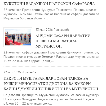
КӮҲИСТОНИ БАДАХШОН ШАРИФХОН САФАРЗОДА
22-юми июл Президенти Ҷумҳурии Тоҷикистон, Пешвои миллат
муҳтарам Эмомалӣ Раҳмон пас аз баргашт аз сафари давлатӣ ба
Муғулистон бо раиси Вилояти...
23 июл 2026, Панҷшанбе
АНҶОМИ САФАРИ ДАВЛАТИИ
ПЕШВОИ МИЛЛАТ ДАР
МУҒУЛИСТОН
22-юми июл сафари давлатии Президенти Ҷумҳурии Тоҷикистон,
Пешвои миллат муҳтарам Эмомалӣ Раҳмон дар Муғулистон, ки аз
20 то 22-юми июл ҷараён дошт,...
22 июл 2026, Чоршанбе
ИЗҲОРОТИ МУШТАРАК ДАР БОРАИ ТАВСЕА ВА
РУШДИ МУНОСИБАТҲОИ ДӮСТОНА ВА ҲАМКОРӢ
БАЙНИ ҶУМҲУРИИ ТОҶИКИСТОН ВА МУҒУЛИСТОН
Бо даъвати Президенти Муғулистон муҳтарам Ухнаагийн Хурэлсух
Президенти Ҷумҳурии Тоҷикистон муҳтарам Эмомалӣ Раҳмон
рӯзҳои 20 – 22-юми июли соли...