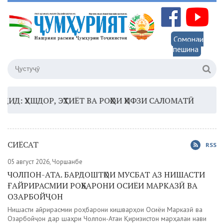
Сомонаи
пешина
УШДОР, ЭҲТИЁТ ВА РОҲҲОИ ҲИФЗИ САЛОМАТӢ
16:35 –
СИЁСАТ
RSS
05 август 2026, Чоршанбе
ЧОЛПОН-АТА. БАРДОШТҲОИ МУСБАТ АЗ НИШАСТИ
ҒАЙРИРАСМИИ РОҲБАРОНИ ОСИЁИ МАРКАЗӢ ВА
ОЗАРБОЙҶОН
Нишасти ғайрирасмии роҳбарони кишварҳои Осиёи Марказӣ ва
Озарбойҷон дар шаҳри Чолпон-Атаи Қирғизистон марҳалаи нави