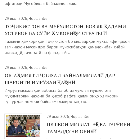
ифтитоҳи Мусобиқаи байналмилалии...
29 июл 2026, Чоршанбе
ТОҶИКИСТОН ВА МУҒУЛИСТОН. БОЗ ЯК ҚАДАМИ
УСТУВОР БА СӮЙИ ҲАМКОРИҲОИ СТРАТЕГӢ
Таҳкими ҳамкориҳои Тоҷикистон бо кишварҳои мухталифи ҷаҳон
заминаҳои мусоидро барои муносибатҳои ҳамаҷонибаи сиёсӣ,
иқтисодӣ, тиҷоратӣ ва фарҳангӣ...
29 июл 2026, Чоршанбе
ОБ. АҲАМИЯТИ ҶОИЗАИ БАЙНАЛМИЛАЛӢ ДАР
ШАРОИТИ ИМРӮЗАИ ҶАҲОНӢ
Имрӯз масъалаҳои вобаста ба об аз ҷумлаи мушкилоти
муҳимтарини ҷаҳонӣ ба ҳисоб рафта, ҳалли онҳо ҳамкории
густурдаи ҷомеаи байналмилалиро тақозо...
29 июл 2026, Чоршанбе
ПЕШВОИ МИЛЛАТ. ЭҲЁ ВА ТАРҒИБИ
ТАМАДДУНИ ОРИЁӢ