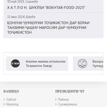
30 май 2023, Сешанбе
Х А Т Л О Н. ШУКӮҲИ "BOKHTAR-FOOD-2023"
22 июн 2024, Шанбе
ҚОНУНИ ҶУМҲУРИИ ТОҶИКИСТОН ДАР БОРАИ
ТАНЗИМИ ҶАШНУ МАРОСИМ ДАР ҶУМҲУРИИ
ТОҶИКИСТОН
Агентии миллии иттилоотии
Вазорати корҳои
Тоҷикистон Ховар
Ҷумҳурии Тоҷики
БАХШҲО
ПРЕЗИДЕНТИ ҶТ
Сиёсат
Паёмҳо
Иқтисод
Суханрониҳо