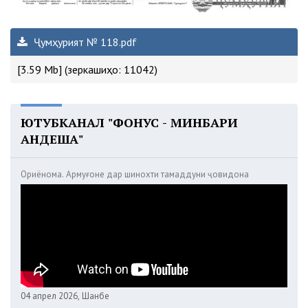
Ҷумҳурият № 118.pdf
[3.59 Mb] (зеркашиҳо: 11042)
ЮТУБКАНАЛ "ФОНУС - МИНБАРИ
АНДЕША"
Ориёнома. Армуғоне дар шинохти тамаддуни ҷовидона
04 апрел 2026, Шанбе