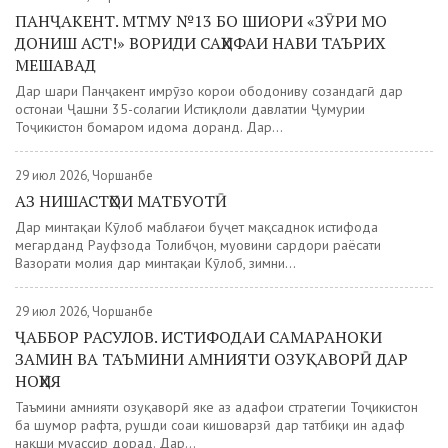
ПАНҶАКЕНТ. МТМУ №13 БО ШИОРИ «ЗӮРИ МО
ДОНИШ АСТ!» ВОРИДИ САҲИФАИ НАВИ ТАЪРИХ
МЕШАВАД
Дар шаҳри Панҷакент имрӯзҳо корҳои ободониву созандагӣ дар
остонаи Ҷашни 35-солагии Истиқлоли давлатии Ҷумҳурии
Тоҷикистон бомаром идома доранд. Дар...
29 июл 2026, Чоршанбе
АЗ НИШАСТҲОИ МАТБУОТӢ
Дар минтақаи Кӯлоб маблағҳои буҷет мақсаднок истифода
мегарданд Рауфзода Толибҷон, муовини сардори раёсати
Вазорати молия дар минтақаи Кӯлоб, зимни...
29 июл 2026, Чоршанбе
ҶАББОР РАСУЛОВ. ИСТИФОДАИ САМАРАНОКИ
ЗАМИН ВА ТАЪМИНИ АМНИЯТИ ОЗУҚАВОРӢ ДАР
НОҲИЯ
Таъмини амнияти озуқаворӣ яке аз ҳадафҳои стратегии Тоҷикистон
ба шумор рафта, рушди соҳаи кишоварзӣ дар татбиқи ин ҳадаф
нақши муассир дорад. Дар...