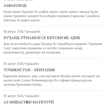
ЗАФАРОБОД
Гурӯҳи кории Ҳукумат бо рафти корҳои саҳроӣ шинос гардид Гурӯҳи
кории Ҳукумати ҷумҳурӣ бо роҳбарии муовини Сарвазир Сулаймон
Зиёзода аз рафти корҳои...
06 август 2026, Панҷшанбе
ХУҶАНД. РӮНАМОИ СЕ КИТОБИ ЯК АДИБ
Дар Кохи матбуоти шаҳри Хуҷанд бо ташаббуси нашрияи “Ҳақиқати
Суғд” маросими рӯнамоии се китоби тозанашри шоир,
рӯзноманигор, драматург ва мутарҷим,...
05 август 2026, Чоршанбе
ТОҶИКИСТОН – БРИТАНИЯ
Баррасии ҳамкориҳо дар соҳаи муҳоҷират Вазири меҳнат, муҳоҷират ва
шуғли аҳолӣ Солеҳа Холмаҳмадзода бо сафири фавқулода ва
мухтори Британияи Кабир...
05 август 2026, Чоршанбе
АЗ НИШАСТҲОИ МАТБУОТӢ