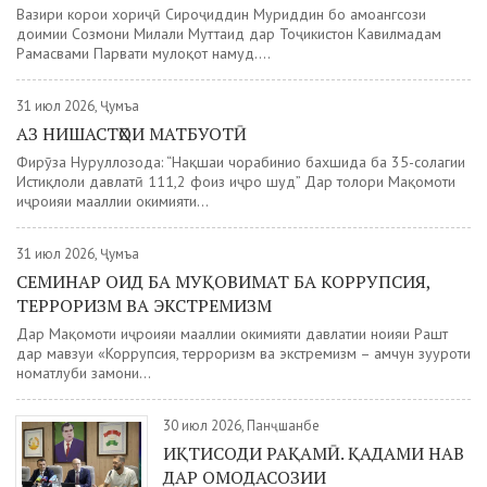
Вазири корҳои хориҷӣ Сироҷиддин Муҳриддин бо ҳамоҳангсози
доимии Созмони Милали Муттаҳид дар Тоҷикистон Кавилмадам
Рамасвами Парвати мулоқот намуд....
31 июл 2026, Ҷумъа
АЗ НИШАСТҲОИ МАТБУОТӢ
Фирӯза Нуруллозода: “Нақшаи чорабиниҳо бахшида ба 35-солагии
Истиқлоли давлатӣ 111,2 фоиз иҷро шуд” Дар толори Мақомоти
иҷроияи маҳаллии ҳокимияти...
31 июл 2026, Ҷумъа
СЕМИНАР ОИД БА МУҚОВИМАТ БА КОРРУПСИЯ,
ТЕРРОРИЗМ ВА ЭКСТРЕМИЗМ
Дар Мақомоти иҷроияи маҳаллии ҳокимияти давлатии ноҳияи Рашт
дар мавзуи «Коррупсия, терроризм ва экстремизм – ҳамчун зуҳуроти
номатлуби замони...
30 июл 2026, Панҷшанбе
ИҚТИСОДИ РАҚАМӢ. ҚАДАМИ НАВ
ДАР ОМОДАСОЗИИ