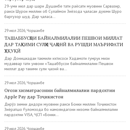
29-уми июл дар шаҳри Душанбе таҳти раёсати муовини Сарвазир,
раиси Шурои миллии об Сулаймон Зиёзода ҷаласаи дуюми Шуро
баргузор шуд. Дар ҷаласа...
29 июл 2026, Чоршанбе
ТАШАББУСҲОИ БАЙНАЛМИЛАЛИИ ПЕШВОИ МИЛЛАТ
ДАР ТАҲКИМИ СУЛҲИ ҶАҲОНӢ ВА РУШДИ МАЪРИФАТИ
ҲУҚУҚӢ
Дар Донишкадаи такмили ихтисоси Хадамоти гумрук мизи
мудаввар таҳти унвони «Ташаббусҳои байналмилалии Пешвои
миллат дар таҳкими сулҳи ҷаҳонӣ ва...
29 июл 2026, Чоршанбе
Оғози хизматрасонии байналмилалии пардохтии
Apple Pay дар Тоҷикистон
Дирӯз зимни дидори муовини раиси Бонки миллии Тоҷикистон
Зиёратшо Ғуломзода бо намояндагони низоми байналмилалии
пардохтии VISA, ҶСП «Бонки...
29 июл 2026, Чоршанбе