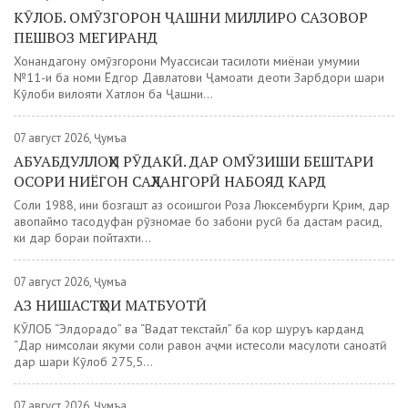
КӮЛОБ. ОМӮЗГОРОН ҶАШНИ МИЛЛИРО САЗОВОР
ПЕШВОЗ МЕГИРАНД
Хонандагону омӯзгорони Муассисаи таҳсилоти миёнаи умумии
№11-и ба номи Ёдгор Давлатови Ҷамоати деҳоти Зарбдори шаҳри
Кӯлоби вилояти Хатлон ба Ҷашни...
07 август 2026, Ҷумъа
АБУАБДУЛЛОҲИ РӮДАКӢ. ДАР ОМӮЗИШИ БЕШТАРИ
ОСОРИ НИЁГОН САҲЛАНГОРӢ НАБОЯД КАРД
Соли 1988, ҳини бозгашт аз осоишгоҳи Роза Люксембурги Қрим, дар
ҳавопаймо тасодуфан рӯзномае бо забони русӣ ба дастам расид,
ки дар бораи пойтахти...
07 август 2026, Ҷумъа
АЗ НИШАСТҲОИ МАТБУОТӢ
КӮЛОБ “Элдорадо” ва “Ваҳдат текстайл” ба кор шуруъ карданд
“Дар нимсолаи якуми соли равон ҳаҷми истеҳсоли маҳсулоти саноатӣ
дар шаҳри Кӯлоб 275,5...
07 август 2026, Ҷумъа