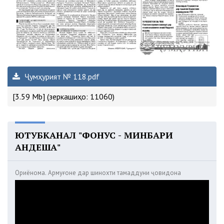
Ҷумҳурият № 118.pdf
[3.59 Mb] (зеркашиҳо: 11060)
ЮТУБКАНАЛ "ФОНУС - МИНБАРИ
АНДЕША"
Ориёнома. Армуғоне дар шинохти тамаддуни ҷовидона