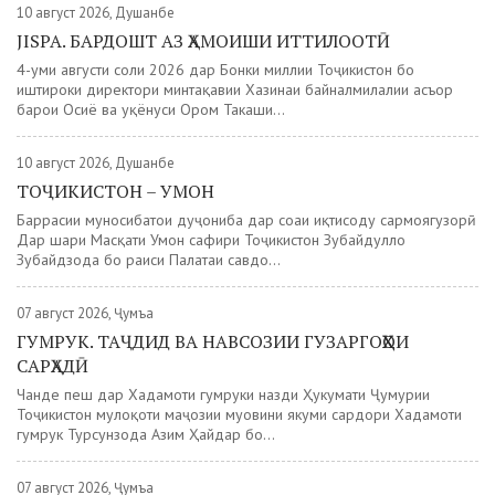
10 август 2026, Душанбе
JISPA. БАРДОШТ АЗ ҲАМОИШИ ИТТИЛООТӢ
4-уми августи соли 2026 дар Бонки миллии Тоҷикистон бо
иштироки директори минтақавии Хазинаи байналмилалии асъор
барои Осиё ва уқёнуси Ором Такаши...
10 август 2026, Душанбе
ТОҶИКИСТОН – УМОН
Баррасии муносибатҳои дуҷониба дар соҳаи иқтисоду сармоягузорӣ
Дар шаҳри Масқати Умон сафири Тоҷикистон Зубайдулло
Зубайдзода бо раиси Палатаи савдо...
07 август 2026, Ҷумъа
ГУМРУК. ТАҶДИД ВА НАВСОЗИИ ГУЗАРГОҲҲОИ
САРҲАДӢ
Чанде пеш дар Хадамоти гумруки назди Ҳукумати Ҷумҳурии
Тоҷикистон мулоқоти маҷозии муовини якуми сардори Хадамоти
гумрук Турсунзода Азим Ҳайдар бо...
07 август 2026, Ҷумъа