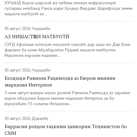
ХУҶАНД Корҳои шаҳрсозӣ ва татбиқи лоиҳаҳои инфрасохторӣ
густариш меёбанд Раиси шаҳри Хуҷанд Фирдавс Шарифзода зимни
нишасти матбуотӣ аз...
05 август 2026, Чоршанбе
АЗ НИШАСТҲОИ МАТБУОТӢ
СУҒД Афзоиши истеҳсоли маҳсулоти саноатӣ дар шаш моҳ Дар Кохи
фарҳанги ба номи Абуабдуллоҳи Рӯдакӣ нишасти матбуотии
Мақомоти иҷроияи маҳаллии...
05 август 2026, Чоршанбе
Боздиди Рамазон Раҳимзода аз Бюрои миллии
марказии Интерпол
3-юми август вазири корҳои дохилӣ Рамазон Раҳимзода аз ҷараёни
корҳои ободонии Бюрои миллии марказии Интерпол, ки ба
муносибати 35-солагии Истиқлоли...
03 август 2026, Душанбе
Баррасии роҳҳои таҳкими ҳамкории Тоҷикистон бо
СММ