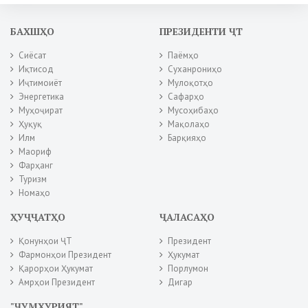
БАХШҲО
ПРЕЗИДЕНТИ ҶТ
Сиёсат
Паёмҳо
Иқтисод
Суханрониҳо
Иҷтимоиёт
Мулоқотҳо
Энергетика
Сафарҳо
Муҳоҷират
Мусоҳибаҳо
Ҳуқуқ
Мақолаҳо
Илм
Барқияҳо
Маориф
Фарҳанг
Туризм
Номаҳо
ҲУҶҶАТҲО
ҶАЛАСАҲО
Қонунҳои ҶТ
Президент
Фармонҳои Президент
Ҳукумат
Қарорҳои Ҳукумат
Порлумон
Амрҳои Президент
Дигар
"ҶУМҲУРИЯТ"