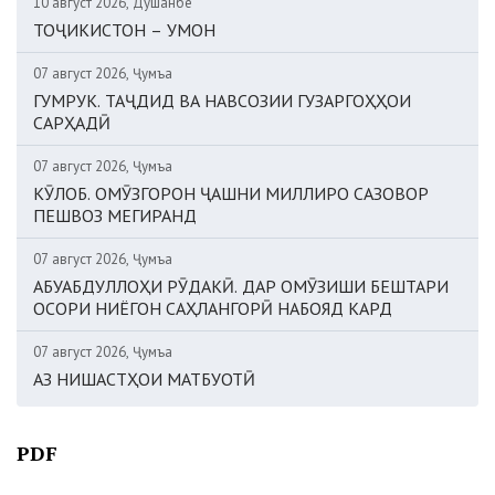
10 август 2026, Душанбе
ТОҶИКИСТОН – УМОН
07 август 2026, Ҷумъа
ГУМРУК. ТАҶДИД ВА НАВСОЗИИ ГУЗАРГОҲҲОИ
САРҲАДӢ
07 август 2026, Ҷумъа
КӮЛОБ. ОМӮЗГОРОН ҶАШНИ МИЛЛИРО САЗОВОР
ПЕШВОЗ МЕГИРАНД
07 август 2026, Ҷумъа
АБУАБДУЛЛОҲИ РӮДАКӢ. ДАР ОМӮЗИШИ БЕШТАРИ
ОСОРИ НИЁГОН САҲЛАНГОРӢ НАБОЯД КАРД
07 август 2026, Ҷумъа
АЗ НИШАСТҲОИ МАТБУОТӢ
PDF