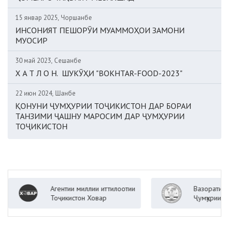
15 январ 2025, Чоршанбе
ИНСОНИЯТ ПЕШОРӮИ МУАММОҲОИ ЗАМОНИ
МУОСИР
30 май 2023, Сешанбе
Х А Т Л О Н. ШУКӮҲИ "BOKHTAR-FOOD-2023"
22 июн 2024, Шанбе
ҚОНУНИ ҶУМҲУРИИ ТОҶИКИСТОН ДАР БОРАИ
ТАНЗИМИ ҶАШНУ МАРОСИМ ДАР ҶУМҲУРИИ
ТОҶИКИСТОН
Агентии миллии иттилоотии
Вазорати корҳои х
Тоҷикистон Ховар
Ҷумҳурии Тоҷикист