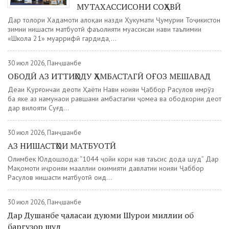
МУТАХАССИСОНИ СОҲАВӢ
Дар толори Хадамоти алоқаи назди Ҳукумати Ҷумҳурии Тоҷикистон
зимни нишасти матбуотӣ фаъолияти муассисаи нави таълимии
«Школа 21» муаррифӣ гардида,...
30 июл 2026, Панҷшанбе
ОБОДӢ АЗ ИТТИҲОДУ ҲАМБАСТАГӢ ОҒОЗ МЕШАВАД
Деҳаи Қурғончаи деҳоти Ҳаёти Нави ноҳияи Ҷаббор Расулов имрӯз
ба яке аз намунаҳои равшани ҳамбастагии ҷомеа ва ободкории деҳот
дар вилояти Суғд...
30 июл 2026, Панҷшанбе
АЗ НИШАСТҲОИ МАТБУОТӢ
Олимбек Юлдошзода: “1044 ҷойи кори нав таъсис дода шуд” Дар
Мақомоти иҷроияи маҳаллии ҳокимияти давлатии ноҳияи Ҷаббор
Расулов нишасти матбуотӣ оид...
30 июл 2026, Панҷшанбе
Дар Душанбе ҷаласаи дуюми Шурои миллии об
баргузор шуд