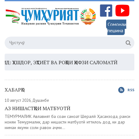
Сомонаи
пешина
ШДОР, ЭҲТИЁТ ВА РОҲҲОИ ҲИФЗИ САЛОМАТӢ
16:35 –
ХАБАРҲО
RSS
10 август 2026, Душанбе
АЗ НИШАСТҲОИ МАТБУОТӢ
ТЕМУРМАЛИК Авлавият ба соҳаи саноат Шералӣ Ҳасанзода, раиси
ноҳияи Темурмалик, дар нишасти матбуотӣ иттилоъ дод, ки дар
нимаи якуми соли равон ҳаҷми...