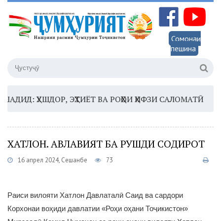
Сомонаи
пешина
ИД: ҲУШДОР, ЭҲТИЁТ ВА РОҲҲОИ ҲИФЗИ САЛОМАТӢ
16:3
ХАТЛОН. АВЛАВИЯТ БА РУШДИ СОДИРОТ
16 апрел 2024, Сешанбе
73
Раиси вилояти Хатлон Давлаталӣ Саид ва сардори
Корхонаи воҳиди давлатии «Роҳи оҳани Тоҷикистон»