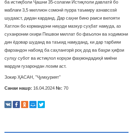
ба истиқболи Ҷашни 35-солагии Истиқлоли давлатӣ бо
маблағи 3,5 миллион сомонӣ пурра таъмиру азнавсозӣ
шудааст, дидан карданд. Дар саҳни бино раиси вилояти
Хатлон бо кормандони ниҳоди мазкур суҳбат намуда, аз
суханронии охири Пешвои миллат бо фаъолон ва ходимони
дин ёдовар шуданд ва таъкид намуданд, ки дар тарбияи
фарзандон набояд ба саҳлангорӣ роҳ дод ва баҳри ҳифзи
сулҳу субот ва истиқлол корҳои фаҳмондадиҳӣ миёни
мардум гузарондан лозим аст.
Зокир ҲАСАН, "Ҷумҳурият"
Санаи нашр:
16.04.2024
№:
70