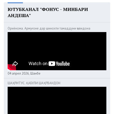
ЮТУБКАНАЛ "ФОНУС - МИНБАРИ
АНДЕША"
Ориёнома. Армуғоне дар шинохти тамаддуни ҷовидона
04 апрел 2026, Шанбе
ШАҲРИТУС. ҚАБУЛИ ШАҲРВАНДОН