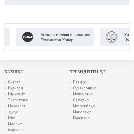
Агентии миллии иттилоотии
Вазорати 
Тоҷикистон Ховар
Ҷумҳурии 
БАХШҲО
ПРЕЗИДЕНТИ ҶТ
Сиёсат
Паёмҳо
Иқтисод
Суханрониҳо
Иҷтимоиёт
Мулоқотҳо
Энергетика
Сафарҳо
Муҳоҷират
Мусоҳибаҳо
Ҳуқуқ
Мақолаҳо
Илм
Барқияҳо
Маориф
Фарҳанг