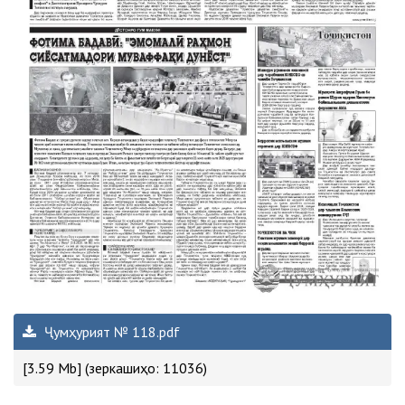
Ҷумҳурият № 118.pdf
[3.59 Mb] (зеркашиҳо: 11036)