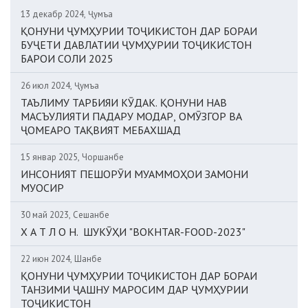
13 декабр 2024, Ҷумъа
ҚОНУНИ ҶУМҲУРИИ ТОҶИКИСТОН ДАР БОРАИ
БУҶЕТИ ДАВЛАТИИ ҶУМҲУРИИ ТОҶИКИСТОН
БАРОИ СОЛИ 2025
26 июл 2024, Ҷумъа
ТАЪЛИМУ ТАРБИЯИ КӮДАК. ҚОНУНИ НАВ
МАСЪУЛИЯТИ ПАДАРУ МОДАР, ОМӮЗГОР ВА
ҶОМЕАРО ТАҚВИЯТ МЕБАХШАД
15 январ 2025, Чоршанбе
ИНСОНИЯТ ПЕШОРӮИ МУАММОҲОИ ЗАМОНИ
МУОСИР
30 май 2023, Сешанбе
Х А Т Л О Н. ШУКӮҲИ "BOKHTAR-FOOD-2023"
22 июн 2024, Шанбе
ҚОНУНИ ҶУМҲУРИИ ТОҶИКИСТОН ДАР БОРАИ
ТАНЗИМИ ҶАШНУ МАРОСИМ ДАР ҶУМҲУРИИ
ТОҶИКИСТОН