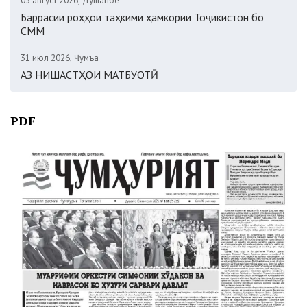
03 август 2026, Душанбе
Баррасии роҳҳои таҳкими ҳамкории Тоҷикистон бо
СММ
31 июл 2026, Ҷумъа
АЗ НИШАСТҲОИ МАТБУОТӢ
PDF