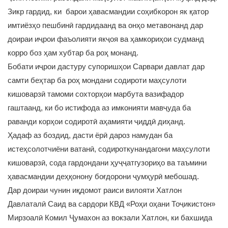
Зикр гардид, ки барои ҳавасмандии соҳибкорон як қатор
имтиёзҳо пешбинӣ гардидаанд ва онҳо метавонанд дар
доираи иҷрои фаъолияти якҷоя ва ҳамкориҳои судманд
корро боз ҳам хубтар ба роҳ монанд.
Бобати иҷрои дастуру супоришҳои Сарвари давлат дар
самти беҳтар ба роҳ мондани содироти маҳсулоти
кишоварзӣ тамоми сохторҳои марбута вазифадор
гаштаанд, ки бо истифода аз имконияти мавҷуда ба
раванди корҳои содиротӣ аҳамияти ҷиддӣ диҳанд.
Ҳадаф аз боздид, дасти ёрӣ дароз намудан ба
истеҳсолотчиёни ватанӣ, содироткунандагони маҳсулоти
кишоварзӣ, сода гардондани ҳуҷҷатгузориҳо ва таъмини
ҳавасмандии деҳқонону боғдорони ҷумҳурӣ мебошад.
Дар доираи чунин иқдомот раиси вилояти Хатлон
Давлаталӣ Саид ва сардори КВД «Роҳи оҳани Тоҷикистон»
Мирзоалӣ Комил Ҷумахон аз вокзали Хатлон, ки бахшида