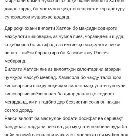
Мирзоалӣ Комил Ҷумахон аз роҳи оҳани вилояти Хатлон
дидан карда, ба масъулон ҷиҳати пешрафти кор дастуру
супоришҳои мушаххас доданд.
Дар роҳи оҳани вилояти Хатлон бо мақсади содироти
маҳсулоти кишоварзӣ, аз ҷумла пиёз, чораандешӣ шуда,
соҳибкорон бо истифода аз имтиёзҳо маҳсулоти ниёзи
аввал – пиёзи барвақтиро ба Қазоқистону Россия
мебаранд.
Вилояти Хатлон яке аз вилоятҳои калонтарини аграрии
ҷумҳурӣ маҳсуб меёбад. Ҳамасола бо ҷаҳду талошҳои
кишоварзони шаҳру ноҳияҳои вилоят маҳсулоти гуногуни
кишоварзии ниёзи аввал ба дигар давлатҳо содирот
мегарданд, ки ин тадбир дар беҳзистии сокинон нақши
созгор дорад.
Раиси вилоят ба масъулон бобати босифат ва саривақт
бандубаст кардани пиёз ва дар муҳлати пешбинишуда ба
ҷойи лозимӣ расондани маҳсулот маслиҳатҳои муфид дод.