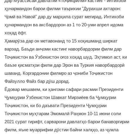
Дар Муассисаи давлатии «Тоҷикфилм» кастинг - интихоби
ҳунармандон барои филми таърихии "Дурахши ахтарон:
Ҷомӣ ва Навоӣ" дар ду марҳила сурат мегирад. Интихоби
ҳунармандон ва аксбардорон аз 1 то 20-уми апрел идома
хоҳад ёфт.
Ҳамарӯза дар он метавонанд то 15 хоҳишманд ширкат
варзад. Баъди анҷоми кастинг наворбардории филм дар
Тоҷикистон ва Ӯзбекистон оғоз хоҳад шуд. Эҳтимол аст, ки
баъзе қисматҳои филм дар Эрон ва Туркия наворбардорӣ
шаванд. Коргардонии филмро аз ҷониби Тоҷикистон
Файзулло Файз бар дӯш дорад.
Ёдовар мешавем, ки ҳангоми сафари расмии Президенти
Ҷумҳурии Ӯзбекистон Шавкат Мирзиёев ба Ҷумҳурии
Тоҷикистон, ки бо даъвати Президенти Ҷумҳурии
Тоҷикистон муҳтарам Эмомалӣ Раҳмон 10-11 июни соли
2021 сурат гирифт, сарварони давлатҳо барои банаворгирии
филм, яъне муаррифии дӯстии байни халқҳо, аз ҷумла