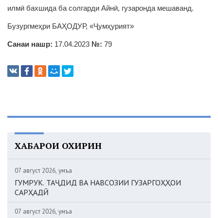
илмӣ бахшида ба солгарди Айнӣ, гузаронда мешаванд.
Бузургмеҳри БАҲОДУР, «Ҷумҳурият»
Санаи нашр:
17.04.2023
№:
79
ХАБАРҲОИ ОХИРИН
07 август 2026, Ҷумъа
ГУМРУК. ТАҶДИД ВА НАВСОЗИИ ГУЗАРГОҲҲОИ
САРҲАДӢ
07 август 2026, Ҷумъа