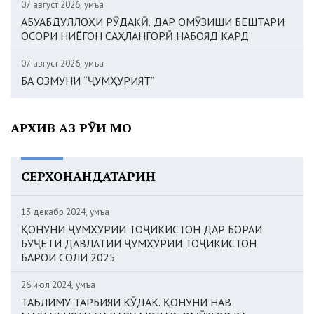
07 август 2026, Ҷумъа
АБУАБДУЛЛОҲИ РӮДАКӢ. ДАР ОМӮЗИШИ БЕШТАРИ
ОСОРИ НИЁГОН САҲЛАНГОРӢ НАБОЯД КАРД
07 август 2026, Ҷумъа
БА ОЗМУНИ “ҶУМҲУРИЯТ”
АРХИВ АЗ РӮИ МОҲ
СЕРХОНАНДАТАРИН
13 декабр 2024, Ҷумъа
ҚОНУНИ ҶУМҲУРИИ ТОҶИКИСТОН ДАР БОРАИ
БУҶЕТИ ДАВЛАТИИ ҶУМҲУРИИ ТОҶИКИСТОН
БАРОИ СОЛИ 2025
26 июл 2024, Ҷумъа
ТАЪЛИМУ ТАРБИЯИ КӮДАК. ҚОНУНИ НАВ