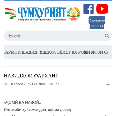
Сомонаи
пешина
РМОИ ШАДИД: ҲУШДОР, ЭҲТИЁТ ВА РОҲҲОИ ҲИФЗИ САЛОМА
НАВИДҲОИ ФАРҲАНГ
18 апрел 2023, Сешанбе
37
«ҶОМӢ ВА НАВОӢ»
Интихоби ҳунармандон идома дорад