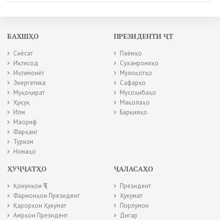
БАХШҲО
ПРЕЗИДЕНТИ ҶТ
Сиёсат
Паёмҳо
Иқтисод
Суханрониҳо
Иҷтимоиёт
Мулоқотҳо
Энергетика
Сафарҳо
Муҳоҷират
Мусоҳибаҳо
Ҳуқуқ
Мақолаҳо
Илм
Барқияҳо
Маориф
Фарҳанг
Туризм
Номаҳо
ҲУҶҶАТҲО
ҶАЛАСАҲО
Қонунҳои ҶТ
Президент
Фармонҳои Президент
Ҳукумат
Қарорҳои Ҳукумат
Порлумон
Амрҳои Президент
Дигар