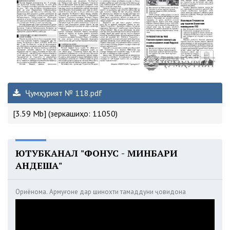
Ҷумҳурият № 118.pdf
[3.59 Mb] (зеркашиҳо: 11050)
ЮТУБКАНАЛ "ФОНУС - МИНБАРИ
АНДЕША"
Ориёнома. Армуғоне дар шинохти тамаддуни ҷовидона