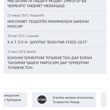
МАСЪУЛИЯТИ ПАДАРУ МОДАР, ОМӮЗГОР ВА
ҶОМЕАРО ТАҚВИЯТ МЕБАХШАД
15 январ 2025, Чоршанбе
ИНСОНИЯТ ПЕШОРӮИ МУАММОҲОИ ЗАМОНИ
МУОСИР
30 май 2023, Сешанбе
Х А Т Л О Н. ШУКӮҲИ "BOKHTAR-FOOD-2023"
22 июн 2024, Шанбе
ҚОНУНИ ҶУМҲУРИИ ТОҶИКИСТОН ДАР БОРАИ
ТАНЗИМИ ҶАШНУ МАРОСИМ ДАР ҶУМҲУРИИ
ТОҶИКИСТОН
ндагони
Агентии миллии иттилоотии
Ҷумҳурии
Тоҷикистон Ховар