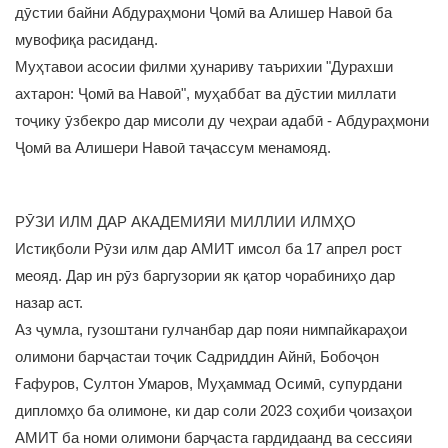
дӯстии байни Абдураҳмони Ҷомӣ ва Алишер Навоӣ ба
мувофиқа расиданд.
Муҳтавои асосии филми ҳунариву таърихии "Дурахши
ахтарон: Ҷомӣ ва Навоӣ", муҳаббат ва дӯстии миллати
тоҷику ӯзбекро дар мисоли ду чеҳраи адабӣ - Абдураҳмони
Ҷомӣ ва Алишери Навоӣ таҷассум менамояд.
РӮЗИ ИЛМ ДАР АКАДЕМИЯИ МИЛЛИИ ИЛМҲО
Истиқболи Рӯзи илм дар АМИТ имсол ба 17 апрел рост
меояд. Дар ин рӯз баргузории як қатор чорабиниҳо дар
назар аст.
Аз ҷумла, гузоштани гулчанбар дар пояи нимпайкараҳои
олимони барҷастаи тоҷик Садриддин Айнӣ, Бобоҷон
Ғафуров, Султон Умаров, Муҳаммад Осимӣ, супурдани
дипломҳо ба олимоне, ки дар соли 2023 соҳиби ҷоизаҳои
АМИТ ба номи олимони барҷаста гардидаанд ва сессияи