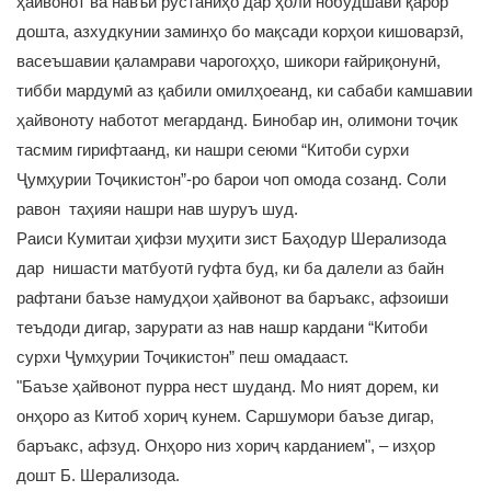
ҳайвонот ва навъи рустаниҳо дар ҳоли нобудшавӣ қарор
дошта, азхудкунии заминҳо бо мақсади корҳои кишоварзӣ,
васеъшавии қаламрави чарогоҳҳо, шикори ғайриқонунӣ,
тибби мардумӣ аз қабили омилҳоеанд, ки сабаби камшавии
ҳайвоноту наботот мегарданд. Бинобар ин, олимони тоҷик
тасмим гирифтаанд, ки нашри сеюми “Китоби сурхи
Ҷумҳурии Тоҷикистон”-ро барои чоп омода созанд. Соли
равон таҳияи нашри нав шуруъ шуд.
Раиси Кумитаи ҳифзи муҳити зист Баҳодур Шерализода
дар нишасти матбуотӣ гуфта буд, ки ба далели аз байн
рафтани баъзе намудҳои ҳайвонот ва баръакс, афзоиши
теъдоди дигар, зарурати аз нав нашр кардани “Китоби
сурхи Ҷумҳурии Тоҷикистон” пеш омадааст.
"Баъзе ҳайвонот пурра нест шуданд. Мо ният дорем, ки
онҳоро аз Китоб хориҷ кунем. Саршумори баъзе дигар,
баръакс, афзуд. Онҳоро низ хориҷ карданием", – изҳор
дошт Б. Шерализода.