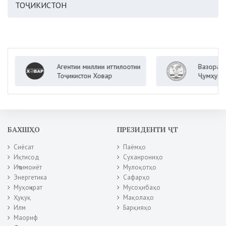
ТОҶИКИСТОН
Агентии миллии иттилоотии
Вазорати кор
Тоҷикистон Ховар
Ҷумҳурии Тоҷ
БАХШҲО
ПРЕЗИДЕНТИ ҶТ
Сиёсат
Паёмҳо
Иқтисод
Суханрониҳо
Иҷтимоиёт
Мулоқотҳо
Энергетика
Сафарҳо
Муҳоҷират
Мусоҳибаҳо
Ҳуқуқ
Мақолаҳо
Илм
Барқияҳо
Маориф