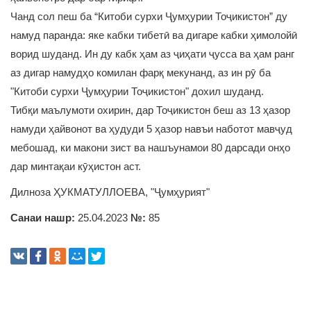
Чанд сол пеш ба “Китоби сурхи Ҷумҳурии Тоҷикистон” ду
намуд паранда: яке кабки тибетӣ ва дигаре кабки ҳимолойӣ
ворид шуданд. Ин ду кабк ҳам аз ҷиҳати ҷусса ва ҳам ранг
аз дигар намудҳо комилан фарқ мекунанд, аз ин рӯ ба
"Китоби сурхи Ҷумҳурии Тоҷикистон" дохил шуданд.
Тибқи маълумоти охирин, дар Тоҷикистон беш аз 13 ҳазор
намуди ҳайвонот ва ҳудуди 5 ҳазор навъи наботот мавҷуд
мебошад, ки макони зист ва нашъунамои 80 дарсади онҳо
дар минтақаи кӯҳистон аст.
Дилноза ҲУКМАТУЛЛОЕВА, "Ҷумҳурият"
Санаи нашр:
25.04.2023
№:
85