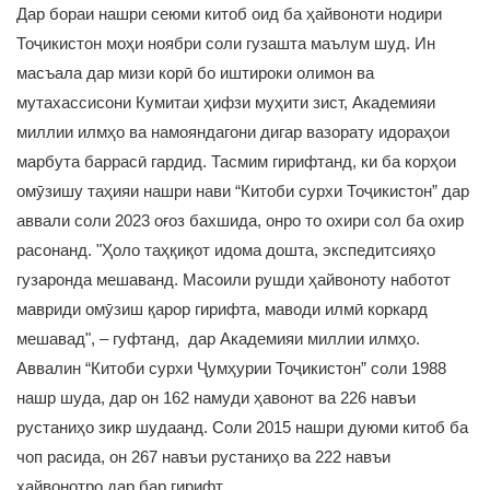
Дар бораи нашри сеюми китоб оид ба ҳайвоноти нодири
Тоҷикистон моҳи ноябри соли гузашта маълум шуд. Ин
масъала дар мизи корӣ бо иштироки олимон ва
мутахассисони Кумитаи ҳифзи муҳити зист, Академияи
миллии илмҳо ва намояндагони дигар вазорату идораҳои
марбута баррасӣ гардид. Тасмим гирифтанд, ки ба корҳои
омӯзишу таҳияи нашри нави “Китоби сурхи Тоҷикистон” дар
аввали соли 2023 оғоз бахшида, онро то охири сол ба охир
расонанд. "Ҳоло таҳқиқот идома дошта, экспедитсияҳо
гузаронда мешаванд. Масоили рушди ҳайвоноту наботот
мавриди омӯзиш қарор гирифта, маводи илмӣ коркард
мешавад", – гуфтанд, дар Академияи миллии илмҳо.
Аввалин “Китоби сурхи Ҷумҳурии Тоҷикистон” соли 1988
нашр шуда, дар он 162 намуди ҳавонот ва 226 навъи
рустаниҳо зикр шудаанд. Соли 2015 нашри дуюми китоб ба
чоп расида, он 267 навъи рустаниҳо ва 222 навъи
ҳайвонотро дар бар гирифт.