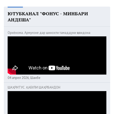
ЮТУБКАНАЛ "ФОНУС - МИНБАРИ
АНДЕША"
Ориёнома. Армуғоне дар шинохти тамаддуни ҷовидона
04 апрел 2026, Шанбе
ШАҲРИТУС. ҚАБУЛИ ШАҲРВАНДОН