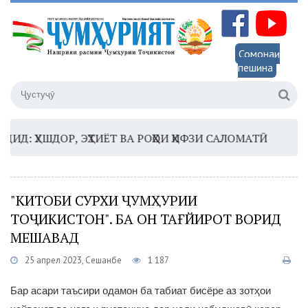
Сомонаи
пешина
 ҲУШДОР, ЭҲТИЁТ ВА РОҲҲОИ ҲИФЗИ САЛОМАТӢ
16:35 
"КИТОБИ СУРХИ ҶУМҲУРИИ
ТОҶИКИСТОН". БА ОН ТАҒЙИРОТ ВОРИД
МЕШАВАД
25 апрел 2023, Сешанбе
1 187
Бар асари таъсири одамон ба табиат бисёре аз зотҳои