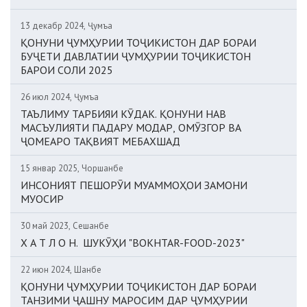
13 декабр 2024, Ҷумъа
ҚОНУНИ ҶУМҲУРИИ ТОҶИКИСТОН ДАР БОРАИ
БУҶЕТИ ДАВЛАТИИ ҶУМҲУРИИ ТОҶИКИСТОН
БАРОИ СОЛИ 2025
26 июл 2024, Ҷумъа
ТАЪЛИМУ ТАРБИЯИ КӮДАК. ҚОНУНИ НАВ
МАСЪУЛИЯТИ ПАДАРУ МОДАР, ОМӮЗГОР ВА
ҶОМЕАРО ТАҚВИЯТ МЕБАХШАД
15 январ 2025, Чоршанбе
ИНСОНИЯТ ПЕШОРӮИ МУАММОҲОИ ЗАМОНИ
МУОСИР
30 май 2023, Сешанбе
Х А Т Л О Н. ШУКӮҲИ "BOKHTAR-FOOD-2023"
22 июн 2024, Шанбе
ҚОНУНИ ҶУМҲУРИИ ТОҶИКИСТОН ДАР БОРАИ
ТАНЗИМИ ҶАШНУ МАРОСИМ ДАР ҶУМҲУРИИ