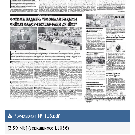
Ҷумҳурият № 118.pdf
[3.59 Mb] (зеркашиҳо: 11036)