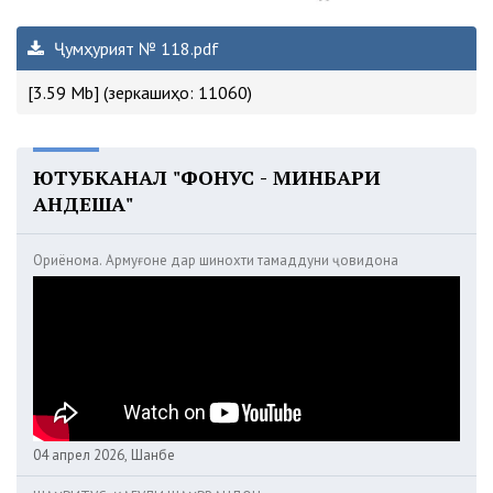
Ҷумҳурият № 118.pdf
[3.59 Mb] (зеркашиҳо: 11060)
ЮТУБКАНАЛ "ФОНУС - МИНБАРИ
АНДЕША"
Ориёнома. Армуғоне дар шинохти тамаддуни ҷовидона
04 апрел 2026, Шанбе