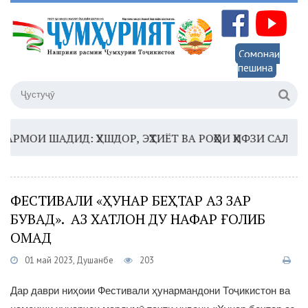
Сомонаи
пешина
МОИ ШАДИД: ҲУШДОР, ЭҲТИЁТ ВА РОҲҲОИ ҲИФЗИ САЛОМАТӢ
ФЕСТИВАЛИ «ҲУНАР БЕҲТАР АЗ ЗАР
БУВАД». АЗ ХАТЛОН ДУ НАФАР ҒОЛИБ
ОМАД
01 май 2023, Душанбе
203
Дар даври ниҳоии Фестивали ҳунармандони Тоҷикистон ва