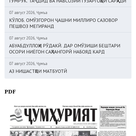
ГУМРУК. ТАҶДИД ВА НАВСОЗИИ ГУЗАРГОҲҲОИ САРҲАДӢ
07 август 2026, Ҷумъа
КӮЛОБ. ОМӮЗГОРОН ҶАШНИ МИЛЛИРО САЗОВОР
ПЕШВОЗ МЕГИРАНД
07 август 2026, Ҷумъа
АБУАБДУЛЛОҲИ РӮДАКӢ. ДАР ОМӮЗИШИ БЕШТАРИ
ОСОРИ НИЁГОН САҲЛАНГОРӢ НАБОЯД КАРД
07 август 2026, Ҷумъа
АЗ НИШАСТҲОИ МАТБУОТӢ
PDF