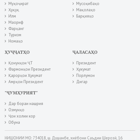
Муҳоҷират
Мусоҳибаҳо
Ҳуқуқ
Мақолаҳо
Илм
Барқияҳо
Маориф
Фарҳанг
Туризм
Номаҳо
ҲУҶҶАТҲО
ҶАЛАСАҲО
Қонунҳои ҶТ
Президент
Фармонҳои Президент
Ҳукумат
Қарорҳои Ҳукумат
Порлумон
Амрҳои Президент
Дигар
"ҶУМҲУРИЯТ"
Дар бораи нашрия
Озмунҳо
Ҷои холии кор
Обуна
НИШОНИИ МО: 734018, ш. Душанбе, хиёбони Саъдии Шерозӣ, 16