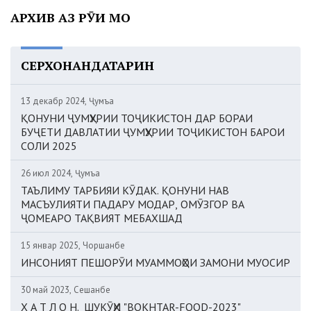
АРХИВ АЗ РӮИ МОҲ
СЕРХОНАНДАТАРИН
13 декабр 2024, Ҷумъа
ҚОНУНИ ҶУМҲУРИИ ТОҶИКИСТОН ДАР БОРАИ
БУҶЕТИ ДАВЛАТИИ ҶУМҲУРИИ ТОҶИКИСТОН БАРОИ
СОЛИ 2025
26 июл 2024, Ҷумъа
ТАЪЛИМУ ТАРБИЯИ КӮДАК. ҚОНУНИ НАВ
МАСЪУЛИЯТИ ПАДАРУ МОДАР, ОМӮЗГОР ВА
ҶОМЕАРО ТАҚВИЯТ МЕБАХШАД
15 январ 2025, Чоршанбе
ИНСОНИЯТ ПЕШОРӮИ МУАММОҲОИ ЗАМОНИ МУОСИР
30 май 2023, Сешанбе
Х А Т Л О Н. ШУКӮҲИ "BOKHTAR-FOOD-2023"