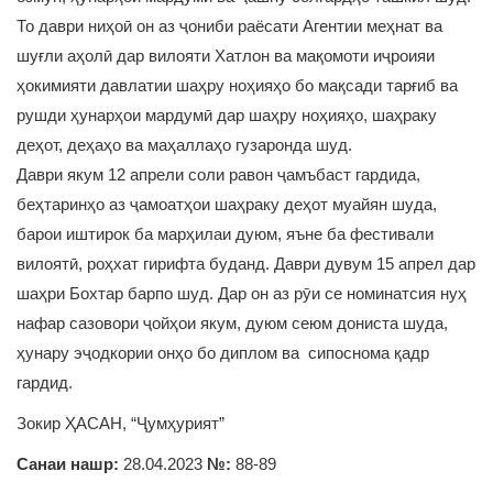
То даври ниҳоӣ он аз ҷониби раёсати Агентии меҳнат ва
шуғли аҳолӣ дар вилояти Хатлон ва мақомоти иҷроияи
ҳокимияти давлатии шаҳру ноҳияҳо бо мақсади тарғиб ва
рушди ҳунарҳои мардумӣ дар шаҳру ноҳияҳо, шаҳраку
деҳот, деҳаҳо ва маҳаллаҳо гузаронда шуд.
Даври якум 12 апрели соли равон ҷамъбаст гардида,
беҳтаринҳо аз ҷамоатҳои шаҳраку деҳот муайян шуда,
барои иштирок ба марҳилаи дуюм, яъне ба фестивали
вилоятӣ, роҳхат гирифта буданд. Даври дувум 15 апрел дар
шаҳри Бохтар барпо шуд. Дар он аз рӯи се номинатсия нуҳ
нафар сазовори ҷойҳои якум, дуюм сеюм дониста шуда,
ҳунару эҷодкории онҳо бо диплом ва сипоснома қадр
гардид.
Зокир ҲАСАН, “Ҷумҳурият”
Санаи нашр:
28.04.2023
№:
88-89