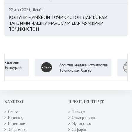
22 июн 2024, Шанбе
ҚОНУНИ ҶУМҲУРИИ ТОҶИКИСТОН ДАР БОРАИ
ТАНЗИМИ ҶАШНУ МАРОСИМ ДАР ҶУМҲУРИИ
ТОҶИКИСТОН
агони
Агентии миллии иттилоотии
мҳурии
Тоҷикистон Ховар
БАХШҲО
ПРЕЗИДЕНТИ ҶТ
Сиёсат
Паёмҳо
Иқтисод
Суханрониҳо
Иҷтимоиёт
Мулоқотҳо
Энергетика
Сафарҳо