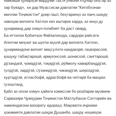
намоиши ҳунарҳои мардумӣ таҳти унвони «Ҳунар беҳтар аз
зар бувад», ки дар Муассисаи давлатии “Китобхонаи
миллии Тоҷикистон” доир гашт, беҳтаринҳо аз панҷ шаҳру
навоҳии вилояти Хатлон низ иштирок карда, аз инҳо ду
ҳунарманд дар озмун ғолибият ба даст овард.
Ба иттилои Қобилҷон Файзализода, сардори раёсати
Агентии меҳнат ва шуғли аҳолӣ дар вилояти Хатлон,
ҳунармандони вилоят маҳсулоти кандакорӣ, гаҳворасозӣ,
қошуқу табақтарошӣ, армуғонсозӣ, шонасозӣ, сангтарошӣ,
дӯзандагӣ, ҷомадӯзӣ, тоқидӯзӣ, рӯймолу камарбанддӯзӣ,
гулдӯзӣ, зардӯзӣ, сӯзанидӯзӣ, чакандӯзӣ, шероздӯзӣ,
куртадӯзӣ, атласбофӣ, адрасбофӣ ва читгарӣ ба маъраз
гузоштанд.
Қабл аз оғози озмун ҳайати комиссия бо роҳбарии муовини
Сарвазири Ҷумҳурии Тоҷикистон Матлубахон Сатториён ва
намояндагони вазорату идораҳо, Мақомоти иҷроияи
ҳокимияти давлатии шаҳри Душанбе, шаҳру ноҳияҳои