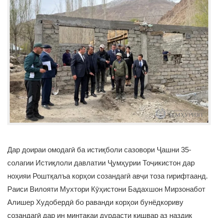
Дар доираи омодагӣ ба истиқболи сазовори Ҷашни 35-
солагии Истиқлоли давлатии Ҷумҳурии Тоҷикистон дар
ноҳияи Роштқалъа корҳои созандагӣ авҷи тоза гирифтаанд.
Раиси Вилояти Мухтори Кӯҳистони Бадахшон Мирзонабот
Алишер Худобердӣ бо раванди корҳои бунёдкориву
созандагӣ дар ин минтақаи дурдасти кишвар аз наздик