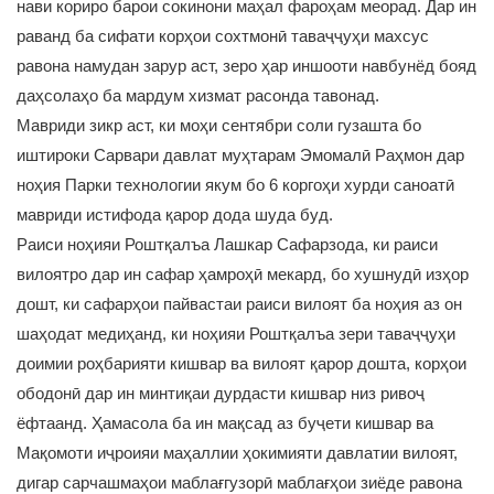
нави кориро барои сокинони маҳал фароҳам меорад. Дар ин
раванд ба сифати корҳои сохтмонӣ таваҷҷуҳи махсус
равона намудан зарур аст, зеро ҳар иншооти навбунёд бояд
даҳсолаҳо ба мардум хизмат расонда тавонад.
Мавриди зикр аст, ки моҳи сентябри соли гузашта бо
иштироки Сарвари давлат муҳтарам Эмомалӣ Раҳмон дар
ноҳия Парки технологии якум бо 6 коргоҳи хурди саноатӣ
мавриди истифода қарор дода шуда буд.
Раиси ноҳияи Роштқалъа Лашкар Сафарзода, ки раиси
вилоятро дар ин сафар ҳамроҳӣ мекард, бо хушнудӣ изҳор
дошт, ки сафарҳои пайвастаи раиси вилоят ба ноҳия аз он
шаҳодат медиҳанд, ки ноҳияи Роштқалъа зери таваҷҷуҳи
доимии роҳбарияти кишвар ва вилоят қарор дошта, корҳои
ободонӣ дар ин минтиқаи дурдасти кишвар низ ривоҷ
ёфтаанд. Ҳамасола ба ин мақсад аз буҷети кишвар ва
Мақомоти иҷроияи маҳаллии ҳокимияти давлатии вилоят,
дигар сарчашмаҳои маблағгузорӣ маблағҳои зиёде равона