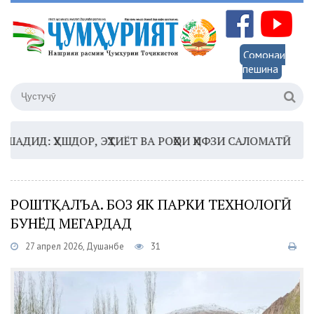
Сомонаи
пешина
Д: ҲУШДОР, ЭҲТИЁТ ВА РОҲҲОИ ҲИФЗИ САЛОМАТӢ
16:3
РОШТҚАЛЪА. БОЗ ЯК ПАРКИ ТЕХНОЛОГӢ
БУНЁД МЕГАРДАД
27 апрел 2026, Душанбе
31