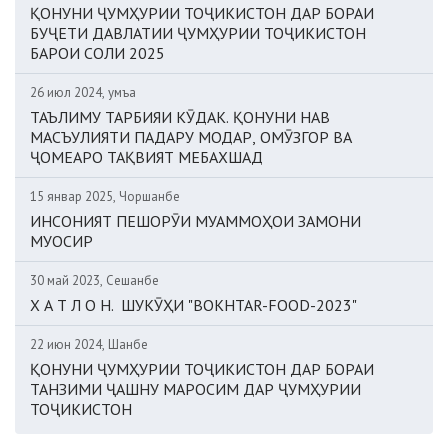
ҚОНУНИ ҶУМҲУРИИ ТОҶИКИСТОН ДАР БОРАИ
БУҶЕТИ ДАВЛАТИИ ҶУМҲУРИИ ТОҶИКИСТОН
БАРОИ СОЛИ 2025
26 июл 2024, Ҷумъа
ТАЪЛИМУ ТАРБИЯИ КӮДАК. ҚОНУНИ НАВ
МАСЪУЛИЯТИ ПАДАРУ МОДАР, ОМӮЗГОР ВА
ҶОМЕАРО ТАҚВИЯТ МЕБАХШАД
15 январ 2025, Чоршанбе
ИНСОНИЯТ ПЕШОРӮИ МУАММОҲОИ ЗАМОНИ
МУОСИР
30 май 2023, Сешанбе
Х А Т Л О Н. ШУКӮҲИ "BOKHTAR-FOOD-2023"
22 июн 2024, Шанбе
ҚОНУНИ ҶУМҲУРИИ ТОҶИКИСТОН ДАР БОРАИ
ТАНЗИМИ ҶАШНУ МАРОСИМ ДАР ҶУМҲУРИИ
ТОҶИКИСТОН