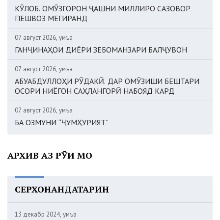
КӮЛОБ. ОМӮЗГОРОН ҶАШНИ МИЛЛИРО САЗОВОР
ПЕШВОЗ МЕГИРАНД
07 август 2026, Ҷумъа
ГАНҶИНАҲОИ ДИЁРИ ЗЕБОМАНЗАРИ БАЛҶУВОН
07 август 2026, Ҷумъа
АБУАБДУЛЛОҲИ РӮДАКӢ. ДАР ОМӮЗИШИ БЕШТАРИ
ОСОРИ НИЁГОН САҲЛАНГОРӢ НАБОЯД КАРД
07 август 2026, Ҷумъа
БА ОЗМУНИ “ҶУМҲУРИЯТ”
АРХИВ АЗ РӮИ МОҲ
СЕРХОНАНДАТАРИН
13 декабр 2024, Ҷумъа