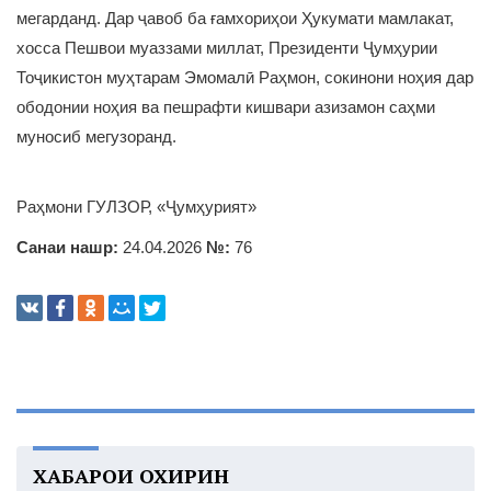
мегарданд. Дар ҷавоб ба ғамхориҳои Ҳукумати мамлакат,
хосса Пешвои муаззами миллат, Президенти Ҷумҳурии
Тоҷикистон муҳтарам Эмомалӣ Раҳмон, сокинони ноҳия дар
ободонии ноҳия ва пешрафти кишвари азизамон саҳми
муносиб мегузоранд.
Раҳмони ГУЛЗОР, «Ҷумҳурият»
Санаи нашр:
24.04.2026
№:
76
ХАБАРҲОИ ОХИРИН