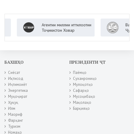
Агентии миллии иттилоотии
Вазорати 
Тоҷикистон Ховар
Ҷумҳурии 
БАХШҲО
ПРЕЗИДЕНТИ ҶТ
Сиёсат
Паёмҳо
Иқтисод
Суханрониҳо
Иҷтимоиёт
Мулоқотҳо
Энергетика
Сафарҳо
Муҳоҷират
Мусоҳибаҳо
Ҳуқуқ
Мақолаҳо
Илм
Барқияҳо
Маориф
Фарҳанг
Туризм
Номаҳо