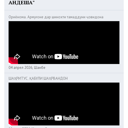
АНДЕША"
Ориёнома. Армуғоне дар шинохти тамаддуни ҷовидона
04 апрел 2026, Шанбе
ШАҲРИТУС. ҚАБУЛИ ШАҲРВАНДОН