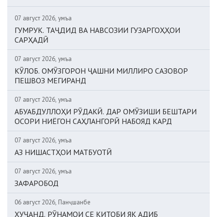
07 август 2026, Ҷумъа
ГУМРУК. ТАҶДИД ВА НАВСОЗИИ ГУЗАРГОҲҲОИ
САРҲАДӢ
07 август 2026, Ҷумъа
КӮЛОБ. ОМӮЗГОРОН ҶАШНИ МИЛЛИРО САЗОВОР
ПЕШВОЗ МЕГИРАНД
07 август 2026, Ҷумъа
АБУАБДУЛЛОҲИ РӮДАКӢ. ДАР ОМӮЗИШИ БЕШТАРИ
ОСОРИ НИЁГОН САҲЛАНГОРӢ НАБОЯД КАРД
07 август 2026, Ҷумъа
АЗ НИШАСТҲОИ МАТБУОТӢ
07 август 2026, Ҷумъа
ЗАФАРОБОД
06 август 2026, Панҷшанбе
ХУҶАНД. РӮНАМОИ СЕ КИТОБИ ЯК АДИБ