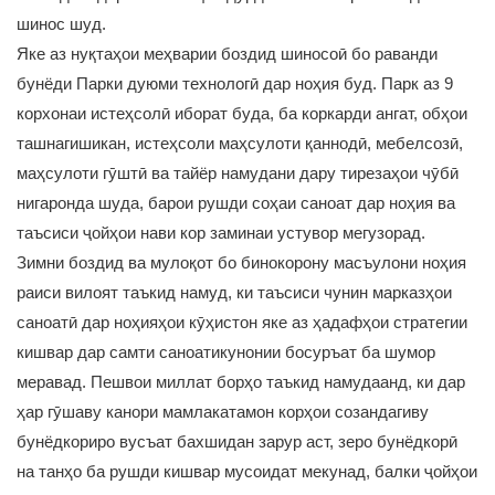
шинос шуд.
Яке аз нуқтаҳои меҳварии боздид шиносоӣ бо раванди
бунёди Парки дуюми технологӣ дар ноҳия буд. Парк аз 9
корхонаи истеҳсолӣ иборат буда, ба коркарди ангат, обҳои
ташнагишикан, истеҳсоли маҳсулоти қаннодӣ, мебелсозӣ,
маҳсулоти гӯштӣ ва тайёр намудани дару тирезаҳои чӯбӣ
нигаронда шуда, барои рушди соҳаи саноат дар ноҳия ва
таъсиси ҷойҳои нави кор заминаи устувор мегузорад.
Зимни боздид ва мулоқот бо бинокорону масъулони ноҳия
раиси вилоят таъкид намуд, ки таъсиси чунин марказҳои
саноатӣ дар ноҳияҳои кӯҳистон яке аз ҳадафҳои стратегии
кишвар дар самти саноатикунонии босуръат ба шумор
меравад. Пешвои миллат борҳо таъкид намудаанд, ки дар
ҳар гӯшаву канори мамлакатамон корҳои созандагиву
бунёдкориро вусъат бахшидан зарур аст, зеро бунёдкорӣ
на танҳо ба рушди кишвар мусоидат мекунад, балки ҷойҳои