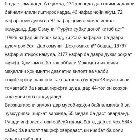
ба даст омаданд. Аз ҷумла, 434 хонанда дар олимпиадаҳои
байналмилалӣ иштирок карда, 46 нафар ҷойи якум, 72
нафар ҷойи дуюм ва 97 нафар ҷойи сеюмро ишғол
намуданд. Дар Озмуни “Фурӯғи субҳи доноӣ китоб аст”
10826 нафар иштирок кард, ки 2062 нафараш ба даври
дуюм роҳ ёфт. Дар озмуни “Шоҳномахонӣ” бошад, 19787
нафар иштирок намуда, 2177 нафар ба даври дуюм роҳхат
гирифт. Ҳамзамон, бо ташаббуси Мақомоти иҷроияи
маҳаллии ҳокимияти давлатии вилоят ва ҷалби
соҳибкорону шахсони саховатпеша бунёди 48 муассисаи
томактабӣ ба нақша гирифта шуда, дар 44-тои он корҳои
сохтмонӣ оғоз гардидаанд.
Варзишгарони вилоят дар мусобиқаҳои байналмилалӣ ва
ҷумҳуриявӣ ширкат варзида, 65 медал ба даст оварданд.
Рушди инфрасохтори сайёҳӣ идома ёфта, дар се моҳ 5645
сайёҳ ба вилоят ташриф овардааст, ки нисбат ба соли
гузашта зиёд аст.