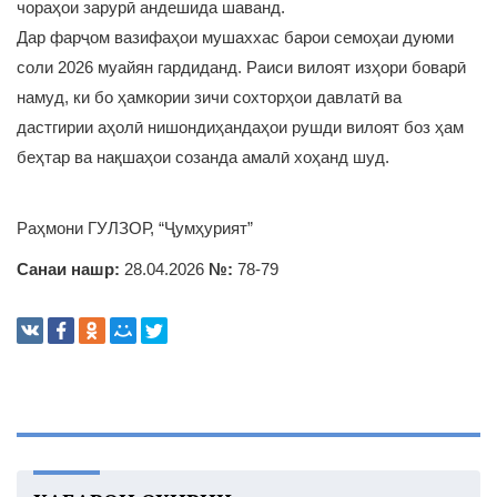
чораҳои зарурӣ андешида шаванд.
Дар фарҷом вазифаҳои мушаххас барои семоҳаи дуюми
соли 2026 муайян гардиданд. Раиси вилоят изҳори боварӣ
намуд, ки бо ҳамкории зичи сохторҳои давлатӣ ва
дастгирии аҳолӣ нишондиҳандаҳои рушди вилоят боз ҳам
беҳтар ва нақшаҳои созанда амалӣ хоҳанд шуд.
Раҳмони ГУЛЗОР, “Ҷумҳурият”
Санаи нашр:
28.04.2026
№:
78-79