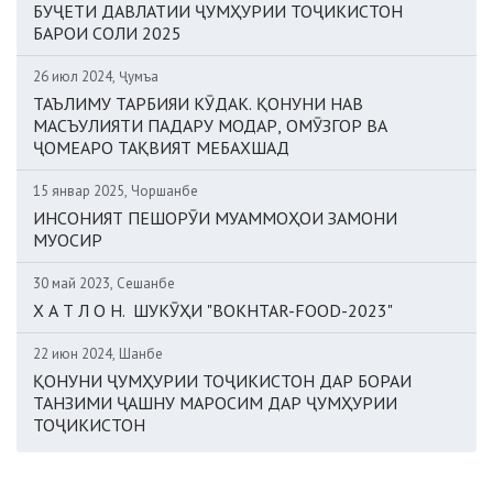
БУҶЕТИ ДАВЛАТИИ ҶУМҲУРИИ ТОҶИКИСТОН
БАРОИ СОЛИ 2025
26 июл 2024, Ҷумъа
ТАЪЛИМУ ТАРБИЯИ КӮДАК. ҚОНУНИ НАВ
МАСЪУЛИЯТИ ПАДАРУ МОДАР, ОМӮЗГОР ВА
ҶОМЕАРО ТАҚВИЯТ МЕБАХШАД
15 январ 2025, Чоршанбе
ИНСОНИЯТ ПЕШОРӮИ МУАММОҲОИ ЗАМОНИ
МУОСИР
30 май 2023, Сешанбе
Х А Т Л О Н. ШУКӮҲИ "BOKHTAR-FOOD-2023"
22 июн 2024, Шанбе
ҚОНУНИ ҶУМҲУРИИ ТОҶИКИСТОН ДАР БОРАИ
ТАНЗИМИ ҶАШНУ МАРОСИМ ДАР ҶУМҲУРИИ
ТОҶИКИСТОН