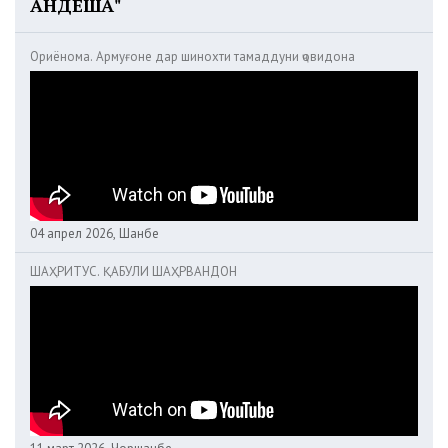
АНДЕША"
Ориёнома. Армуғоне дар шинохти тамаддуни ҷовидона
04 апрел 2026, Шанбе
ШАҲРИТУС. ҚАБУЛИ ШАҲРВАНДОН