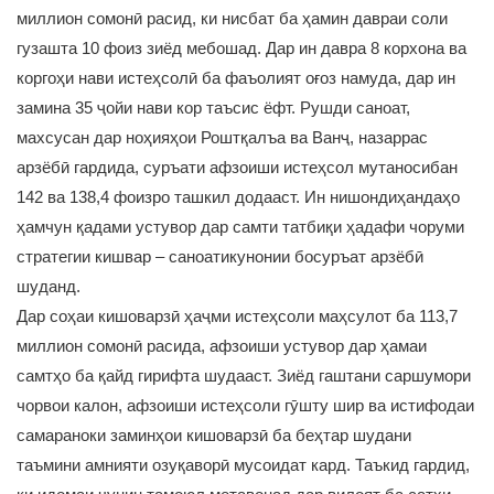
миллион сомонӣ расид, ки нисбат ба ҳамин давраи соли
гузашта 10 фоиз зиёд мебошад. Дар ин давра 8 корхона ва
коргоҳи нави истеҳсолӣ ба фаъолият оғоз намуда, дар ин
замина 35 ҷойи нави кор таъсис ёфт. Рушди саноат,
махсусан дар ноҳияҳои Роштқалъа ва Ванҷ, назаррас
арзёбӣ гардида, суръати афзоиши истеҳсол мутаносибан
142 ва 138,4 фоизро ташкил додааст. Ин нишондиҳандаҳо
ҳамчун қадами устувор дар самти татбиқи ҳадафи чоруми
стратегии кишвар – саноатикунонии босуръат арзёбӣ
шуданд.
Дар соҳаи кишоварзӣ ҳаҷми истеҳсоли маҳсулот ба 113,7
миллион сомонӣ расида, афзоиши устувор дар ҳамаи
самтҳо ба қайд гирифта шудааст. Зиёд гаштани саршумори
чорвои калон, афзоиши истеҳсоли гӯшту шир ва истифодаи
самараноки заминҳои кишоварзӣ ба беҳтар шудани
таъмини амнияти озуқаворӣ мусоидат кард. Таъкид гардид,