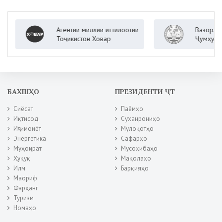
Агентии миллии иттилоотии
Вазорати корҳои
Тоҷикистон Ховар
Ҷумҳурии Тоҷик
БАХШҲО
ПРЕЗИДЕНТИ ҶТ
Сиёсат
Паёмҳо
Иқтисод
Суханрониҳо
Иҷтимоиёт
Мулоқотҳо
Энергетика
Сафарҳо
Муҳоҷират
Мусоҳибаҳо
Ҳуқуқ
Мақолаҳо
Илм
Барқияҳо
Маориф
Фарҳанг
Туризм
Номаҳо