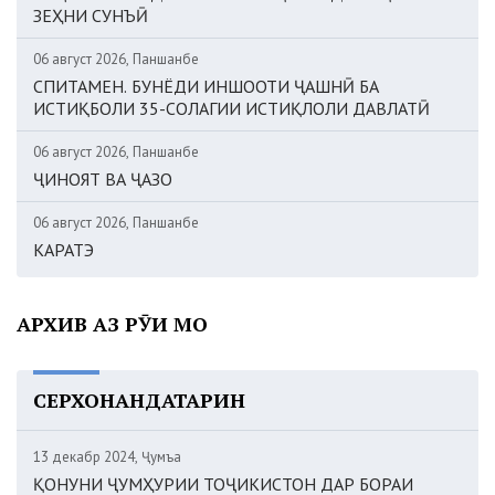
ЗЕҲНИ СУНЪӢ
06 август 2026, Панҷшанбе
СПИТАМЕН. БУНЁДИ ИНШООТИ ҶАШНӢ БА
ИСТИҚБОЛИ 35-СОЛАГИИ ИСТИҚЛОЛИ ДАВЛАТӢ
06 август 2026, Панҷшанбе
ҶИНОЯТ ВА ҶАЗО
06 август 2026, Панҷшанбе
КАРАТЭ
АРХИВ АЗ РӮИ МОҲ
СЕРХОНАНДАТАРИН
13 декабр 2024, Ҷумъа
ҚОНУНИ ҶУМҲУРИИ ТОҶИКИСТОН ДАР БОРАИ