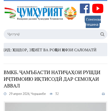
Сомонаи
пешина
УШДОР, ЭҲТИЁТ ВА РОҲҲОИ ҲИФЗИ САЛОМАТӢ
16:35 –
ВМКБ. ҶАМЪБАСТИ НАТИҶАҲОИ РУШДИ
ИҶТИМОИЮ ИҚТИСОДӢ ДАР СЕМОҲАИ
АВВАЛ
29 апрел 2026, Чоршанбе
32