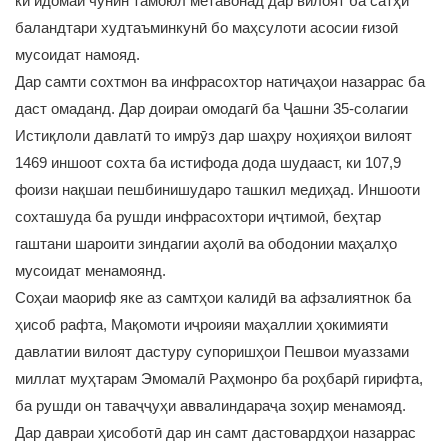
ки идомаи чунин тамоюл метавонад дар вилоят ба сатҳи
баландтари худтаъминкунӣ бо маҳсулоти асосии ғизоӣ
мусоидат намояд.
Дар самти сохтмон ва инфрасохтор натиҷаҳои назаррас ба
даст омаданд. Дар доираи омодагӣ ба Ҷашни 35-солагии
Истиқлоли давлатӣ то имрӯз дар шаҳру ноҳияҳои вилоят
1469 иншоот сохта ба истифода дода шудааст, ки 107,9
фоизи нақшаи пешбинишударо ташкил медиҳад. Иншооти
сохташуда ба рушди инфрасохтори иҷтимоӣ, беҳтар
гаштани шароити зиндагии аҳолӣ ва ободонии маҳалҳо
мусоидат менамоянд.
Соҳаи маориф яке аз самтҳои калидӣ ва афзалиятнок ба
ҳисоб рафта, Мақомоти иҷроияи маҳаллии ҳокимияти
давлатии вилоят дастуру супоришҳои Пешвои муаззами
миллат муҳтарам Эмомалӣ Раҳмонро ба роҳбарӣ гирифта,
ба рушди он таваҷҷуҳи аввалиндараҷа зоҳир менамояд.
Дар давраи ҳисоботӣ дар ин самт дастовардҳои назаррас