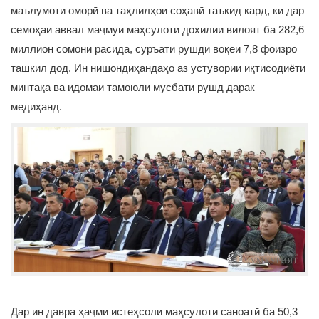
маълумоти оморӣ ва таҳлилҳои соҳавӣ таъкид кард, ки дар
семоҳаи аввал маҷмуи маҳсулоти дохилии вилоят ба 282,6
миллион сомонӣ расида, суръати рушди воқеӣ 7,8 фоизро
ташкил дод. Ин нишондиҳандаҳо аз устувории иқтисодиёти
минтақа ва идомаи тамоюли мусбати рушд дарак
медиҳанд.
Дар ин давра ҳаҷми истеҳсоли маҳсулоти саноатӣ ба 50,3