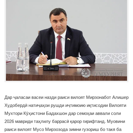
Дар ҷаласаи васеи назди раиси вилоят Мирзонабот Алишер
Худобердӣ натиҷаҳои рушди иҷтимоию иқтисодии Вилояти
Мухтори Кӯҳистони Бадахшон дар семоҳаи аввали соли
2026 мавриди таҳлилу баррасӣ қарор гирифтанд. Муовини
раиси вилоят Мусо Мирзозода зимни гузориш бо такя ба