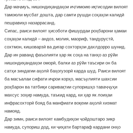
Дар маҷмуъ, нишондиҳандаҳои иҷтимоию иқтисодии вилоят
тамоюли мусбат дошта, дар самти рушди соҳаҳои калидӣ
пешравиҳо назаррасанд.
Сипас, раиси вилоят ҳисоботи фишурдаи роҳбарони ҳамаи
соҳаҳои калидӣ – андоз, молия, маориф, тандурустӣ,
сохтмон, кишоварзӣ ва дигар сохторҳои дахлдорро шунид.
Дар ин раванд фаъолияти ҳар як соҳа на танҳо аз рӯйи
нишондиҳандаҳои оморӣ, балки аз рӯйи таъсири он ба
сатҳи зиндагии аҳолӣ баҳогузорӣ карда шуд. Раиси вилоят
ба масъалаи сифати иҷрои корҳо, масъулияти шахсии
роҳбарон ва татбиқи саривақтии супоришҳо таваҷҷуҳи
махсус зоҳир намуда, таъкид кард, ки ҳар як лоиҳаи
инфрасохторӣ бояд ба манфиати воқеии аҳолӣ хизмат
намояд.
Дар зимн, раиси вилоят камбудиҳои ҷойдоштаро зикр
намуда, супориш дод, ки ҷиҳати бартараф кардани онҳо