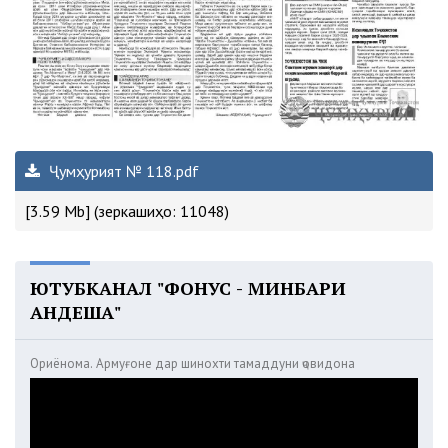
Ҷумҳурият № 118.pdf
[3.59 Mb] (зеркашиҳо: 11048)
ЮТУБКАНАЛ "ФОНУС - МИНБАРИ
АНДЕША"
Ориёнома. Армуғоне дар шинохти тамаддуни ҷовидона