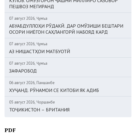
КӮЛОБ. ОМӮЗГОРОН ҶАШНИ МИЛЛИРО САЗОВОР
ПЕШВОЗ МЕГИРАНД
07 август 2026, Ҷумъа
АБУАБДУЛЛОҲИ РӮДАКӢ. ДАР ОМӮЗИШИ БЕШТАРИ
ОСОРИ НИЁГОН САҲЛАНГОРӢ НАБОЯД КАРД
07 август 2026, Ҷумъа
АЗ НИШАСТҲОИ МАТБУОТӢ
07 август 2026, Ҷумъа
ЗАФАРОБОД
06 август 2026, Панҷшанбе
ХУҶАНД. РӮНАМОИ СЕ КИТОБИ ЯК АДИБ
05 август 2026, Чоршанбе
ТОҶИКИСТОН – БРИТАНИЯ
PDF