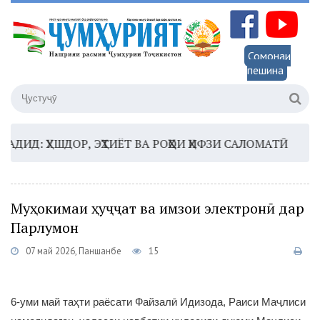
Сомонаи
пешина
Д: ҲУШДОР, ЭҲТИЁТ ВА РОҲҲОИ ҲИФЗИ САЛОМАТӢ
16:35
Муҳокимаи ҳуҷҷат ва имзои электронӣ дар
Парлумон
07 май 2026, Панҷшанбе
15
6-уми май таҳти раёсати Файзалӣ Идизода, Раиси Маҷлиси