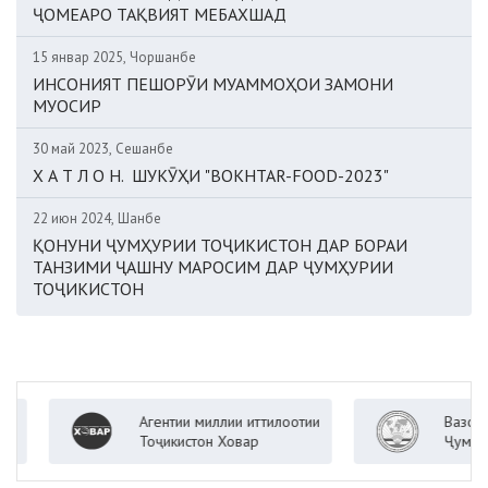
ҶОМЕАРО ТАҚВИЯТ МЕБАХШАД
15 январ 2025, Чоршанбе
ИНСОНИЯТ ПЕШОРӮИ МУАММОҲОИ ЗАМОНИ
МУОСИР
30 май 2023, Сешанбе
Х А Т Л О Н. ШУКӮҲИ "BOKHTAR-FOOD-2023"
22 июн 2024, Шанбе
ҚОНУНИ ҶУМҲУРИИ ТОҶИКИСТОН ДАР БОРАИ
ТАНЗИМИ ҶАШНУ МАРОСИМ ДАР ҶУМҲУРИИ
ТОҶИКИСТОН
Агентии миллии иттилоотии
Вазорати к
Тоҷикистон Ховар
Ҷумҳурии Т