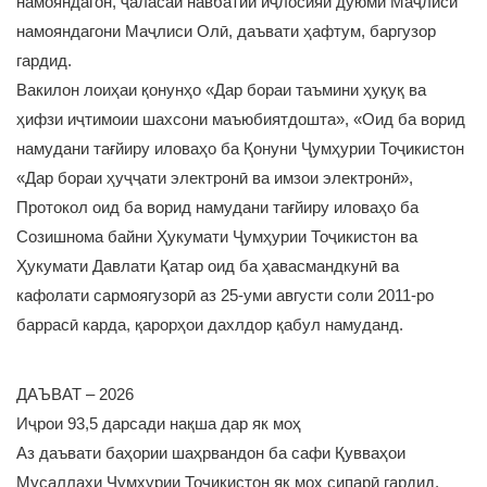
намояндагон, ҷаласаи навбатии иҷлосияи дуюми Маҷлиси
намояндагони Маҷлиси Олӣ, даъвати ҳафтум, баргузор
гардид.
Вакилон лоиҳаи қонунҳо «Дар бораи таъмини ҳуқуқ ва
ҳифзи иҷтимоии шахсони маъюбиятдошта», «Оид ба ворид
намудани тағйиру иловаҳо ба Қонуни Ҷумҳурии Тоҷикистон
«Дар бораи ҳуҷҷати электронӣ ва имзои электронӣ»,
Протокол оид ба ворид намудани тағйиру иловаҳо ба
Созишнома байни Ҳукумати Ҷумҳурии Тоҷикистон ва
Ҳукумати Давлати Қатар оид ба ҳавасмандкунӣ ва
кафолати сармоягузорӣ аз 25-уми августи соли 2011-ро
баррасӣ карда, қарорҳои дахлдор қабул намуданд.
ДАЪВАТ – 2026
Иҷрои 93,5 дарсади нақша дар як моҳ
Аз даъвати баҳории шаҳрвандон ба сафи Қувваҳои
Мусаллаҳи Ҷумҳурии Тоҷикистон як моҳ сипарӣ гардид.