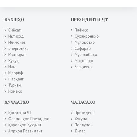
БАХШҲО
ПРЕЗИДЕНТИ ҶТ
Сиёсат
Паёмҳо
Иқтисод
Суханрониҳо
Иҷтимоиёт
Мулоқотҳо
Энергетика
Сафарҳо
Муҳоҷират
Мусоҳибаҳо
Ҳуқуқ
Мақолаҳо
Илм
Барқияҳо
Маориф
Фарҳанг
Туризм
Номаҳо
ҲУҶҶАТҲО
ҶАЛАСАҲО
Қонунҳои ҶТ
Президент
Фармонҳои Президент
Ҳукумат
Қарорҳои Ҳукумат
Порлумон
Амрҳои Президент
Дигар